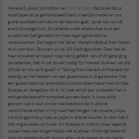
Marieke Eyskoot, schrijfster van
Talking Dress
(hét boek dat je
moet lezen als je geïnteresseerd bent in eerlijke mode) en ons
grote voorbeeld als het om fair fashion gaat, sprak ook op het
event dinsdagavond. Ze vertelde onder andere hoe ze er een
project van had gemaakt om haar eigen garderobe te
verduurzamen. Dat begon met tellen. Marieke telde al haar kleren,
stuk voor stuk. Ze kwam uit op 183 kledingstukken. Daar had ze
haar schoenen en tassen nog niet bij geteld. Vanuit dit getal ging
ze nadenken; heb ik wel zoveel nodig? En hoeveel stukken van die
183 zijn er nou echt goed? In Talking Dress benadrukt Marieke het
belang van het hebben van een goede basis in je garderobe. Met
een goede basis kan je eindeloos combinaties maken met shirtjes,
bloesjes en dergelijke. Als ik (M) heel eerlijk ben ontbreekt het in
mijn garderobe echt compleet aan een basis. Ik koop altijd
gewoon wat ik leuk vind en dat betekent dat ik allerlei
verschillende stijlen in mijn kast heb hangen. Van zwarte jurkjes
tot druk geprinte jurkjes en jasjes in allerlei kleuren. En dan heb ik
ook nog broeken en truien. En bloesjes en t-shirts. Maar eigenlijk
passen heel veel dingen totaal niet bij elkaar. Klinkt dat bekend?
Voor mij betekende dit: tijd om alles uit te zoeken en keuzes te