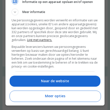
Informatie op een apparaat opslaan en/of openen
Meer informatie
Uw persoonsgegevens worden verwerkt en informatie van uw
apparaat (cookies, unieke ID's en andere apparaatgegevens)
kan worden opgeslagen door, geopend door en gedeeld met
332 partners of specifiek door deze site worden gebruikt. Wij
en onze partners kunnen precieze geolocatiegegevens
gebruiken.
Lijst met partners.
Bepaalde leveranciers kunnen uw persoonsgegevens
verwerken op basis van gerechtvaardigd belang. U kunt
hiertegen bezwaar maken door uw opties hieronder te
Budget recept: Linzensoep met kokosmelk
beheren. Zoek onderaan deze pagina of in het sitemenu naar
een link om uw toestemming te beheren of in te trekken via de
privacy- en cookie-instellingen.
Instagram Merel
Naar de website
Meer opties