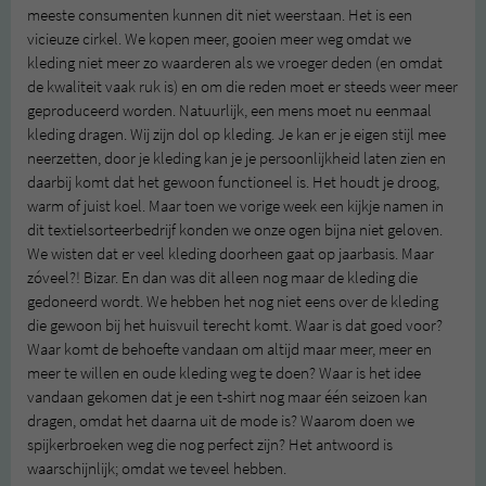
meeste consumenten kunnen dit niet weerstaan. Het is een
vicieuze cirkel. We kopen meer, gooien meer weg omdat we
kleding niet meer zo waarderen als we vroeger deden (en omdat
de kwaliteit vaak ruk is) en om die reden moet er steeds weer meer
geproduceerd worden. Natuurlijk, een mens moet nu eenmaal
kleding dragen. Wij zijn dol op kleding. Je kan er je eigen stijl mee
neerzetten, door je kleding kan je je persoonlijkheid laten zien en
daarbij komt dat het gewoon functioneel is. Het houdt je droog,
warm of juist koel. Maar toen we vorige week een kijkje namen in
dit textielsorteerbedrijf konden we onze ogen bijna niet geloven.
We wisten dat er veel kleding doorheen gaat op jaarbasis. Maar
zóveel?! Bizar. En dan was dit alleen nog maar de kleding die
gedoneerd wordt. We hebben het nog niet eens over de kleding
die gewoon bij het huisvuil terecht komt. Waar is dat goed voor?
Waar komt de behoefte vandaan om altijd maar meer, meer en
meer te willen en oude kleding weg te doen? Waar is het idee
vandaan gekomen dat je een t-shirt nog maar één seizoen kan
dragen, omdat het daarna uit de mode is? Waarom doen we
spijkerbroeken weg die nog perfect zijn? Het antwoord is
waarschijnlijk; omdat we teveel hebben.