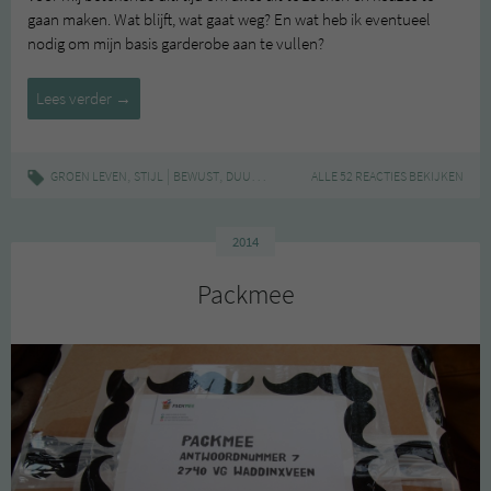
gaan maken. Wat blijft, wat gaat weg? En wat heb ik eventueel
nodig om mijn basis garderobe aan te vullen?
Hoeveel
Lees verder
→
kleding
heb
jij
,
|
,
,
,
,
,
GROEN LEVEN
STIJL
BEWUST
DUURZAAM
EERLIJKE MODE
ALLE 52 REACTIES BEKIJKEN
GROEN
PACKMEE
eigenlijk?
2014
Packmee