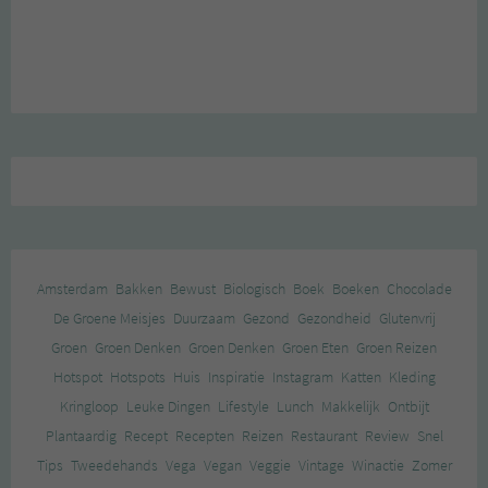
Amsterdam
Bakken
Bewust
Biologisch
Boek
Boeken
Chocolade
De Groene Meisjes
Duurzaam
Gezond
Gezondheid
Glutenvrij
Groen
Groen Denken
Groen Denken
Groen Eten
Groen Reizen
Hotspot
Hotspots
Huis
Inspiratie
Instagram
Katten
Kleding
Kringloop
Leuke Dingen
Lifestyle
Lunch
Makkelijk
Ontbijt
Plantaardig
Recept
Recepten
Reizen
Restaurant
Review
Snel
Tips
Tweedehands
Vega
Vegan
Veggie
Vintage
Winactie
Zomer