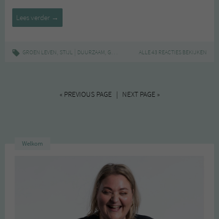
Packmee
Lees verder
→
,
|
,
,
,
,
GROEN LEVEN
STIJL
DUURZAAM
GROEN
KLEDING
ALLE 43 REACTIES BEKIJKEN
PACKMEE
RECYCLING
« PREVIOUS PAGE | NEXT PAGE »
Welkom