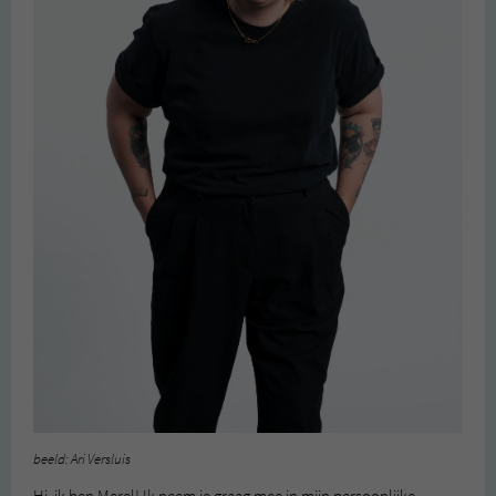
beeld: Ari Versluis