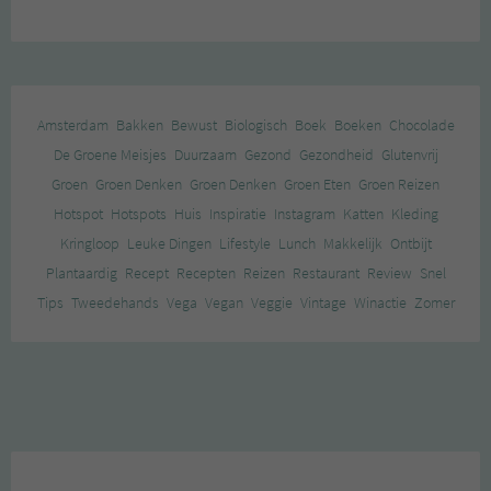
Amsterdam
Bakken
Bewust
Biologisch
Boek
Boeken
Chocolade
De Groene Meisjes
Duurzaam
Gezond
Gezondheid
Glutenvrij
Groen
Groen Denken
Groen Denken
Groen Eten
Groen Reizen
Hotspot
Hotspots
Huis
Inspiratie
Instagram
Katten
Kleding
Kringloop
Leuke Dingen
Lifestyle
Lunch
Makkelijk
Ontbijt
Plantaardig
Recept
Recepten
Reizen
Restaurant
Review
Snel
Tips
Tweedehands
Vega
Vegan
Veggie
Vintage
Winactie
Zomer