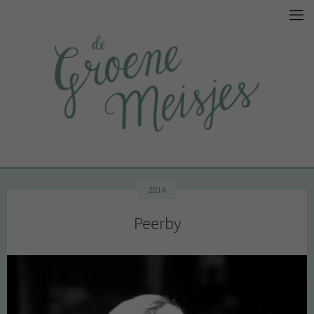
2014
Peerby