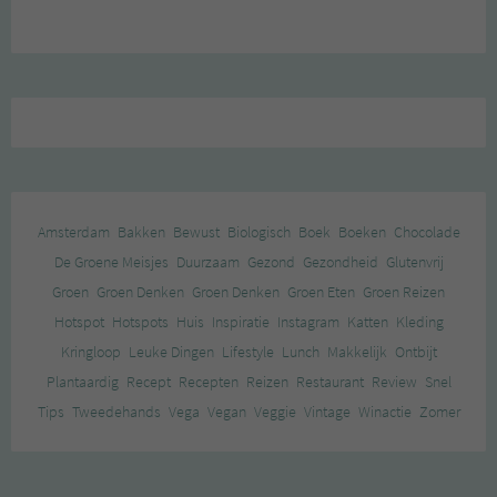
Amsterdam
Bakken
Bewust
Biologisch
Boek
Boeken
Chocolade
De Groene Meisjes
Duurzaam
Gezond
Gezondheid
Glutenvrij
Groen
Groen Denken
Groen Denken
Groen Eten
Groen Reizen
Hotspot
Hotspots
Huis
Inspiratie
Instagram
Katten
Kleding
Kringloop
Leuke Dingen
Lifestyle
Lunch
Makkelijk
Ontbijt
Plantaardig
Recept
Recepten
Reizen
Restaurant
Review
Snel
Tips
Tweedehands
Vega
Vegan
Veggie
Vintage
Winactie
Zomer