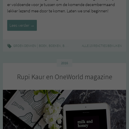
er voldoende voor je tussen om de komende decembermaand
lekker lezend mee door te komen. Laten we snel beginnen!
Boekenclub
Lees verder
→
#4
|
,
,
,
,
,
GROEN DENKEN
BOEK
BOEKEN
BOEKENCLUB
ALLE 13 REACTIES BEKIJKEN
LEZEN
LIFESTYLE
LITERATUU
2016
Rupi Kaur en OneWorld magazine