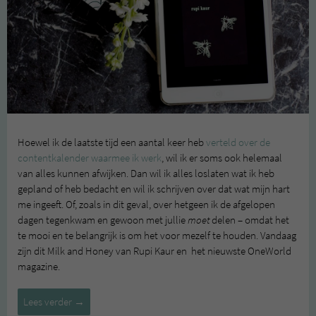
Hoewel ik de laatste tijd een aantal keer heb
verteld over de
contentkalender waarmee ik werk
, wil ik er soms ook helemaal
van alles kunnen afwijken. Dan wil ik alles loslaten wat ik heb
gepland of heb bedacht en wil ik schrijven over dat wat mijn hart
me ingeeft. Of, zoals in dit geval, over hetgeen ik de afgelopen
dagen tegenkwam en gewoon met jullie
moet
delen – omdat het
te mooi en te belangrijk is om het voor mezelf te houden. Vandaag
zijn dit Milk and Honey van Rupi Kaur en het nieuwste OneWorld
magazine.
Rupi
Lees verder
→