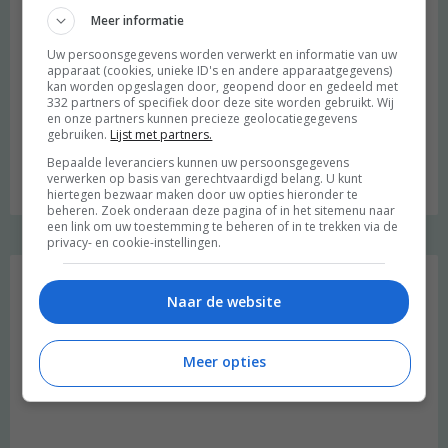
Meer informatie
Uw persoonsgegevens worden verwerkt en informatie van uw
apparaat (cookies, unieke ID's en andere apparaatgegevens)
kan worden opgeslagen door, geopend door en gedeeld met
332 partners of specifiek door deze site worden gebruikt. Wij
en onze partners kunnen precieze geolocatiegegevens
gebruiken.
Lijst met partners.
Bepaalde leveranciers kunnen uw persoonsgegevens
Budget recept: Linzensoep met kokosmelk
verwerken op basis van gerechtvaardigd belang. U kunt
hiertegen bezwaar maken door uw opties hieronder te
beheren. Zoek onderaan deze pagina of in het sitemenu naar
een link om uw toestemming te beheren of in te trekken via de
privacy- en cookie-instellingen.
Instagram Merel
Naar de website
Meer opties