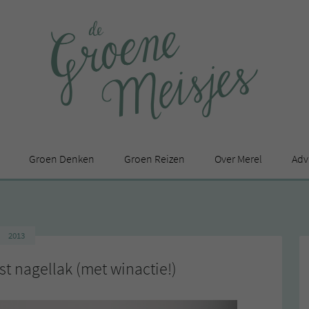
Groen Denken
Groen Reizen
Over Merel
Adv
In de media
Privacy Statement
2013
en
t nagellak (met winactie!)