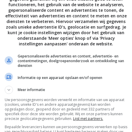
ALLE 21 REACTIES BEKIJKEN
functioneren, het gebruik van de website te analyseren,
gepersonaliseerde content en advertenties te tonen, de
effectiviteit van advertenties en content te meten en onze
diensten te verbeteren. Hiervoor verzamelen wij gegevens
zoals unieke advertentie ID’s, geolocatie en surfgedrag. Je
PAGE | NEXT PAGE »
kunt je cookie instellingen wijzigen door het gebruik van
onderstaande 'Meer opties' knop of via 'Privacy
instellingen aanpassen' onderaan de website.
Gepersonaliseerde advertenties en content, advertentie- en
contentmetingen, doelgroepenonderzoek en ontwikkeling van
diensten
Informatie op een apparaat opslaan en/of openen
Meer informatie
Uw persoonsgegevens worden verwerkt en informatie van uw apparaat
(cookies, unieke ID's en andere apparaatgegevens) kan worden
opgeslagen door, geopend door en gedeeld met 332 partners of
specifiek door deze site worden gebruikt. Wij en onze partners kunnen
precieze geolocatiegegevens gebruiken.
Lijst met partners.
Bepaalde leveranciers kunnen uw persoonsgegevens verwerken op basis
van gerechtvaardigd belang. U kunt hiertegen bezwaar maken door uw