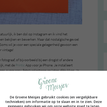
Natuurlijk, ik ben dol op Instagram en ik vind het
nnen bekijken en bewerken. Maar dat nostalgische gevoel
…Soms wil je voor een speciale gelegenheid gewoon een
r vintage!
en fotograaf, of bijvoorbeeld bij een drogist of andere
ijk, met de
Printic
App voor je iPhone. Je installeert
ns, super easy, foto’s selecteren en laten afdrukken. Je
 alle foto’s op je telefoon browsen. Het idee erachter
aroid manier laat printen. Inclusief vintage filtertje en
op de lomografie/analoge fotografie trend and i like it!
De Groene Meisjes gebruikt cookies (en vergelijkbare
technieken) om informatie op te slaan en in te zien. Deze
gegevens gebruiken wij om onze website goed te laten