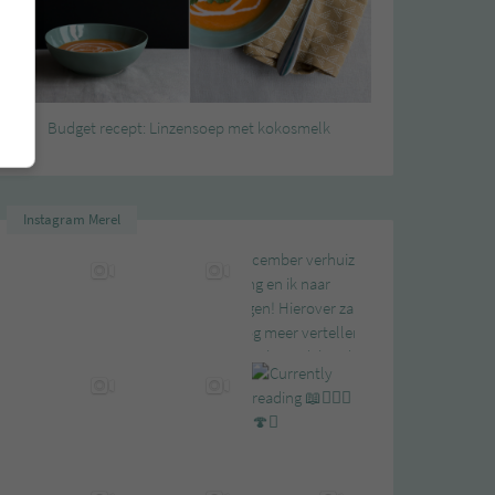
Budget recept: Linzensoep met kokosmelk
Instagram Merel