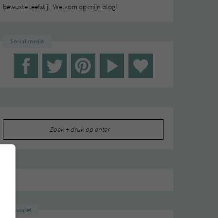
bewuste leefstijl. Welkom op mijn blog!
Social media
Zoeken
naar:
Favoriet