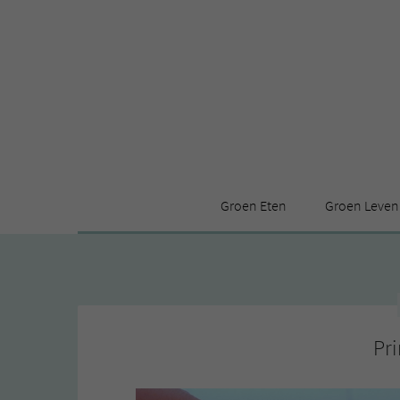
Groen Eten
Groen Leven
Receptenindex
Stijl
Producten
Huis
Leuke ding
Pri