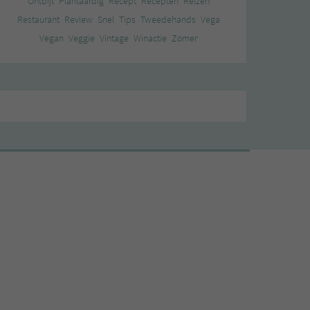
Ontbijt
Plantaardig
Recept
Recepten
Reizen
Restaurant
Review
Snel
Tips
Tweedehands
Vega
Vegan
Veggie
Vintage
Winactie
Zomer