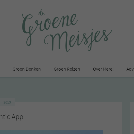
Groen Denken
Groen Reizen
Over Merel
Adv
In de media
Privacy Statement
2013
en
ntic App