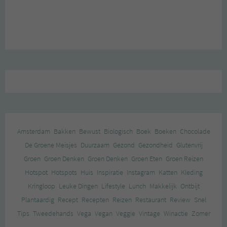
Amsterdam
Bakken
Bewust
Biologisch
Boek
Boeken
Chocolade
De Groene Meisjes
Duurzaam
Gezond
Gezondheid
Glutenvrij
Groen
Groen Denken
Groen Denken
Groen Eten
Groen Reizen
Hotspot
Hotspots
Huis
Inspiratie
Instagram
Katten
Kleding
Kringloop
Leuke Dingen
Lifestyle
Lunch
Makkelijk
Ontbijt
Plantaardig
Recept
Recepten
Reizen
Restaurant
Review
Snel
Tips
Tweedehands
Vega
Vegan
Veggie
Vintage
Winactie
Zomer