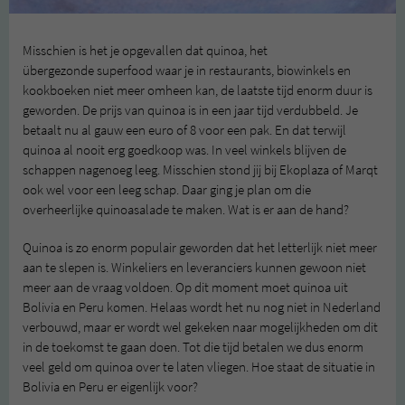
Misschien is het je opgevallen dat quinoa, het
übergezonde superfood waar je in restaurants, biowinkels en
kookboeken niet meer omheen kan, de laatste tijd enorm duur is
geworden. De prijs van quinoa is in een jaar tijd verdubbeld. Je
betaalt nu al gauw een euro of 8 voor een pak. En dat terwijl
quinoa al nooit erg goedkoop was. In veel winkels blijven de
schappen nagenoeg leeg. Misschien stond jij bij Ekoplaza of Marqt
ook wel voor een leeg schap. Daar ging je plan om die
overheerlijke quinoasalade te maken. Wat is er aan de hand?
Quinoa is zo enorm populair geworden dat het letterlijk niet meer
aan te slepen is. Winkeliers en leveranciers kunnen gewoon niet
meer aan de vraag voldoen. Op dit moment moet quinoa uit
Bolivia en Peru komen. Helaas wordt het nu nog niet in Nederland
verbouwd, maar er wordt wel gekeken naar mogelijkheden om dit
in de toekomst te gaan doen. Tot die tijd betalen we dus enorm
veel geld om quinoa over te laten vliegen. Hoe staat de situatie in
Bolivia en Peru er eigenlijk voor?