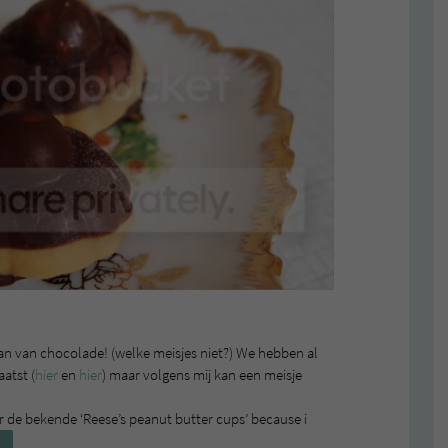
 fan van chocolade! (welke meisjes niet?) We hebben al
atst (
hier
en
hier
) maar volgens mij kan een meisje
or de bekende ‘Reese’s peanut butter cups’ because i
indakaas