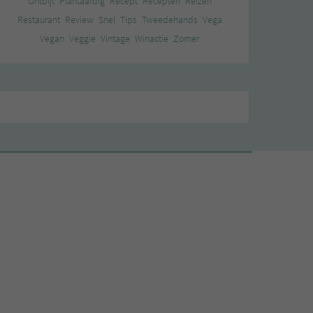
Ontbijt
Plantaardig
Recept
Recepten
Reizen
Restaurant
Review
Snel
Tips
Tweedehands
Vega
Vegan
Veggie
Vintage
Winactie
Zomer