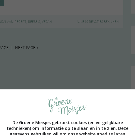
→
hocolade
onbons
,
,
,
NDAKAAS
RECEPT
REESE'S
VEGAN
ALLE 19 REACTIES BEKIJKEN
PAGE | NEXT PAGE »
De Groene Meisjes gebruikt cookies (en vergelijkbare
technieken) om informatie op te slaan en in te zien. Deze
gegevens gebruiken wij om onze website goed te laten