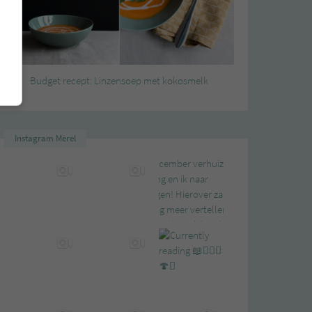
Budget recept: Linzensoep met kokosmelk
Instagram Merel