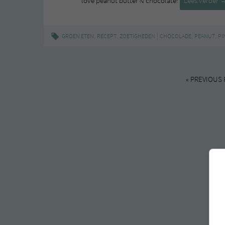
love peanut butter & chocolate!
Lees verder
c
b
,
,
|
,
,
GROEN ETEN
RECEPT
ZOETIGHEDEN
CHOCOLADE
PEANUT
PI
« PREVIOUS 