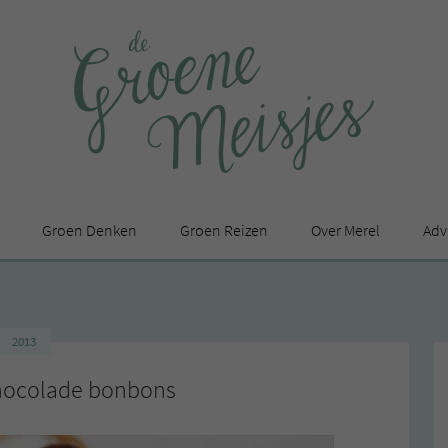
Groen Denken
Groen Reizen
Over Merel
Adv
In de media
Privacy Statement
2013
en
hocolade bonbons