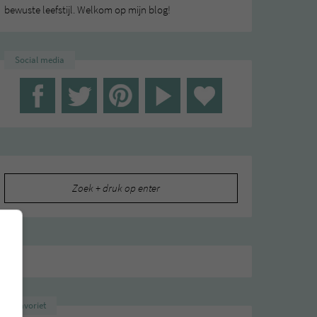
bewuste leefstijl. Welkom op mijn blog!
Social media
Zoeken
naar:
Favoriet