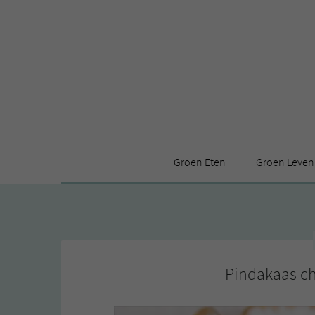
Groen Eten
Groen Leven
Receptenindex
Stijl
Producten
Huis
Leuke ding
Pindakaas c