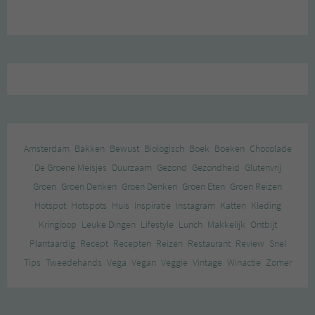
Amsterdam
Bakken
Bewust
Biologisch
Boek
Boeken
Chocolade
De Groene Meisjes
Duurzaam
Gezond
Gezondheid
Glutenvrij
Groen
Groen Denken
Groen Denken
Groen Eten
Groen Reizen
Hotspot
Hotspots
Huis
Inspiratie
Instagram
Katten
Kleding
Kringloop
Leuke Dingen
Lifestyle
Lunch
Makkelijk
Ontbijt
Plantaardig
Recept
Recepten
Reizen
Restaurant
Review
Snel
Tips
Tweedehands
Vega
Vegan
Veggie
Vintage
Winactie
Zomer