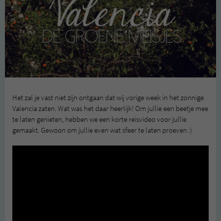
Het zal je vast niet zijn ontgaan dat wij vorige week in het zonnige
Valencia zaten. Wat was het daar heerlijk! Om jullie een beetje mee
te laten genieten, hebben we een korte reisvideo voor jullie
gemaakt. Gewoon om jullie even wat sfeer te laten proeven :)