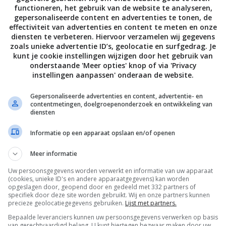
functioneren, het gebruik van de website te analyseren,
gepersonaliseerde content en advertenties te tonen, de
PAGE | NEXT PAGE »
effectiviteit van advertenties en content te meten en onze
diensten te verbeteren. Hiervoor verzamelen wij gegevens
zoals unieke advertentie ID’s, geolocatie en surfgedrag. Je
kunt je cookie instellingen wijzigen door het gebruik van
onderstaande 'Meer opties' knop of via 'Privacy
instellingen aanpassen' onderaan de website.
Gepersonaliseerde advertenties en content, advertentie- en
contentmetingen, doelgroepenonderzoek en ontwikkeling van
diensten
Informatie op een apparaat opslaan en/of openen
Meer informatie
Uw persoonsgegevens worden verwerkt en informatie van uw apparaat
(cookies, unieke ID's en andere apparaatgegevens) kan worden
opgeslagen door, geopend door en gedeeld met 332 partners of
specifiek door deze site worden gebruikt. Wij en onze partners kunnen
precieze geolocatiegegevens gebruiken.
Lijst met partners.
Bepaalde leveranciers kunnen uw persoonsgegevens verwerken op basis
van gerechtvaardigd belang. U kunt hiertegen bezwaar maken door uw