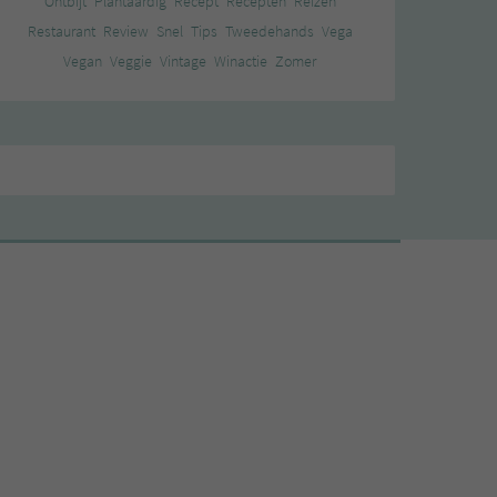
Ontbijt
Plantaardig
Recept
Recepten
Reizen
Restaurant
Review
Snel
Tips
Tweedehands
Vega
Vegan
Veggie
Vintage
Winactie
Zomer