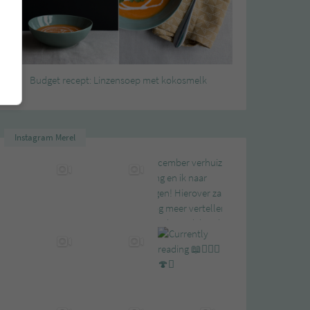
Budget recept: Linzensoep met kokosmelk
Instagram Merel