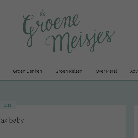
Groen Denken
Groen Reizen
Over Merel
Adv
In de media
Privacy Statement
2012
en
lax baby