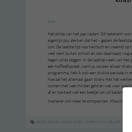
bron
Het einde van het jaar nadert. Dit betekent voor
eigenlijk zou denken dat het – gezien de feestda
ook. De laatste tijd was hectisch en vreemd op
veel werk buiten school en dan daarnaast nog all
tegen wilde zeggen. In de laatste week van het 
een koffieafspraak, want ja, we zien elkaar stra
programma, heb ik ook een drukke periode in mi
hoe zal het allemaal gaan straks met het werke
komen met veel minder geld en wat voor spanne
af en toe best wel een beetje van uit balans rak
manieren om meer te ontspannen. Misschien heb
,
|
,
GROEN DENKEN
GROEN LEVEN
ONTSPANNING
RELAXEN