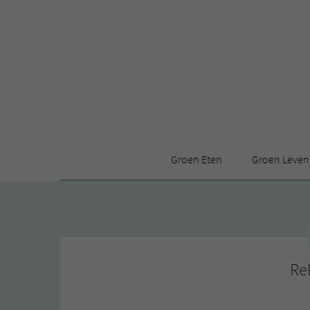
Groen Eten
Groen Leven
Receptenindex
Stijl
Producten
Huis
Leuke ding
Re