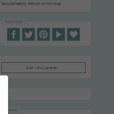
bewuste leefstijl. Welkom op mijn blog!
Social media
Zoeken
naar:
Favoriet