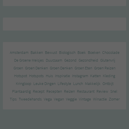
Amsterdam
Bakken
Bewust
Biologisch
Boek
Boeken
Chocolade
De Groene Meisjes
Duurzaam
Gezond
Gezondheid
Glutenvrij
Groen
Groen Denken
Groen Denken
Groen Eten
Groen Reizen
Hotspot
Hotspots
Huis
Inspiratie
Instagram
Katten
Kleding
Kringloop
Leuke Dingen
Lifestyle
Lunch
Makkelijk
Ontbijt
Plantaardig
Recept
Recepten
Reizen
Restaurant
Review
Snel
Tips
Tweedehands
Vega
Vegan
Veggie
Vintage
Winactie
Zomer