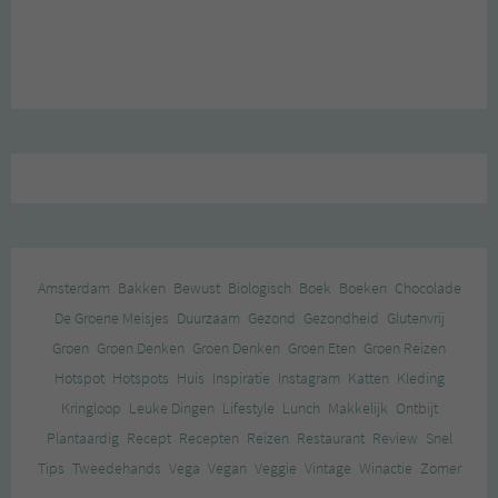
Amsterdam
Bakken
Bewust
Biologisch
Boek
Boeken
Chocolade
De Groene Meisjes
Duurzaam
Gezond
Gezondheid
Glutenvrij
Groen
Groen Denken
Groen Denken
Groen Eten
Groen Reizen
Hotspot
Hotspots
Huis
Inspiratie
Instagram
Katten
Kleding
Kringloop
Leuke Dingen
Lifestyle
Lunch
Makkelijk
Ontbijt
Plantaardig
Recept
Recepten
Reizen
Restaurant
Review
Snel
Tips
Tweedehands
Vega
Vegan
Veggie
Vintage
Winactie
Zomer