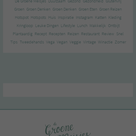
De Groene Meisjes
Duurzaam
Gezond
Gezondheid
Glutenvrij
Groen
Groen Denken
Groen Denken
Groen Eten
Groen Reizen
Hotspot
Hotspots
Huis
Inspiratie
Instagram
Katten
Kleding
Kringloop
Leuke Dingen
Lifestyle
Lunch
Makkelijk
Ontbijt
Plantaardig
Recept
Recepten
Reizen
Restaurant
Review
Snel
Tips
Tweedehands
Vega
Vegan
Veggie
Vintage
Winactie
Zomer