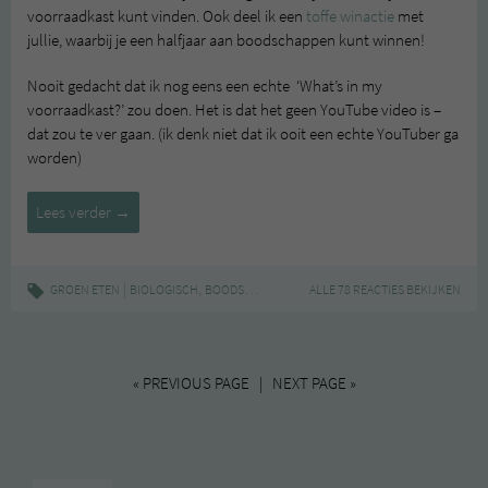
voorraadkast kunt vinden. Ook deel ik een
toffe winactie
met
jullie, waarbij je een halfjaar aan boodschappen kunt winnen!
Nooit gedacht dat ik nog eens een echte ‘What’s in my
voorraadkast?’ zou doen. Het is dat het geen YouTube video is –
dat zou te ver gaan. (ik denk niet dat ik ooit een echte YouTuber ga
worden)
Wat
Lees verder
→
vind
je
in
|
,
,
,
,
,
GROEN ETEN
BIOLOGISCH
BOODSCHAPPEN
INSPIRATIE
ALLE 78 REACTIES BEKIJKEN
SMAAKT
VEGAN
VOO
mijn
voorraadkast?
–
Win
« PREVIOUS PAGE | NEXT PAGE »
een
halfjaar
gratis
boodschappen!