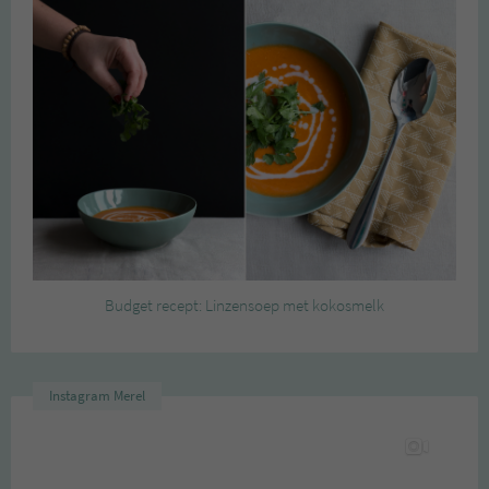
Budget recept: Linzensoep met kokosmelk
Instagram Merel