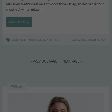
lekker en traditioneel recept voor tahoe ketjap, en dat had ik toch
mooi niet willen missen!
Gastrecept:
Lees verder
→
Tahoe
ketjap
van
,
,
|
,
,
,
GROEN ETEN
HOOFDGERECHTEN
RECEPT
INDISCH
ALLE 11 REACTIES BEKIJKEN
PLANTAARDIG
RECEPT
T
Simone
« PREVIOUS PAGE | NEXT PAGE »
Welkom