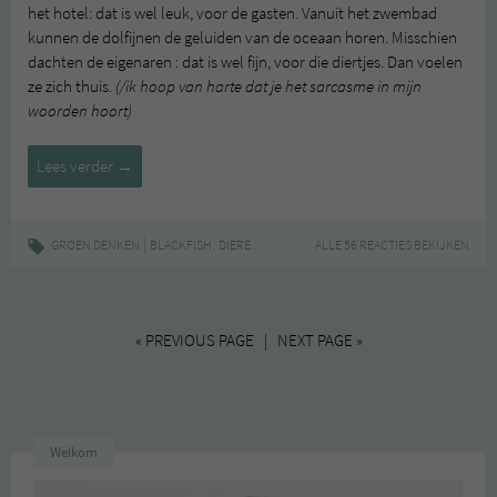
het hotel: dat is wel leuk, voor de gasten. Vanuit het zwembad
kunnen de dolfijnen de geluiden van de oceaan horen. Misschien
dachten de eigenaren : dat is wel fijn, voor die diertjes. Dan voelen
ze zich thuis.
(/ik hoop van harte dat je het sarcasme in mijn
woorden hoort)
Blackfish
Lees verder
→
&
The
Cove
|
,
,
,
,
GROEN DENKEN
BLACKFISH
DIEREN
DIERENLEED
ALLE 56 REACTIES BEKIJKEN
DOCUMENTAIRES
DOLFIJN
« PREVIOUS PAGE | NEXT PAGE »
Welkom