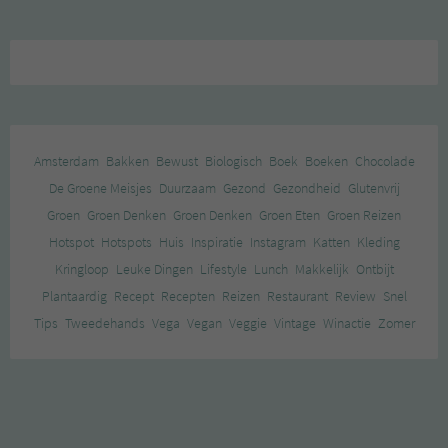
Amsterdam
Bakken
Bewust
Biologisch
Boek
Boeken
Chocolade
De Groene Meisjes
Duurzaam
Gezond
Gezondheid
Glutenvrij
Groen
Groen Denken
Groen Denken
Groen Eten
Groen Reizen
Hotspot
Hotspots
Huis
Inspiratie
Instagram
Katten
Kleding
Kringloop
Leuke Dingen
Lifestyle
Lunch
Makkelijk
Ontbijt
Plantaardig
Recept
Recepten
Reizen
Restaurant
Review
Snel
Tips
Tweedehands
Vega
Vegan
Veggie
Vintage
Winactie
Zomer