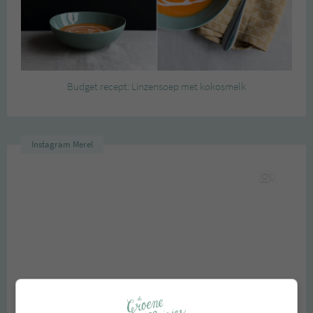
Budget recept: Linzensoep met kokosmelk
Instagram Merel