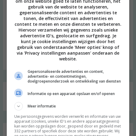
om onze website goed te laten functioneren, het
gebruik van de website te analyseren,
gepersonaliseerde content en advertenties te
tonen, de effectiviteit van advertenties en
content te meten en onze diensten te verbeteren.
Hiervoor verzamelen wij gegevens zoals unieke
advertentie ID’s, geolocatie en surfgedrag. Je
beeld: Ari Versluis
kunt je cookie instellingen wijzigen door het
Hi, ik ben Merel! Ik neem je graag mee in mijn persoonlijke
gebruik van onderstaande 'Meer opties' knop of
via 'Privacy instellingen aanpassen' onderaan de
onderzoek naar een duurzame en meer bewuste leefstijl.
website.
Welkom op mijn blog!
Gepersonaliseerde advertenties en content,
advertentie- en contentmetingen,
doelgroepenonderzoek en ontwikkeling van diensten
Social media
Informatie op een apparaat opslaan en/of openen
Meer informatie
Uw persoonsgegevens worden verwerkt en informatie van uw
apparaat (cookies, unieke ID's en andere apparaatgegevens)
kan worden opgeslagen door, geopend door en gedeeld met
332 partners of specifiek door deze site worden gebruikt. Wij
Zoeken
en onze partners kunnen precieze geolocatiegegevens