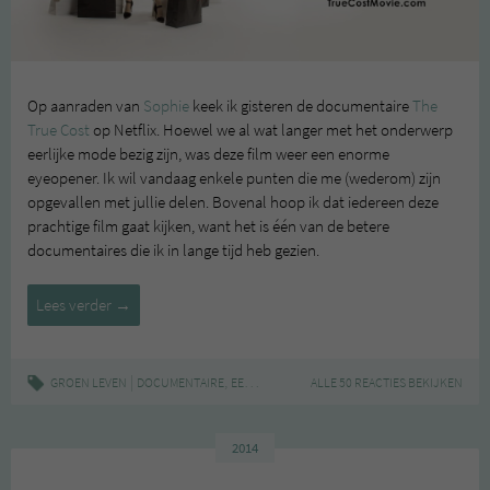
Op aanraden van
Sophie
keek ik gisteren de documentaire
The
True Cost
op Netflix. Hoewel we al wat langer met het onderwerp
eerlijke mode bezig zijn, was deze film weer een enorme
eyeopener. Ik wil vandaag enkele punten die me (wederom) zijn
opgevallen met jullie delen. Bovenal hoop ik dat iedereen deze
prachtige film gaat kijken, want het is één van de betere
documentaires die ik in lange tijd heb gezien.
The
Lees verder
→
True
Cost
|
,
,
,
,
,
GROEN LEVEN
DOCUMENTAIRE
EERLIJKE MODE
ALLE 50 REACTIES BEKIJKEN
FAIR FASHION
FILM
MODE
TH
2014