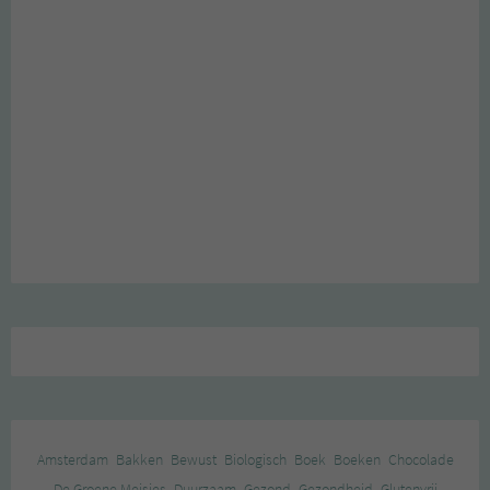
Amsterdam
Bakken
Bewust
Biologisch
Boek
Boeken
Chocolade
De Groene Meisjes
Duurzaam
Gezond
Gezondheid
Glutenvrij