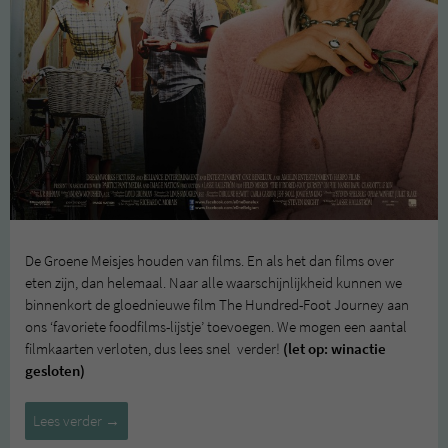
De Groene Meisjes houden van films. En als het dan films over
eten zijn, dan helemaal. Naar alle waarschijnlijkheid kunnen we
binnenkort de gloednieuwe film The Hundred-Foot Journey aan
ons ‘favoriete foodfilms-lijstje’ toevoegen. We mogen een aantal
filmkaarten verloten, dus lees snel verder!
(let op: winactie
gesloten)
The
Lees verder
→
Hundred-