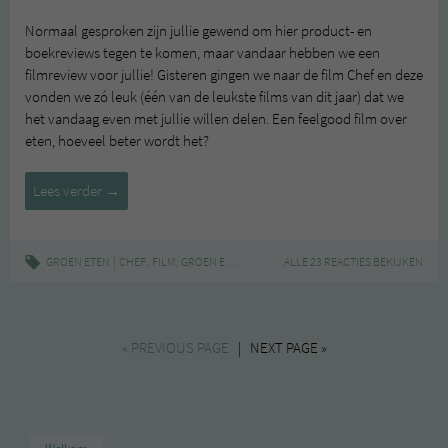
Normaal gesproken zijn jullie gewend om hier product- en
boekreviews tegen te komen, maar vandaar hebben we een
filmreview voor jullie! Gisteren gingen we naar de film Chef en deze
vonden we zó leuk (één van de leukste films van dit jaar) dat we
het vandaag even met jullie willen delen. Een feelgood film over
eten, hoeveel beter wordt het?
Review:
Lees verder
→
Chef
|
,
,
GROEN ETEN
CHEF
FILM
GROEN ETEN
ALLE 23 REACTIES BEKIJKEN
« PREVIOUS PAGE
| NEXT PAGE »