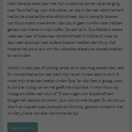
klein Mereltje ieder jaar met mijn ouders op zomervakantie ging
naar Terschelling, voor drie weken, en dat ik dan een abonnement
had bij de plaatselijke eilandbibliotheek. Als ik namelijk boeken
van thuis moest meenemen, dan zou ik geen ruimte meer hebben
gehad voor kleren in mijn koffer. Zoveel las ik. Dus fietste ik iedere
week een keer of twee naar de bibliotheek in Midsland, waar ze
dan weer allemaal heel andere boeken hadden dan thuis. Dat
maakte het extra leuk om die vakanties stapels en stapels boeken
te verslinden.
We zijn nu een jaar of twintig verder en ik lees nog steeds heel veel.
En momenteel extra veel want mijn leven is weer eens in zo’n ‘ik
moet mijn draai een beetje vinden fase,’ en dan lees ik graag, want
ik word er rustig van en het geeft me inspiratie. In mijn inbox op
Instagram zitten een stuk of 78 aanvragen om ‘alsjeblieft een
blogje met leestips te tikken,’ dus vooruit met de geit. En als bonus
doe ik er nog een paar podcasts en films bij, gewoon omdat ik niet
wil dat jullie je vervelen de komende tijd.
Boeken,
Lees verder
→