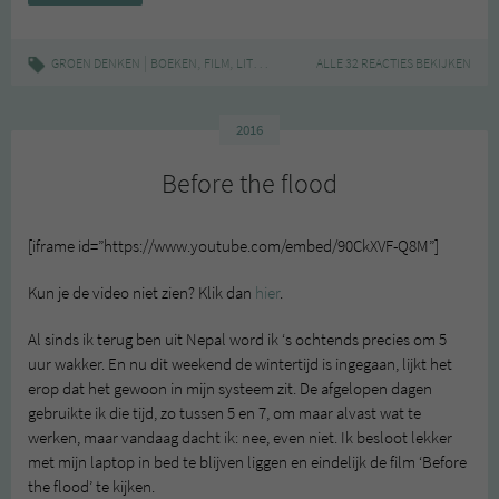
films
en
podcasts
|
,
,
,
GROEN DENKEN
BOEKEN
FILM
LITERATUUR
PODCAST
ALLE 32 REACTIES BEKIJKEN
van
de
laatste
2016
tijd
Before the flood
[iframe id=”https://www.youtube.com/embed/90CkXVF-Q8M”]
Kun je de video niet zien? Klik dan
hier
.
Al sinds ik terug ben uit Nepal word ik ‘s ochtends precies om 5
uur wakker. En nu dit weekend de wintertijd is ingegaan, lijkt het
erop dat het gewoon in mijn systeem zit. De afgelopen dagen
gebruikte ik die tijd, zo tussen 5 en 7, om maar alvast wat te
werken, maar vandaag dacht ik: nee, even niet. Ik besloot lekker
met mijn laptop in bed te blijven liggen en eindelijk de film ‘Before
the flood’ te kijken.