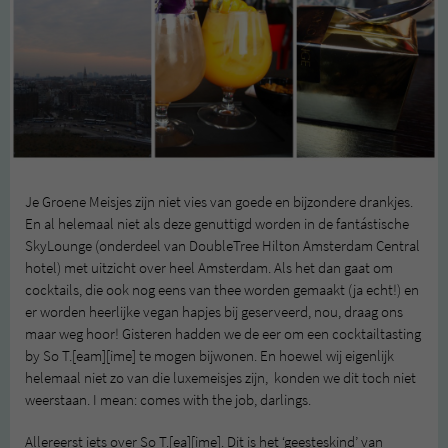
Je Groene Meisjes zijn niet vies van goede en bijzondere drankjes.
En al helemaal niet als deze genuttigd worden in de fantástische
SkyLounge (onderdeel van DoubleTree Hilton Amsterdam Central
hotel) met uitzicht over heel Amsterdam. Als het dan gaat om
cocktails, die ook nog eens van thee worden gemaakt (ja echt!) en
er worden heerlijke vegan hapjes bij geserveerd, nou, draag ons
maar weg hoor! Gisteren hadden we de eer om een cocktailtasting
by So T.[eam][ime] te mogen bijwonen. En hoewel wij eigenlijk
helemaal niet zo van die luxemeisjes zijn, konden we dit toch niet
weerstaan. I mean: comes with the job, darlings.
Allereerst iets over So T.[ea][ime]. Dit is het ‘geesteskind’ van