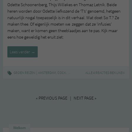
Odette Schoonenberg, Thijs Willekes en Thomaz Letnik. Beide
heren worden door Odette liefkozend de ‘T’s’ genoemd, hetgeen
natuurlijk nogal toepasselijk is in dit verhaal. Wat doet So T.? Ze
maken thee. Of eigenlijk moeten we zeggen dat ze ‘infusies’
maken, want er komen geen theeblaadjes aan te pas. Kijk maar
eens hoe geweldig het eruit ziet:
So
Lees verder
→
T.
[ea]
[ime]
|
,
,
,
,
,
GROEN REIZEN
AMSTERDAM
COCKTAILS
REVIEW
ALLE 4 REACTIES BEKIJKEN
SKYLOUNGE
SO T.[EA][IME]
T
Cocktails
@
SkyLounge
Amsterdam
« PREVIOUS PAGE | NEXT PAGE »
Welkom