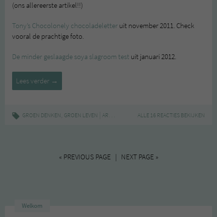
(ons allereerste artikel!!)
Tony’s Chocolonely chocoladeletter
uit november 2011. Check
vooral de prachtige foto.
De minder geslaagde soya slagroom test
uit januari 2012.
Gouwe
Lees verder
→
ouwe
artikelen
,
|
,
,
GROEN DENKEN
GROEN LEVEN
ARTIKELEN
DE GROENE MEISJES
ALLE 16 REACTIES BEKIJKEN
TWEEJARIG B
« PREVIOUS PAGE | NEXT PAGE »
Welkom