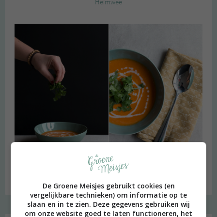
Heimwee
Budget recept: Linzensoep met kokosmelk
De Groene Meisjes gebruikt cookies (en
vergelijkbare technieken) om informatie op te
slaan en in te zien. Deze gegevens gebruiken wij
om onze website goed te laten functioneren, het
Instagram Merel