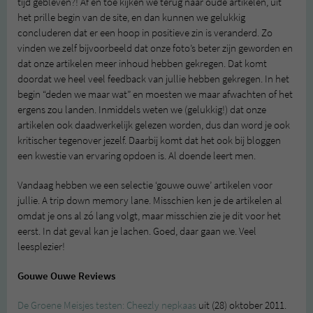
tijd gebleven?! Af en toe kijken we terug naar oude artikelen, uit
het prille begin van de site, en dan kunnen we gelukkig
concluderen dat er een hoop in positieve zin is veranderd. Zo
vinden we zelf bijvoorbeeld dat onze foto’s beter zijn geworden en
dat onze artikelen meer inhoud hebben gekregen. Dat komt
doordat we heel veel feedback van jullie hebben gekregen. In het
begin “deden we maar wat” en moesten we maar afwachten of het
ergens zou landen. Inmiddels weten we (gelukkig!) dat onze
artikelen ook daadwerkelijk gelezen worden, dus dan word je ook
kritischer tegenover jezelf. Daarbij komt dat het ook bij bloggen
een kwestie van ervaring opdoen is. Al doende leert men.
Vandaag hebben we een selectie ‘gouwe ouwe’ artikelen voor
jullie. A trip down memory lane. Misschien ken je de artikelen al
omdat je ons al zó lang volgt, maar misschien zie je dit voor het
eerst. In dat geval kan je lachen. Goed, daar gaan we. Veel
leesplezier!
Gouwe Ouwe Reviews
De Groene Meisjes testen: Cheezly nepkaas
uit (28) oktober 2011.