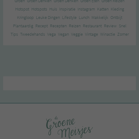
Groen
Groen Denken
Groen Denken
Groen Eten
Groen Reizen
Hotspot
Hotspots
Huis
Inspiratie
Instagram
Katten
Kleding
Kringloop
Leuke Dingen
Lifestyle
Lunch
Makkelijk
Ontbijt
Plantaardig
Recept
Recepten
Reizen
Restaurant
Review
Snel
Tips
Tweedehands
Vega
Vegan
Veggie
Vintage
Winactie
Zomer