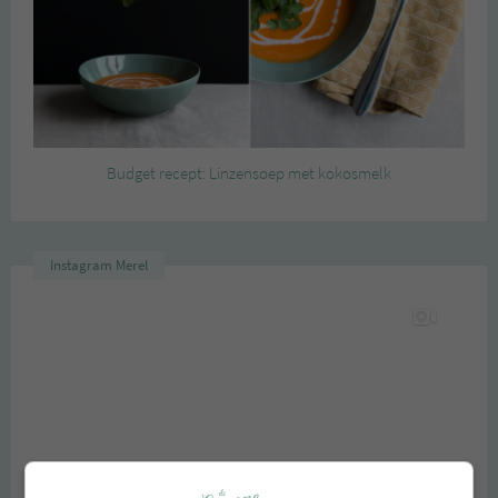
Budget recept: Linzensoep met kokosmelk
Instagram Merel