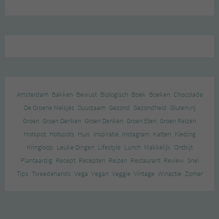
Amsterdam
Bakken
Bewust
Biologisch
Boek
Boeken
Chocolade
De Groene Meisjes
Duurzaam
Gezond
Gezondheid
Glutenvrij
Groen
Groen Denken
Groen Denken
Groen Eten
Groen Reizen
Hotspot
Hotspots
Huis
Inspiratie
Instagram
Katten
Kleding
Kringloop
Leuke Dingen
Lifestyle
Lunch
Makkelijk
Ontbijt
Plantaardig
Recept
Recepten
Reizen
Restaurant
Review
Snel
Tips
Tweedehands
Vega
Vegan
Veggie
Vintage
Winactie
Zomer