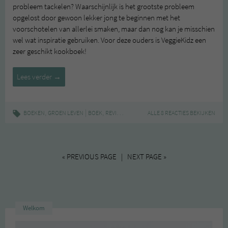
probleem tackelen? Waarschijnlijk is het grootste probleem
opgelost door gewoon lekker jong te beginnen met het
voorschotelen van allerlei smaken, maar dan nog kan je misschien
wel wat inspiratie gebruiken. Voor deze ouders is VeggieKidz een
zeer geschikt kookboek!
Review:
Lees verder
→
VeggieKidz
,
|
,
,
,
BOEKEN
GROEN LEVEN
BOEK
REVIEW
VEGA
VEGGIEKIDZ
ALLE 8 REACTIES BEKIJKEN
« PREVIOUS PAGE | NEXT PAGE »
Welkom