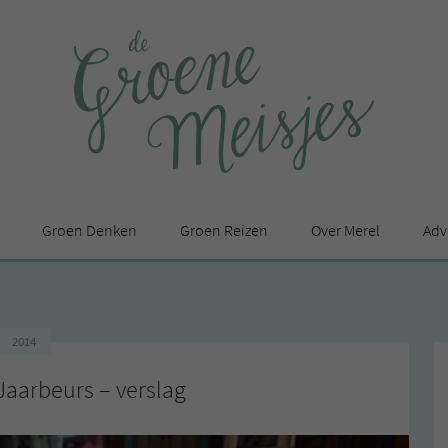
Groen Denken
Groen Reizen
Over Merel
Adv
In de media
Privacy Statement
2014
en
aarbeurs – verslag