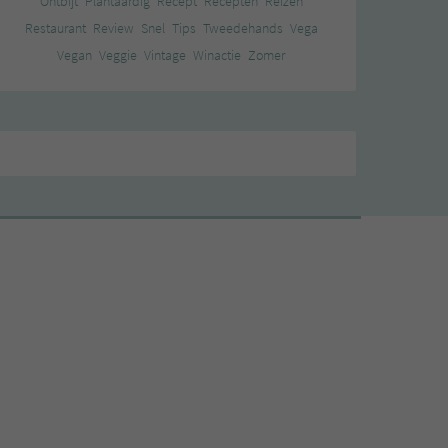
Ontbijt
Plantaardig
Recept
Recepten
Reizen
Restaurant
Review
Snel
Tips
Tweedehands
Vega
Vegan
Veggie
Vintage
Winactie
Zomer