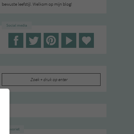
bewuste leefstijl. Welkom op mijn blog!
Social media
Zoeken
naar:
Favoriet