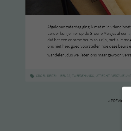
Afgelopen zaterdag ging ik met mijn vriendinnet
Eerder kon je hier op de Groene Meisjes al een
a
dat het een enorme beurs zou zijn, met alle mo
ons niet heel goed voorstellen hoe deze beurs er
wandelen, dus we lieten ons maar gewoon verr
|
,
,
,
GROEN REIZEN
BEURS
TWEEDEHANDS
UTRECHT
VERZAMELAA
« PREVIOUS 