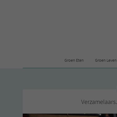
Groen Eten
Groen Leven
Receptenindex
Stijl
Producten
Huis
Leuke ding
VerzamelaarsJ