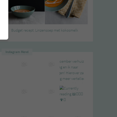
Budget recept: Linzensoep met kokosmelk
Instagram Merel