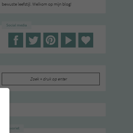
bewuste leefstijl. Welkom op mijn blog!
Social media
Zoeken
naar:
Favoriet