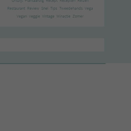
Ontbijt
Plantaardig
Recept
Recepten
Reizen
Restaurant
Review
Snel
Tips
Tweedehands
Vega
Vegan
Veggie
Vintage
Winactie
Zomer