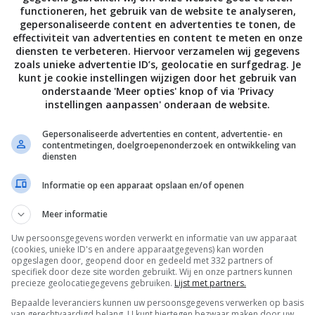
functioneren, het gebruik van de website te analyseren,
gepersonaliseerde content en advertenties te tonen, de
effectiviteit van advertenties en content te meten en onze
ALLE 171 REACTIES BEKIJKEN
diensten te verbeteren. Hiervoor verzamelen wij gegevens
zoals unieke advertentie ID’s, geolocatie en surfgedrag. Je
kunt je cookie instellingen wijzigen door het gebruik van
onderstaande 'Meer opties' knop of via 'Privacy
instellingen aanpassen' onderaan de website.
PAGE | NEXT PAGE »
Gepersonaliseerde advertenties en content, advertentie- en
contentmetingen, doelgroepenonderzoek en ontwikkeling van
diensten
Informatie op een apparaat opslaan en/of openen
Meer informatie
Uw persoonsgegevens worden verwerkt en informatie van uw apparaat
(cookies, unieke ID's en andere apparaatgegevens) kan worden
opgeslagen door, geopend door en gedeeld met 332 partners of
specifiek door deze site worden gebruikt. Wij en onze partners kunnen
precieze geolocatiegegevens gebruiken.
Lijst met partners.
Bepaalde leveranciers kunnen uw persoonsgegevens verwerken op basis
van gerechtvaardigd belang. U kunt hiertegen bezwaar maken door uw