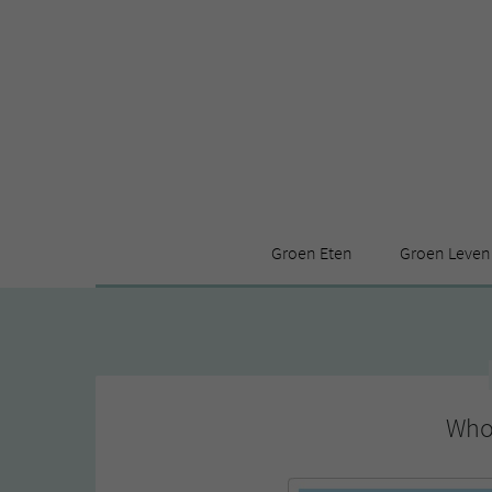
Groen Eten
Groen Leven
Receptenindex
Stijl
Producten
Huis
Leuke ding
Who