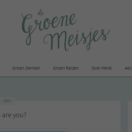
Groen Denken
Groen Reizen
Over Merel
Adv
In de media
Privacy Statement
2013
en
 are you?