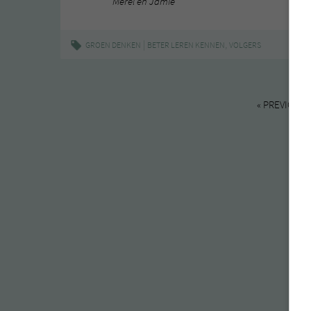
Merel en Jamie
|
,
GROEN DENKEN
BETER LEREN KENNEN
VOLGERS
« PREVIOUS 