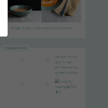
Budget recept: Linzensoep met kokosmelk
Instagram Merel