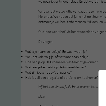
we nog niet ontmoet helaas. En dat wordt missch
Vandaar dat we we jullie vandaag vragen; wie ben
hieronder. We hopen dat jullie het ook leuk vinde
ontmoet je wel heel toffe mensen. Wij denken van w
Oke, hoe werkt het? Je beantwoordt de volgende v
De vragen:
Wat is je naam en leeftijd? En waar woon je?
Welke studie volg je, of wat voor baan heb je?
Hoe ben je op De Groene Meisjes terecht gekomen?
Wat lees je het liefst op De Groene Meisjes?
Wat zijn jouw hobby’s of passies?
Heb je zelf een blog, site of portfolio om te showen? (dit is
Wij hebben zin om jullie beter te leren kennen!
Liefs,