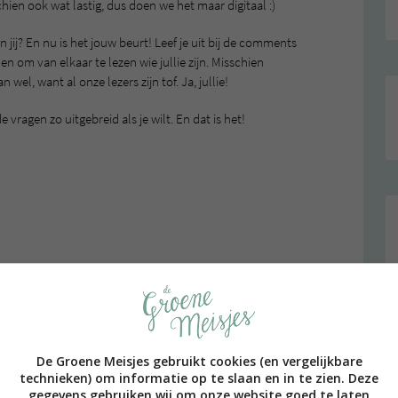
ien ook wat lastig, dus doen we het maar digitaal :)
 jij? En nu is het jouw beurt! Leef je uit bij de comments
n om van elkaar te lezen wie jullie zijn. Misschien
el, want al onze lezers zijn tof. Ja, jullie!
ragen zo uitgebreid als je wilt. En dat is het!
 je kans!)
De Groene Meisjes gebruikt cookies (en vergelijkbare
technieken) om informatie op te slaan en in te zien. Deze
gegevens gebruiken wij om onze website goed te laten