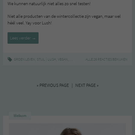
We kunnen natuurlijk niet alles zo snel testen!
Niet alle producten van de wintercollectie zijn vegan, maar wel
héél veel. Yay voor Lush!
Lush
Lees verder
→
Winter
2013
(preview)
,
|
,
,
GROEN LEVEN
STIJL
LUSH
VEGAN
WINTERCOLLECTIE 2013
ALLE 26 REACTIES BEKIJKEN
« PREVIOUS PAGE | NEXT PAGE »
Welkom