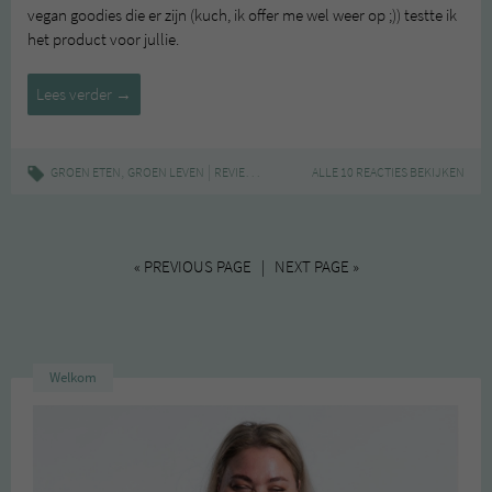
vegan goodies die er zijn (kuch, ik offer me wel weer op ;)) testte ik
het product voor jullie.
Review:
Lees verder
→
Sour
Supreme
–
,
|
,
,
,
,
GROEN ETEN
GROEN LEVEN
REVIEW
TOFUTTI
ALLE 10 REACTIES BEKIJKEN
VEGAN
VEGGIEDELI.NL
ZURE R
Tofutti
« PREVIOUS PAGE | NEXT PAGE »
Welkom