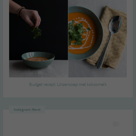
Budget recept: Linzensoep met kokosmelk
Instagram Merel