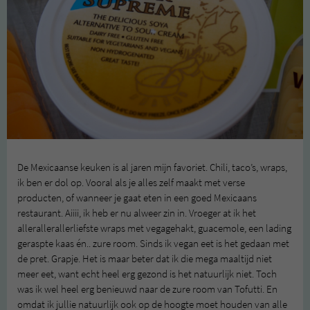
De Mexicaanse keuken is al jaren mijn favoriet. Chili, taco’s, wraps,
ik ben er dol op. Vooral als je alles zelf maakt met verse
producten, of wanneer je gaat eten in een goed Mexicaans
restaurant. Aiiii, ik heb er nu alweer zin in. Vroeger at ik het
allerallerallerliefste wraps met vegagehakt, guacemole, een lading
geraspte kaas én.. zure room. Sinds ik vegan eet is het gedaan met
de pret. Grapje. Het is maar beter dat ik die mega maaltijd niet
meer eet, want echt heel erg gezond is het natuurlijk niet. Toch
was ik wel heel erg benieuwd naar de zure room van Tofutti. En
omdat ik jullie natuurlijk ook op de hoogte moet houden van alle