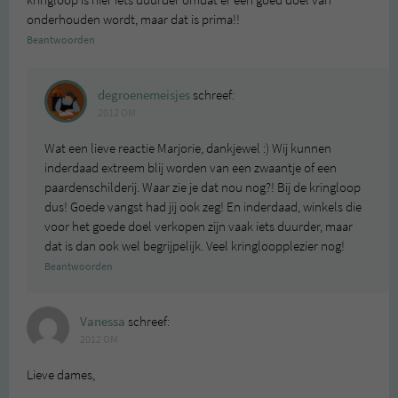
kringloop is hier iets duurder omdat er een goed doel van
onderhouden wordt, maar dat is prima!!
Beantwoorden
degroenemeisjes
schreef:
2012 OM
Wat een lieve reactie Marjorie, dankjewel :) Wij kunnen
inderdaad extreem blij worden van een zwaantje of een
paardenschilderij. Waar zie je dat nou nog?! Bij de kringloop
dus! Goede vangst had jij ook zeg! En inderdaad, winkels die
voor het goede doel verkopen zijn vaak iets duurder, maar
dat is dan ook wel begrijpelijk. Veel kringloopplezier nog!
Beantwoorden
Vanessa
schreef:
2012 OM
Lieve dames,