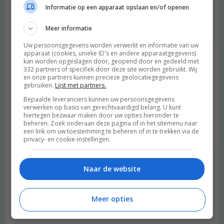
ons artikel “Tweedehands liefde in huis ” ook wel leuk vinden
Informatie op een apparaat opslaan en/of openen
dan :)
Meer informatie
Beantwoorden
Uw persoonsgegevens worden verwerkt en informatie van uw
apparaat (cookies, unieke ID's en andere apparaatgegevens)
Marin
schreef:
kan worden opgeslagen door, geopend door en gedeeld met
332 partners of specifiek door deze site worden gebruikt. Wij
2012 OM
en onze partners kunnen precieze geolocatiegegevens
gebruiken.
Lijst met partners.
Leuk in Leeuwarden! (daar ben ik opgegroeid)
Bepaalde leveranciers kunnen uw persoonsgegevens
verwerken op basis van gerechtvaardigd belang. U kunt
Ik eet nu sinds oktober veganistisch en het bevalt me erg goed!
hiertegen bezwaar maken door uw opties hieronder te
Vind het heel leuk dat jullie er een blog over hebben! FAN :)
beheren. Zoek onderaan deze pagina of in het sitemenu naar
een link om uw toestemming te beheren of in te trekken via de
Beantwoorden
privacy- en cookie-instellingen.
degroenemeisjes
schreef:
Naar de website
2012 OM
Leuk om te horen Marin! Welkom :)
Meer opties
Beantwoorden