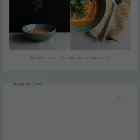
Budget recept: Linzensoep met kokosmelk
Instagram Merel