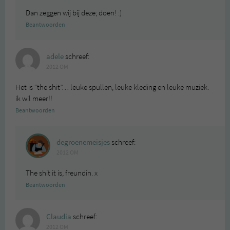
Dan zeggen wij bij deze; doen! :)
Beantwoorden
adele
schreef:
2012 OM
Het is “the shit”… leuke spullen, leuke kleding en leuke muziek.
ik wil meer!!
Beantwoorden
degroenemeisjes
schreef:
2012 OM
The shit it is, freundin. x
Beantwoorden
Claudia
schreef:
2012 OM