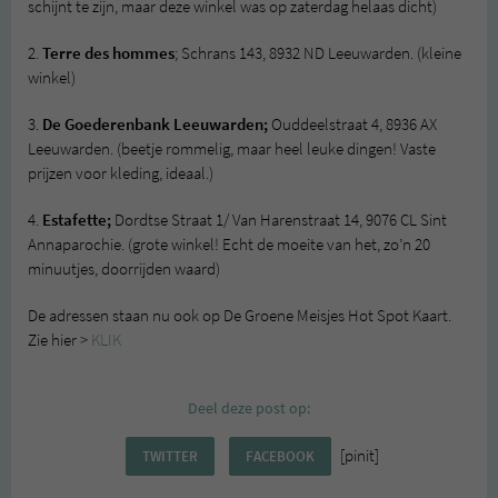
schijnt te zijn, maar deze winkel was op zaterdag helaas dicht)
2.
Terre des hommes
; Schrans 143, 8932 ND Leeuwarden. (kleine
winkel)
3.
De Goederenbank Leeuwarden;
Ouddeelstraat 4, 8936 AX
Leeuwarden. (beetje rommelig, maar heel leuke dingen! Vaste
prijzen voor kleding, ideaal.)
4.
Estafette;
Dordtse Straat 1/ Van Harenstraat 14, 9076 CL Sint
Annaparochie. (grote winkel! Echt de moeite van het, zo’n 20
minuutjes, doorrijden waard)
De adressen staan nu ook op De Groene Meisjes Hot Spot Kaart.
Zie hier >
KLIK
Deel deze post op:
[pinit]
TWITTER
FACEBOOK