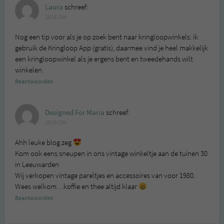
Laura
schreef:
2016 OM
Nog een tip voor als je op zoek bent naar kringloopwinkels: ik
gebruik de Kringloop App (gratis), daarmee vind je heel makkelijk
een kringloopwinkel als je ergens bent en tweedehands wilt
winkelen.
Beantwoorden
Designed For Maria
schreef:
2018 OM
Ahh leuke blog zeg
Kom ook eens sneupen in ons vintage winkeltje aan de tuinen 30
in Leeuwarden
Wij verkopen vintage pareltjes en accessoires van voor 1980.
Wees welkom…koffie en thee altijd klaar
Beantwoorden