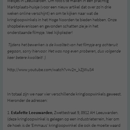
Meisjes in Leeuwarden. Om foto’s te maken in een prachtig
Marktplaats-huisje (voor een nieuw artikel dat over zo’n drie
weken online verschijnt) en om te kijken naar wat de
kringloopwinkels in het Hoge Noorden te bieden hebben. Onze
shopbelevenissen en gevonden schatten zie je in het
onderstaande filmpje. Veel kijkplezier!
Tijdens het bewerken is de kwaliteit van het filmpje erg achteruit
gegaan, sorry hiervoor. Het was nog even proberen, dus volgende
keer betere kwaliteit! :)
http://www.youtube.com/watch?v=v2n_kZjWuS4
In totaal zijn we naar vier verschillende kringloopwinkels geweest.
Hieronder de adressen:
1.
Estafette Leeuwarden
, Zwettestraat 9, 8912 AH Leeuwarden.
(deze kringloopwinkel is gelegen op een industrieterrein, hier om
de hoek is de ‘Emmaus’ kringloopwinkel die ook de moeite waard