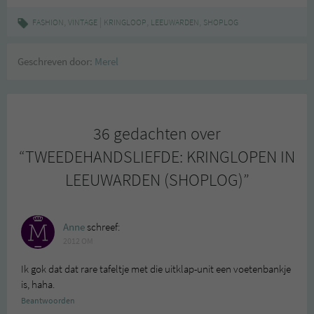
,
|
,
,
FASHION
VINTAGE
KRINGLOOP
LEEUWARDEN
SHOPLOG
Geschreven door:
Merel
36 gedachten over
“
TWEEDEHANDSLIEFDE: KRINGLOPEN IN
LEEUWARDEN (SHOPLOG)
”
Anne
schreef:
2012 OM
Ik gok dat dat rare tafeltje met die uitklap-unit een voetenbankje
is, haha.
Beantwoorden