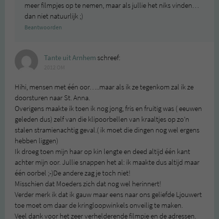
meer filmpjes op te nemen, maar als jullie het niks vinden…
dan niet natuurlijk ;)
Beantwoorden
Tante uit Arnhem
schreef:
2012 OM
Hihi, mensen met één oor…..maar als ik ze tegenkom zal ik ze
doorsturen naar St. Anna.
Overigens maakte ik toen ik nog jong, fris en fruitig was ( eeuwen
geleden dus) zelf van die klipoorbellen van kraaltjes op zo’n
stalen stramienachtig geval.( ik moet die dingen nog wel ergens
hebben liggen)
Ik droeg toen mijn haar op kin lengte en deed altijd één kant
achter mijn oor. Jullie snappen het al: ik maakte dus altijd maar
één oorbel ;-)De andere zag je toch niet!
Misschien dat Moeders zich dat nog wel herinnert!
Verder merk ik dat ik gauw maar eens naar ons geliefde Ljouwert
toe moet om daar de kringloopwinkels onveilig te maken.
Veel dank voor het zeer verhelderende filmpje en de adressen.