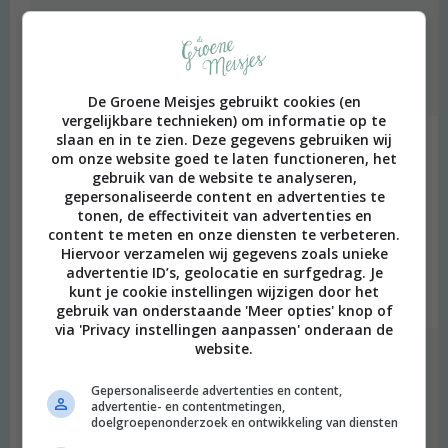
Ja, Zaanstad verlaten is een goed idee. Sowieso ;) Grapje.
Noppes is en blijft geweldig, maar er is dus nog veel meer
leuks!
Beantwoorden
De Groene Meisjes gebruikt cookies (en
vergelijkbare technieken) om informatie op te
slaan en in te zien. Deze gegevens gebruiken wij
Suus
schreef:
om onze website goed te laten functioneren, het
2012 OM
gebruik van de website te analyseren,
gepersonaliseerde content en advertenties te
Hoi! Leuk filmpje!
tonen, de effectiviteit van advertenties en
Ik hou zelf ook erg van de kringloop, maar dan vooral voor mijn
content te meten en onze diensten te verbeteren.
meubels en spulletjes voor in huis, vaasjes en zo!
Hiervoor verzamelen wij gegevens zoals unieke
advertentie ID’s, geolocatie en surfgedrag. Je
Ik ga jullie blog volgen!
kunt je cookie instellingen wijzigen door het
Beantwoorden
gebruik van onderstaande 'Meer opties' knop of
via 'Privacy instellingen aanpassen' onderaan de
website.
degroenemeisjes
schreef:
2012 OM
Gepersonaliseerde advertenties en content,
advertentie- en contentmetingen,
Bedankt voor je compliment Suus! Wij kopen ook veel
doelgroepenonderzoek en ontwikkeling van diensten
interieurspullen bij de kringloop… Bijna alles zelfs! :) Je zult