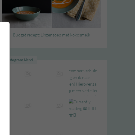
Budget recept: Linzensoep met kokosmelk
Instagram Merel