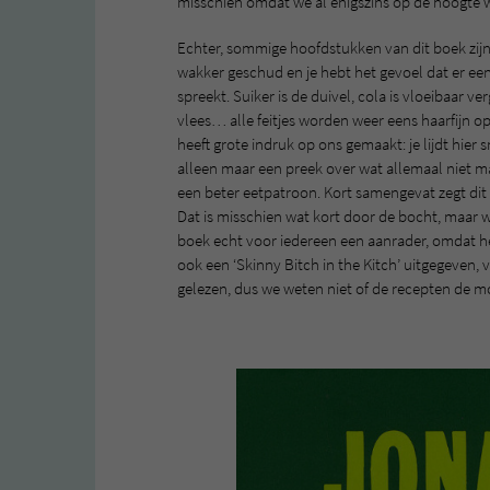
misschien omdat we al enigszins op de hoogte w
Echter, sommige hoofdstukken van dit boek zijn w
wakker geschud en je hebt het gevoel dat er een
spreekt. Suiker is de duivel, cola is vloeibaar ve
vlees… alle feitjes worden weer eens haarfijn op
heeft grote indruk op ons gemaakt: je lijdt hier s
alleen maar een preek over wat allemaal niet m
een beter eetpatroon. Kort samengevat zegt dit 
Dat is misschien wat kort door de bocht, maar wij
boek echt voor iedereen een aanrader, omdat het 
ook een ‘Skinny Bitch in the Kitch’ uitgegeven, 
gelezen, dus we weten niet of de recepten de mo