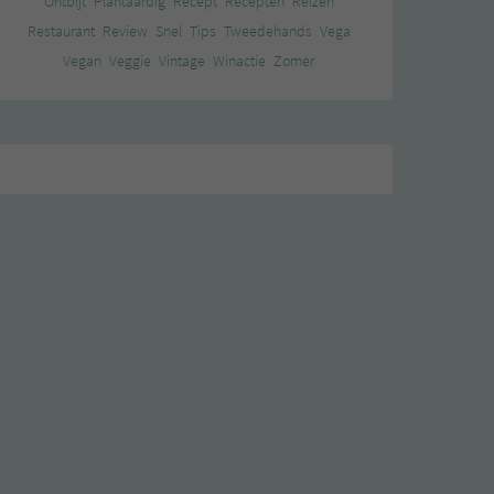
Ontbijt
Plantaardig
Recept
Recepten
Reizen
Restaurant
Review
Snel
Tips
Tweedehands
Vega
Vegan
Veggie
Vintage
Winactie
Zomer