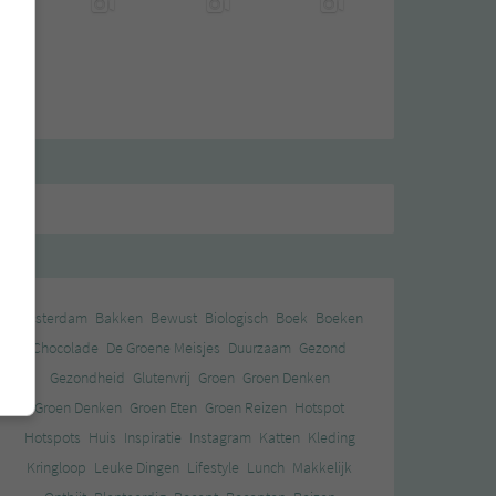
Amsterdam
Bakken
Bewust
Biologisch
Boek
Boeken
Chocolade
De Groene Meisjes
Duurzaam
Gezond
Gezondheid
Glutenvrij
Groen
Groen Denken
Groen Denken
Groen Eten
Groen Reizen
Hotspot
Hotspots
Huis
Inspiratie
Instagram
Katten
Kleding
Kringloop
Leuke Dingen
Lifestyle
Lunch
Makkelijk