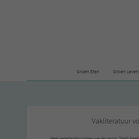
Groen Eten
Groen Leven
Receptenindex
Stijl
Producten
Huis
Leuke ding
Vakliteratuur v
Heel regelmatig krijgen we de vraag: “Welk boek m