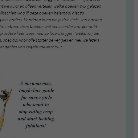
ant we kunnen alleen vertellen welke boeken WIJ gelezen
isschien vind jij deze boeken helemaal niet zo
g iets anders. Vandaag laten we je drie titels van boeken
. We hebben deze boeken wel eens eerder aangehaald.
jk iedere keer weer nieuwe lezers krijgen (welkom!) die
 speciaal voor alle startende veggies en nieuwe lezers
het gebied van veggie vakliteratuur.