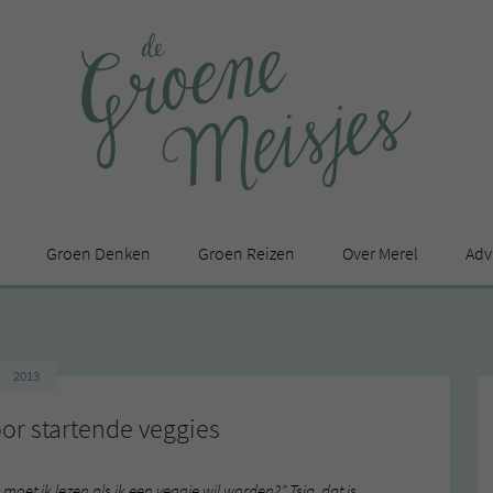
Groen Denken
Groen Reizen
Over Merel
Adv
In de media
Privacy Statement
2013
en
oor startende veggies
oet ik lezen als ik een veggie wil worden?” Tsja, dat is