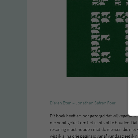
Dieren Eten – Jonathan Safran Foer
Dit boek heeft ervoor gezorgd dat wij vegetarisch
me nooit gelukt om het echt vol te houden. Dat k
rekening moet houden met de mensen die niét ve
wist ik al na drie pagina’s: vanaf vandaag eet ik