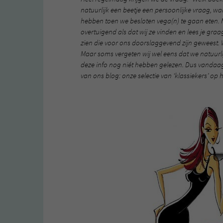
natuurlijk een beetje een persoonlijke vraag, w
hebben toen we besloten vega(n) te gaan eten. M
overtuigend als dat wij ze vinden en lees je graa
zien die voor ons doorslaggevend zijn geweest
Maar soms vergeten wij wel eens dat we natuurli
deze info nog niét hebben gelezen. Dus vandaag,
van ons blog: onze selectie van ‘klassiekers’ op 