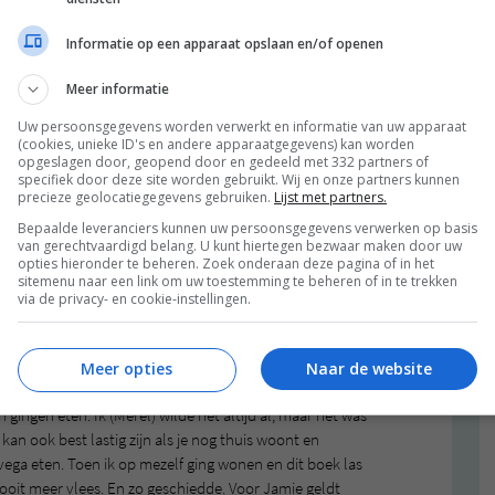
Informatie op een apparaat opslaan en/of openen
Meer informatie
Uw persoonsgegevens worden verwerkt en informatie van uw apparaat
(cookies, unieke ID's en andere apparaatgegevens) kan worden
opgeslagen door, geopend door en gedeeld met 332 partners of
specifiek door deze site worden gebruikt. Wij en onze partners kunnen
precieze geolocatiegegevens gebruiken.
Lijst met partners.
Bepaalde leveranciers kunnen uw persoonsgegevens verwerken op basis
van gerechtvaardigd belang. U kunt hiertegen bezwaar maken door uw
opties hieronder te beheren. Zoek onderaan deze pagina of in het
sitemenu naar een link om uw toestemming te beheren of in te trekken
via de privacy- en cookie-instellingen.
Meer opties
Naar de website
 gingen eten. Ik (Merel) wilde het altijd al, maar het was
an ook best lastig zijn als je nog thuis woont en
ga eten. Toen ik op mezelf ging wonen en dit boek las
 nooit meer vlees. En zo geschiedde. Voor Jamie geldt