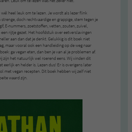
aren. Leuk om te lezen was het zeker niet.
él heel leuk om te lezen. Je wordt als lezer flink
 strenge, doch rechtvaardige en grappige, stem tegen je
rgif, E-nummers, zoetstoffen, vetten, zouten, zuivel,
 een rijtje gezet. Het hoofdstuk over eetverslavingen
neller aan dan dat je denkt. Gelukkig is dit boek niet
ag, maar vooral ook een handleiding op de weg naar
boek: ga vegan eten, dan ben je van al je problemen af.
 zijn het natuurlijk wel roerend eens. Wij vinden dit
eerlijk en helder is. Lezen dus! Er is overigens later
vol met vegan recepten. Dit boek hebben wij zelf niet
eite waard zijn.