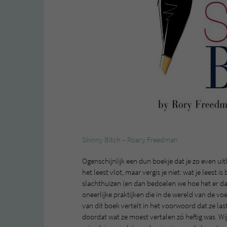
Skinny Bitch – Roary Freedman
Ogenschijnlijk een dun boekje dat je zo even uitl
het leest vlot, maar vergis je niet: wat je leest is 
slachthuizen (en dan bedoelen we hoe het er daa
oneerlijke praktijken die in de wereld van de voe
van dit boek vertelt in het voorwoord dat ze la
doordat wat ze moest vertalen zó heftig was. Wi