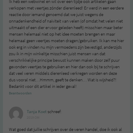
Ik heb een webwinel en wil over een tijdje ook artikelen gaan
verkopen met veertjes zónder dierenleed! Er werd in een eerdere
reactie door iemand genoemd dat we juist wegens de
onnadenkendheid of naïviteit van velen (of omdat het velen niet
uitmaakt of een dier ervoor geleden heeft) misschien maar beter
mensen helemaal niet op het idee moeten brengen en maar
helemaal geen veertjes moeten dragen/gebruiken. Ik kan me hier
ook erg in vinden nu mijn vermoedens zijn bevestigd, anderzijds
zou ik in mijn winkeltje misschien juist mensen van dat
verschrikkelijke principe bewust kunnen maken door zelf puur
gevonden veertjes te gebruiken en hier dan ook bij te schrijven
dat veel veren middels dierenleed verkregen worden en deze
dus vooral niet…Hmmm, geeft te denken… Wat is wijsheid?!
Bedankt voor dit artikel in ieder geval!
Beantwoorden
Tanja Koet
schreef:
2019 OM
Wat goed dat jullie schrijven over de veren handel, doe ik ook al