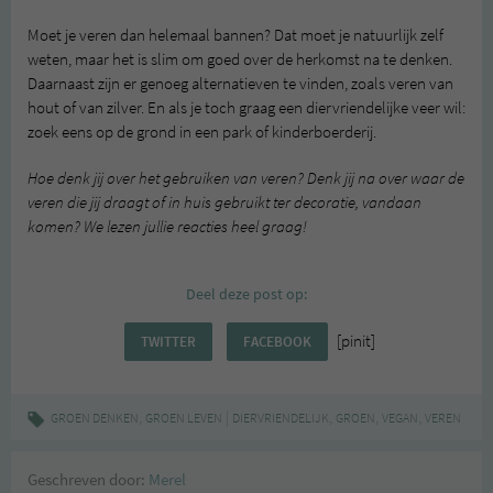
Moet je veren dan helemaal bannen? Dat moet je natuurlijk zelf
weten, maar het is slim om goed over de herkomst na te denken.
Daarnaast zijn er genoeg alternatieven te vinden, zoals veren van
hout of van zilver. En als je toch graag een diervriendelijke veer wil:
zoek eens op de grond in een park of kinderboerderij.
Hoe denk jij over het gebruiken van veren? Denk jij na over waar de
veren die jij draagt of in huis gebruikt ter decoratie, vandaan
komen? We lezen jullie reacties heel graag!
Deel deze post op:
[pinit]
TWITTER
FACEBOOK
,
|
,
,
,
GROEN DENKEN
GROEN LEVEN
DIERVRIENDELIJK
GROEN
VEGAN
VEREN
Geschreven door:
Merel