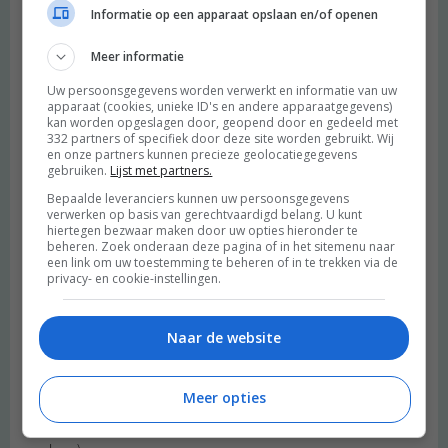
2014 OM
Informatie op een apparaat opslaan en/of openen
We hebben al vol verbazing zitten kijken naar de reclame van
Meer informatie
Plus tijdens het wereldkampioenschap van voetbal. We zatten
ons toen al op te winden over de veren. Ook Jolink hult zich
Uw persoonsgegevens worden verwerkt en informatie van uw
constant in veren en bont hij is te dom om na te denken waar
apparaat (cookies, unieke ID's en andere apparaatgegevens)
kan worden opgeslagen door, geopend door en gedeeld met
dat allemaal vandaan komt.Dierenleed :(( de mens weet niet van
332 partners of specifiek door deze site worden gebruikt. Wij
ophouden iedere keer weer wat anders.De mens blijft met de
en onze partners kunnen precieze geolocatiegegevens
gebruiken.
Lijst met partners.
veren van een ander pronken. Meer opvoeding op scholen dat is
1 van de belangrijke dingen. We worden dood ziek van al dat
Bepaalde leveranciers kunnen uw persoonsgegevens
verwerken op basis van gerechtvaardigd belang. U kunt
dierenleed.
hiertegen bezwaar maken door uw opties hieronder te
Beantwoorden
beheren. Zoek onderaan deze pagina of in het sitemenu naar
een link om uw toestemming te beheren of in te trekken via de
privacy- en cookie-instellingen.
charlotte
schreef:
2014 OM
Naar de website
Ik heb zelf pauwen lopen en een mannetje laat in de zomer al
zijn staartveren vallen, zodat hij in het voorjaar weer een
Meer opties
prachtige nieuwe staart heeft om zijn vrouwtje te imponeren. Ps,
mijn pauwen lopen gewoon los, dus heeft ook niets met stress te