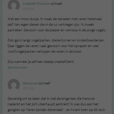
Liesbeth Visscher
schreef:
2016 OM
Wat een mooi stukje. Ik maak de sieraden met veren helemaal
zelf. Van eigen dieren die in de rui verkregen zijn. Ik kweek
parkieten. Gewoon voor de plezier en verkoop ik de jonge vogels.
Ook ga ik langs vogelparken, dierentuinen en kinderboerderijen.
Daar liggen de veren vaak gewoon voor het oprapen en veel
(roof)vogelparken verkopen de veren in de kiosk.
Dus wanneer je zelf een beetje creatief bent.
Beantwoorden
Marianne
schreef:
2017 OM
Geweldig om te lezen dat ik niet de enige ben die hierover
nadenkt en het zich überhaupt aantrekt! Ik was dus aan het
googlen op ‘Veren zonder diereneed’…en kwam toen op dit stuk.