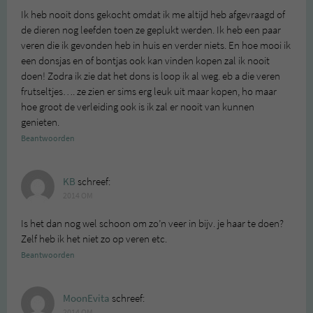
Ik heb nooit dons gekocht omdat ik me altijd heb afgevraagd of
de dieren nog leefden toen ze geplukt werden. Ik heb een paar
veren die ik gevonden heb in huis en verder niets. En hoe mooi ik
een donsjas en of bontjas ook kan vinden kopen zal ik nooit
doen! Zodra ik zie dat het dons is loop ik al weg. eb a die veren
frutseltjes…. ze zien er sims erg leuk uit maar kopen, ho maar
hoe groot de verleiding ook is ik zal er nooit van kunnen
genieten.
Beantwoorden
KB
schreef:
2014 OM
Is het dan nog wel schoon om zo’n veer in bijv. je haar te doen?
Zelf heb ik het niet zo op veren etc.
Beantwoorden
MoonEvita
schreef:
2014 OM