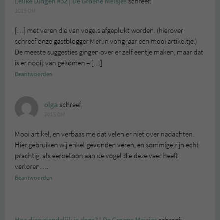
Leuke Dingen #32 | De Groene Meisjes
schreef:
2015 OM
[…] met veren die van vogels afgeplukt worden. (hierover
schreef onze gastblogger Merlin vorig jaar een mooi artikeltje.)
De meeste suggesties gingen over er zelf eentje maken, maar dat
is er nooit van gekomen – […]
Beantwoorden
olga
schreef:
2015 OM
Mooi artikel, en verbaas me dat velen er niet over nadachten.
Hier gebruiken wij enkel gevonden veren, en sommige zijn echt
prachtig. als eerbetoon aan de vogel die deze veer heeft
verloren….
Beantwoorden