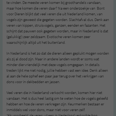
te vinden. De meeste veren komen bij groothandels vandaan,
maar hoe komen die veren daar? Na een onderzoekje van Bont
voor Dieren blijkt dat veel veren die uit Nederland komen, van
vogels zijn geweest die gegeten worden. Slachtafval dus. Denk aan
veren van kippen, struisvogels, ganzen, eenden en fazanten. Het
schijnt dat pauwen ook gegeten worden, maar in Nederland is dat
(gelukkig!) zeer zeldzaam. Exotische veren komen zeer
waarschijnlijk altijd uit het buitenland.
In Nederland is het zo dat de dieren alleen geplukt mogen worden
als zij al dood zijn. Maar in andere landen wordt er soms wat
minder diervriendelijk met deze vogels omgegaan. In details
treden lijkt me niet nodig, jullie hebben vast een idee. Denk alleen
al aan de hele ophef een paar jaar terug over het verkrijgen van
dons voor in dekbedden en jassen.
Veel veren die in Nederland verkocht worden, komen hier niet
vandaan. Het is dus heel lastig om te weten hoe de vogels geleefd
hebben en hoe de veren verkregen zijn. Keurmerken bestaan er
inmiddels wel voor dons, maar niet voor veren zelf.
“Als voorbeeld: de veren uit een in Nederland verkochte boa