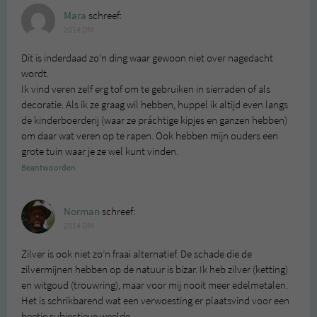
Mara
schreef:
2014 OM
Dit is inderdaad zo’n ding waar gewoon niet over nagedacht
wordt.
Ik vind veren zelf erg tof om te gebruiken in sierraden of als
decoratie. Als ik ze graag wil hebben, huppel ik altijd even langs
de kinderboerderij (waar ze práchtige kipjes en ganzen hebben)
om daar wat veren op te rapen. Ook hebben mijn ouders een
grote tuin waar je ze wel kunt vinden.
Beantwoorden
Norman
schreef:
2014 OM
Zilver is ook niet zo’n fraai alternatief. De schade die de
zilvermijnen hebben op de natuur is bizar. Ik heb zilver (ketting)
en witgoud (trouwring), maar voor mij nooit meer edelmetalen.
Het is schrikbarend wat een verwoesting er plaatsvind voor een
beetje subjectieve weelde.