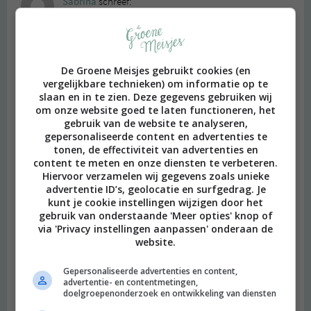
Sabrina
schreef:
2014 OM
Blij met jullie artikel. Ik heb lang staan dubben bij hele leuke
veren – oorbellen en een uiltjes ketting die ik al zo lang wilde.
De Groene Meisjes gebruikt cookies (en
Nergens te zien waar het vandaan komt en of het echte veren
vergelijkbare technieken) om informatie op te
zijn. Na het lezen van jullie artikel weet ik wat ik eigenlijk al
slaan en in te zien. Deze gegevens gebruiken wij
vermoede, niet meer kopen dus!
om onze website goed te laten functioneren, het
gebruik van de website te analyseren,
Als kleine aanmerking over waar je dan wel veren vandaan moet
gepersonaliseerde content en advertenties te
halen. Helaas is een kinderboerderij met het oog op
tonen, de effectiviteit van advertenties en
dierenwelzijn ook niet altijd een goed alternatief… Te kleine
content te meten en onze diensten te verbeteren.
Hiervoor verzamelen wij gegevens zoals unieke
hokken, te weinig toezicht en/of begrip van gedrag en vaak veel
advertentie ID’s, geolocatie en surfgedrag. Je
jonge dieren die niet allemaal op de boerderij blijven (waar ze
kunt je cookie instellingen wijzigen door het
wel heen gaan is niet altijd duidelijk of simpelweg slacht).
gebruik van onderstaande 'Meer opties' knop of
Dan toch liever de natuur of een park in voor de veren
via 'Privacy instellingen aanpassen' onderaan de
zoektocht.
website.
Beantwoorden
Gepersonaliseerde advertenties en content,
advertentie- en contentmetingen,
doelgroepenonderzoek en ontwikkeling van diensten
Leonie
schreef: