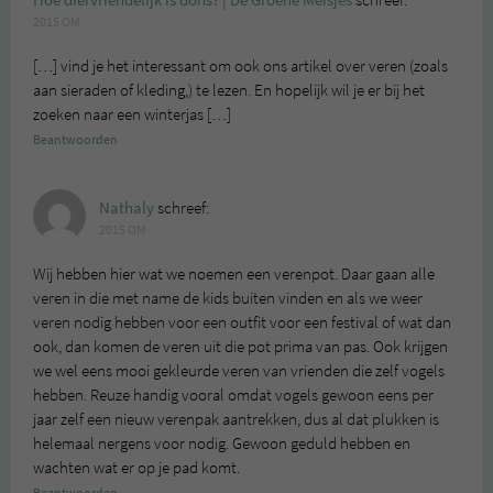
Hoe diervriendelijk is dons? | De Groene Meisjes
schreef:
2015 OM
[…] vind je het interessant om ook ons artikel over veren (zoals
aan sieraden of kleding,) te lezen. En hopelijk wil je er bij het
zoeken naar een winterjas […]
Beantwoorden
Nathaly
schreef:
2015 OM
Wij hebben hier wat we noemen een verenpot. Daar gaan alle
veren in die met name de kids buiten vinden en als we weer
veren nodig hebben voor een outfit voor een festival of wat dan
ook, dan komen de veren uit die pot prima van pas. Ook krijgen
we wel eens mooi gekleurde veren van vrienden die zelf vogels
hebben. Reuze handig vooral omdat vogels gewoon eens per
jaar zelf een nieuw verenpak aantrekken, dus al dat plukken is
helemaal nergens voor nodig. Gewoon geduld hebben en
wachten wat er op je pad komt.