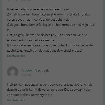
Ik let zelf altijd op veren en koop ze echt niet.
Zo heb ik wel een touwhalstersetje voor m’n dikke knol dat
veren bevat maar nee. Voor derest echt niet.
Ook geen bont, ben er fel tegen en het komt ook niet mijn huis
in!
Het is eigelijk het zelfde als het geplukte konijnen vachtje.
Alleen denkt men niet aan veertjes…
Ik hoop dat er eens een undercover video komt over levende
geplukte gevogelte en dat dat eens de wereld in gaat!
Beantwoorden
Jacqueline
schreef:
2014 OM
Heb zelf een papegaai ( groen, geel en oranje gekleurd) en als
deze in de rui is kan ik de veren oprapen. Deze bewaar ik dan
voor decoraties/ oorhangers etc.
Beantwoorden