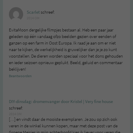
Scarlet
schreef:
2014 OM
EvitaMoon dergelijke filmpjes bestaan al. Heb een paar jaar
geleden op één vandaag ofzo beelden gezien over eenden of
ganzen op een farm in Oost Europa. Ik raad je aan om er niet
naar te kijken, de werkelijkheid is gruwelijker dan je je zo kunt
voorstellen. De dieren worden speciaal voor het dons gehouden
en ieder seizoen opnieuw geplukt. Beeld, geluid en commentaar
beklijven!
Beantwoorden
DIY-dinsdag: dromenvanger door Kristel | Very fine house
schreef:
2014 OM
[…] en vindt daar de mooiste exemplaren. Je zou op zich ook
veren in de winkel kunnen kopen, maar met deze post van de
Groene Meisjes in mijn achterhoofd kies ik liever voor veren die