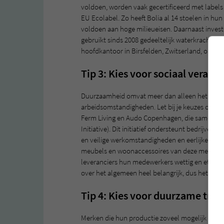
voldoen, worden vaak gecertificeerd met labels 
EU Ecolabel. Zo heeft Bolia al 14 stoelen in hu
voldoen aan hoge milieueisen. Daarnaast investe
gebruikt sinds 2008 gedeeltelijk waterkracht v
hoofdkantoor in Birsfelden, Zwitserland, op groe
Tip 3: Kies voor sociaal veran
Duurzaamheid omvat meer dan alleen het milieu;
arbeidsomstandigheden. Let bij je keuzes op me
Ferm Living en Audo Copenhagen, die samenwer
Initiative). Dit initiatief ondersteunt bedrijve
en veilige werkomstandigheden en eerlijke lone
meubels en woonaccessoires van deze merken, s
leveranciers hun medewerkers wettig en ethisch
over het algemeen heel belangrijk, dus het zou l
Tip 4: Kies voor duurzame tran
Merken die hun productie zoveel mogelijk loka