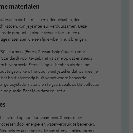
ame materialen
materialen die het milieu minder belasten, denk
h katoen, kun je je interieur verduurzamen. Deze
ens de productie minder schadelijke stoffen uit.
ige materialen die een fijne vibe in huis brengen.
et FSC-keurmerk (Forest Stewardship Council) voor
tandard) voor textiel. Het valt me op dat er steeds
em bijvoorbeeld Ferm Living: zij hebben als doel om
hout te gebruiken. Hierdoor weet je zeker dat wanneer je
 het hout afkomstig is uit verantwoord beheerde
 gerecyclede materialen te gaan, zoals de Bit-collectie
d plastic. Echt lóve deze collectie.
es
ote invloed op hun duurzaamheid. Steeds meer
ocessen door energie- en waterverbruik te beperken,
. Meubels en accessoires die aan strenge milieunormen