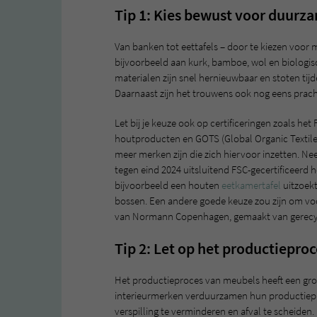
Tip 1: Kies bewust voor duurz
Van banken tot eettafels – door te kiezen voor 
bijvoorbeeld aan kurk, bamboe, wol en biologisc
materialen zijn snel hernieuwbaar en stoten tijd
Daarnaast zijn het trouwens ook nog eens pracht
Let bij je keuze ook op certificeringen zoals h
houtproducten en GOTS (Global Organic Textile S
meer merken zijn die zich hiervoor inzetten. Ne
tegen eind 2024 uitsluitend FSC-gecertificeerd 
bijvoorbeeld een houten
eetkamertafel
uitzoekt
bossen. Een andere goede keuze zou zijn om voor
van Normann Copenhagen, gemaakt van gerecycle
Tip 2: Let op het productieproc
Het productieproces van meubels heeft een gr
interieurmerken verduurzamen hun productiepr
verspilling te verminderen en afval te scheiden