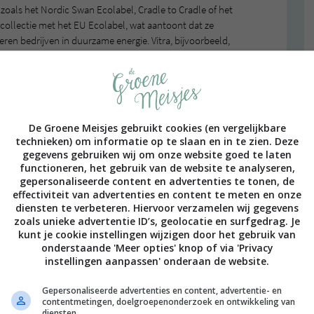
zoals het Nordic Swan Ecolabel, Cradle to Cradle of het
n collectie met het EU Ecolabel, wat aantoont dat ze
ren bedrijven in duurzame energie. Vitra, bijvoorbeeld,
oor hun stroomvoorziening, en sinds 2016 draait ook hun
ne energie. Heb jij wel eens op deze labels gelet?
twoorde producten
De Groene Meisjes gebruikt cookies (en vergelijkbare
 het gaat ook om eerlijke en sociale
technieken) om informatie op te slaan en in te zien. Deze
rken die sociale duurzaamheid waarborgen, zoals Bolia,
gegevens gebruiken wij om onze website goed te laten
ken met het Amfori BSCI (Business Social Compliance
functioneren, het gebruik van de website te analyseren,
n in het verbeteren van hun toeleveringsketens door goede
gepersonaliseerde content en advertenties te tonen, de
effectiviteit van advertenties en content te meten en onze
n wereldwijd te bevorderen. Door te kiezen voor de
diensten te verbeteren. Hiervoor verzamelen wij gegevens
teun je sociaal verantwoorde producten en weet je dat
zoals unieke advertentie ID’s, geolocatie en surfgedrag. Je
 behandelen. Dat vinden we bijvoorbeeld bij kleding
kunt je cookie instellingen wijzigen door het gebruik van
ogisch zijn om er bij meubels ook op te letten.
onderstaande 'Meer opties' knop of via 'Privacy
instellingen aanpassen' onderaan de website.
sportopties
Gepersonaliseerde advertenties en content, advertentie- en
contentmetingen, doelgroepenonderzoek en ontwikkeling van
al houden, verkorten transportafstanden en verkleinen
diensten