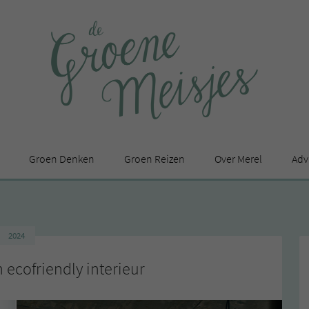
Groen Denken
Groen Reizen
Over Merel
Adv
In de media
Privacy Statement
2024
en
n ecofriendly interieur