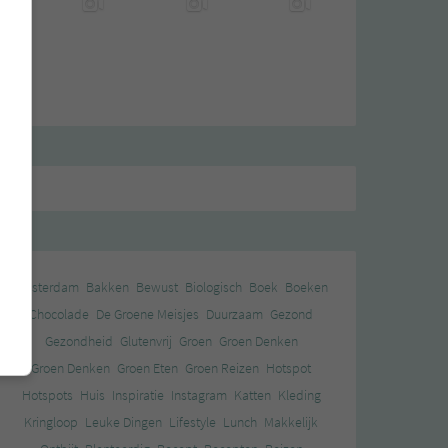
Amsterdam
Bakken
Bewust
Biologisch
Boek
Boeken
Chocolade
De Groene Meisjes
Duurzaam
Gezond
Gezondheid
Glutenvrij
Groen
Groen Denken
Groen Denken
Groen Eten
Groen Reizen
Hotspot
Hotspots
Huis
Inspiratie
Instagram
Katten
Kleding
Kringloop
Leuke Dingen
Lifestyle
Lunch
Makkelijk