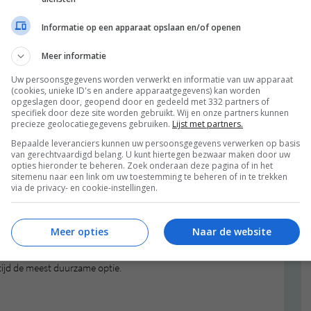
ubels zijn een duurzame keuze, omdat ze minder ruimte
ficiënter transport en minder verpakkingsmateriaal. Zo
Informatie op een apparaat opslaan en/of openen
ng ontworpen om volledig gedemonteerd te worden
l vermindert. Daarnaast maakt het Maersk ECO Delivery
Meer informatie
n meubels met minder CO₂-uitstoot te vervoeren door
Uw persoonsgegevens worden verwerkt en informatie van uw apparaat
neutrale oplossingen.
(cookies, unieke ID's en andere apparaatgegevens) kan worden
opgeslagen door, geopend door en gedeeld met 332 partners of
iteit
specifiek door deze site worden gebruikt. Wij en onze partners kunnen
precieze geolocatiegegevens gebruiken.
Lijst met partners.
Bepaalde leveranciers kunnen uw persoonsgegevens verwerken op basis
aardige meubels die lang meegaan en daardoor minder
van gerechtvaardigd belang. U kunt hiertegen bezwaar maken door uw
rmen zoals EN- en BIFMA/ANSI-certificeringen
opties hieronder te beheren. Zoek onderaan deze pagina of in het
rm-stoelen van Normann Copenhagen zijn hier een goed
sitemenu naar een link om uw toestemming te beheren of in te trekken
via de privacy- en cookie-instellingen.
kken ondergaan uitgebreide tests, zoals het toepassen
er 100 kg druk op de zitting. Naast duurzaamheid
stoffen getest volgens BIFMA/ANSI-normen, wat
Meer opties
Naar de website
 te kiezen voor kwaliteitsproducten die voldoen aan
tie en verminder je onnodige verspilling. Laten we
tijd de meest duurzame optie.
n