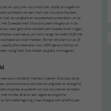
cyclen en upcyclen van producten, zodat ze na gebruik
 goed voorbeeld van een merk dat circulaire meubels
en met vervangbare en repareerbare onderdelen, en ze
e. Het Zweedse merk Vitra stimuleert hergebruik in de
Stores, waar gebruikte meubels een tweede leven krijgen.
splan waarmee je, als klant, langer tevreden blijft met
voorbeeld zó willen hebben. Binnen dit plan kun je vijf
n, waarbij alle materialen voor 100% gerecycled zijn en
meer nodig hebt. Ook bieden ze gratis montage en
eld
een eco-vriendelijk interieur creëren. Elke stap die je
 naar verantwoorde producten te vergroten en draagt bij
ndien inspireer je anderen om ook duurzamer te kiezen,
met minder afval en een lagere ecologische
 en fijne leefomgeving, maar draag je ook actief bij aan