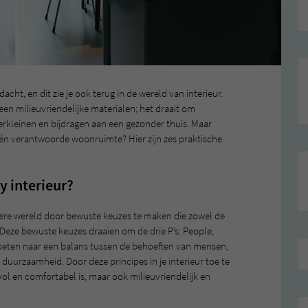
cht, en dit zie je ook terug in de wereld van interieur.
een milieuvriendelijke materialen; het draait om
erkleinen en bijdragen aan een gezonder thuis. Maar
le én verantwoorde woonruimte? Hier zijn zes praktische
y interieur?
etere wereld door bewuste keuzes te maken die zowel de
 Deze bewuste keuzes draaien om de drie P’s: People,
moeten naar een balans tussen de behoeften van mensen,
uurzaamheid. Door deze principes in je interieur toe te
lvol en comfortabel is, maar ook milieuvriendelijk en