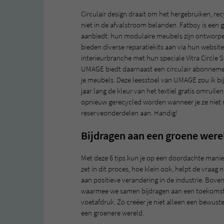
Circulair design draait om het hergebruiken, re
niet in de afvalstroom belanden. Fatboy is een
aanbiedt: hun modulaire meubels zijn ontworp
bieden diverse reparatiekits aan via hun websit
interieurbranche met hun speciale Vitra Circle 
UMAGE biedt daarnaast een circulair abonnement
je meubels. Deze leesstoel van UMAGE zou ik bij
jaar lang de kleur van het textiel gratis omruile
opnieuw gerecycled worden wanneer je ze niet 
reserveonderdelen aan. Handig!
Bijdragen aan een groene wer
Met deze 6 tips kun je op een doordachte manier 
zet in dit proces, hoe klein ook, helpt de vraag
aan positieve verandering in de industrie. Bove
waarmee we samen bijdragen aan een toekomst 
voetafdruk. Zo creëer je niet alleen een bewuste
een groenere wereld.