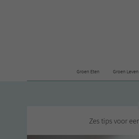
Groen Eten
Groen Leven
Receptenindex
Stijl
Producten
Huis
Leuke ding
Zes tips voor ee