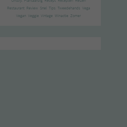
Ontbijt
Plantaardig
Recept
Recepten
Reizen
Restaurant
Review
Snel
Tips
Tweedehands
Vega
Vegan
Veggie
Vintage
Winactie
Zomer