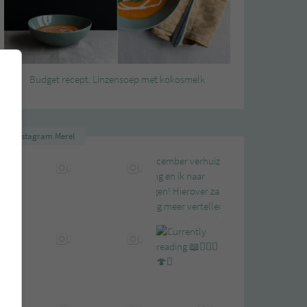
Budget recept: Linzensoep met kokosmelk
Instagram Merel