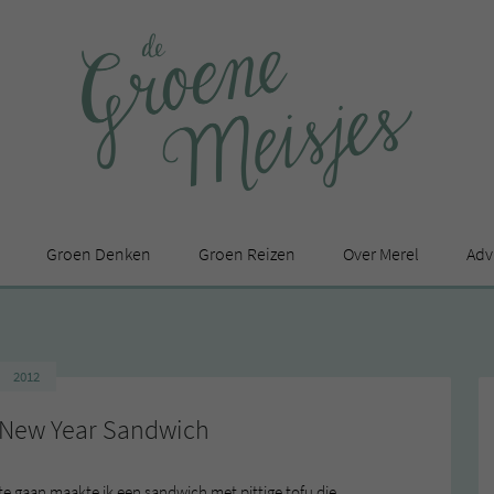
Groen Denken
Groen Reizen
Over Merel
Adv
In de media
Privacy Statement
2012
en
 New Year Sandwich
te gaan maakte ik een sandwich met pittige tofu die