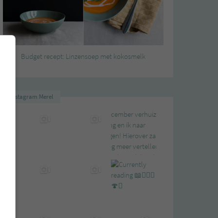
Budget recept: Linzensoep met kokosmelk
Instagram Merel