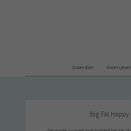
Groen Eten
Groen Leven
Receptenindex
Stijl
Producten
Huis
Leuke ding
Big Fat Happy
Om zonder vuurwerk toch knallend het jaar uit 