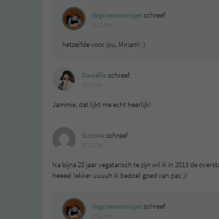
degroenemeisjes
schreef:
2012 OM
hetzelfde voor jou, Miriam! :)
Daniëlle
schreef:
2012 OM
Jammie, dat lijkt me echt heerlijk!
Simone
schreef:
2012 OM
Na bijna 20 jaar vegatarisch te zijn wil ik in 2013 de ov
heeeel lekker uuuuh ik bedoel goed van pas ;)!
degroenemeisjes
schreef:
2012 OM