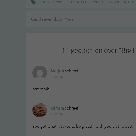
,
,
|
,
,
BROODJES
GROEN ETEN
RECEPT
BROODJE
HUMMUS
RECEPT
Geschreven door:
Merel
14 gedachten over “
Big 
Marjan
schreef:
2012 OM
mmmmh
Miriam
schreef:
2012 OM
You got what it takes to be great! I wish you all the best i