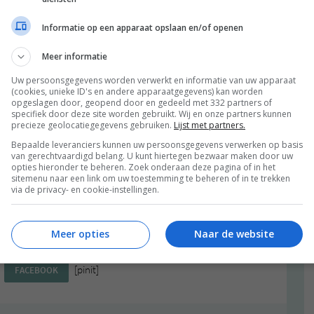
je ciabatta en doe hier de sla, komkommer, courgette
Informatie op een apparaat opslaan en/of openen
Meer informatie
Uw persoonsgegevens worden verwerkt en informatie van uw apparaat
(cookies, unieke ID's en andere apparaatgegevens) kan worden
opgeslagen door, geopend door en gedeeld met 332 partners of
specifiek door deze site worden gebruikt. Wij en onze partners kunnen
precieze geolocatiegegevens gebruiken.
Lijst met partners.
Bepaalde leveranciers kunnen uw persoonsgegevens verwerken op basis
van gerechtvaardigd belang. U kunt hiertegen bezwaar maken door uw
opties hieronder te beheren. Zoek onderaan deze pagina of in het
sitemenu naar een link om uw toestemming te beheren of in te trekken
via de privacy- en cookie-instellingen.
Meer opties
Naar de website
deze post op:
[pinit]
FACEBOOK