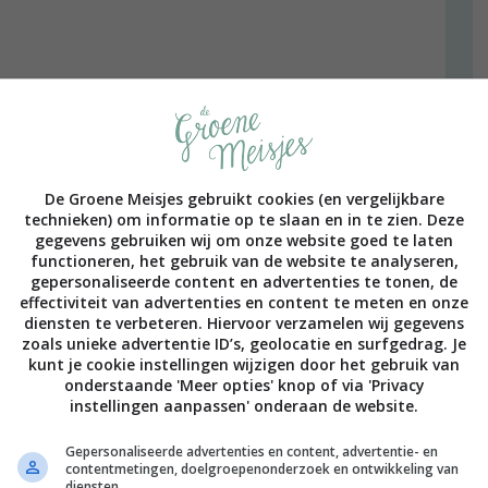
De Groene Meisjes gebruikt cookies (en vergelijkbare
technieken) om informatie op te slaan en in te zien. Deze
gegevens gebruiken wij om onze website goed te laten
wikkelen in keukenpapier en daar paar zware boeken op te
functioneren, het gebruik van de website te analyseren,
gepersonaliseerde content en advertenties te tonen, de
otle/cayenne, knoflook, peper en zout in een kommetje
effectiviteit van advertenties en content te meten en onze
 in ongeveer 8 plakken en leg ze in het bord. Laat de
diensten te verbeteren. Hiervoor verzamelen wij gegevens
zoals unieke advertentie ID’s, geolocatie en surfgedrag. Je
kunt je cookie instellingen wijzigen door het gebruik van
onderstaande 'Meer opties' knop of via 'Privacy
ette. Als de courgette klaar is haal je ze uit de pan en
instellingen aanpassen' onderaan de website.
k vervolgens de tofuplakken. (Als je een tofuplak in de
 hem om te draaien. Hierdoor kan de maple syrup
Gepersonaliseerde advertenties en content, advertentie- en
.)
contentmetingen, doelgroepenonderzoek en ontwikkeling van
broodje te vullen.
diensten