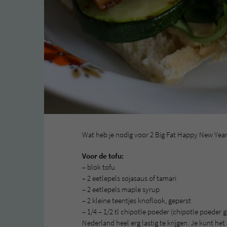
Wat heb je nodig voor 2 Big Fat Happy New Yea
Voor de tofu:
– blok tofu
– 2 eetlepels sojasaus of tamari
– 2 eetlepels maple syrup
– 2 kleine teentjes knoflook, geperst
– 1/4 – 1/2 tl chipotle poeder (chipotle poeder ge
Nederland heel erg lastig te krijgen. Je kunt h