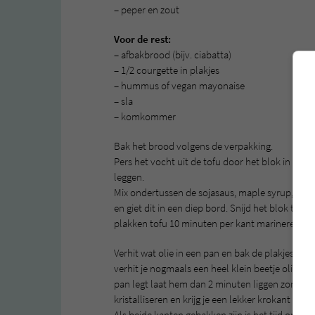
– peper en zout
Voor de rest:
– afbakbrood (bijv. ciabatta)
– 1/2 courgette in plakjes
– hummus of vegan mayonaise
– sla
– komkommer
Bak het brood volgens de verpakking.
Pers het vocht uit de tofu door het blok in te 
leggen.
Mix ondertussen de sojasaus, maple syrup, chip
en giet dit in een diep bord. Snijd het blok tofu
plakken tofu 10 minuten per kant marineren.
Verhit wat olie in een pan en bak de plakjes courg
verhit je nogmaals een heel klein beetje olie. Ba
pan legt laat hem dan 2 minuten liggen zonder
kristalliseren en krijg je een lekker krokant laagje
Als beide kanten gebakken zijn is het tijd om je 