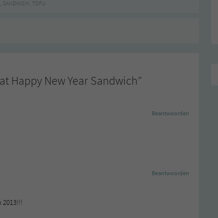
,
,
SANDWICH
TOFU
Fat Happy New Year Sandwich
”
Beantwoorden
Beantwoorden
n 2013!!!