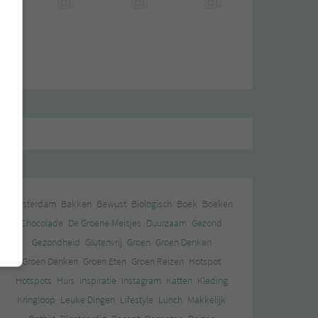
Amsterdam
Bakken
Bewust
Biologisch
Boek
Boeken
Chocolade
De Groene Meisjes
Duurzaam
Gezond
Gezondheid
Glutenvrij
Groen
Groen Denken
Groen Denken
Groen Eten
Groen Reizen
Hotspot
Hotspots
Huis
Inspiratie
Instagram
Katten
Kleding
Kringloop
Leuke Dingen
Lifestyle
Lunch
Makkelijk