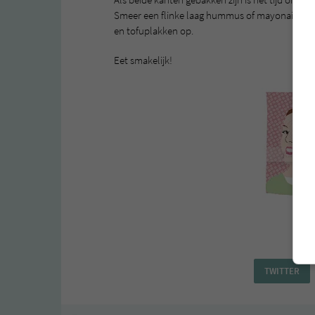
Smeer een flinke laag hummus of mayonaise op 
en tofuplakken op.
Eet smakelijk!
Deel 
TWITTER