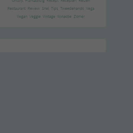
Ontbijt
Plantaardig
Recept
Recepten
Reizen
Restaurant
Review
Snel
Tips
Tweedehands
Vega
Vegan
Veggie
Vintage
Winactie
Zomer