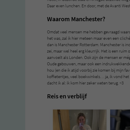
Daar even lunchen. En door, met de Avanti West
Waarom Manchester?
Omdat veel mensen me hebben gevraagd waarom
het was, zal ik hier meteen maar even een clich
dan is Manchester Rotterdam. Manchester is indust
zei, maar wel heel erg kleurrijk. Het is een rui
aanvoelt als Londen. Ook zijn de mensen er méga 
Oude gebouwen, maar ook een indrukwekkende s
hou (en die ik atijd voorbij zie komen bij mijn fav
koffietentjes, veel boekwinkels… ja, ik vond het
dacht ik al: ik kom hier zeker weten terug. <3
Reis en verblijf