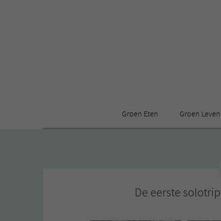
Groen Eten
Groen Leven
Receptenindex
Stijl
Producten
Huis
Leuke ding
De eerste solotri