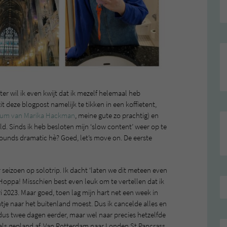
er wil ik even kwijt dat ik mezelf helemaal heb
 zit deze blogpost namelijk te tikken in een koffietent,
bum van Marika Hackman
, meine gute zo prachtig) en
oeld. Sinds ik heb besloten mijn ‘slow content’ weer op te
 Sounds dramatic hè? Goed, let’s move on. De eerste
der seizoen op solotrip. Ik dacht ‘laten we dit meteen even
 Hoppa! Misschien best even leuk om te vertellen dat ik
ri 2023. Maar goed, toen lag mijn hart net een week in
entje naar het buitenland moest. Dus ik cancelde alles en
ik dus twee dagen eerder, maar wel naar precies hetzelfde
g als gepland af. Van Rotterdam naar Londen St Pancrass.