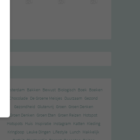
Amsterdam
Bakken
Bewust
Biologisch
Boek
Boeken
Chocolade
De Groene Meisjes
Duurzaam
Gezond
Gezondheid
Glutenvrij
Groen
Groen Denken
Groen Denken
Groen Eten
Groen Reizen
Hotspot
Hotspots
Huis
Inspiratie
Instagram
Katten
Kleding
Kringloop
Leuke Dingen
Lifestyle
Lunch
Makkelijk