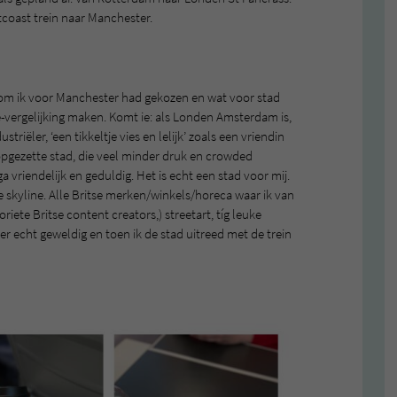
coast trein naar Manchester.
 ik voor Manchester had gekozen en wat voor stad
é-vergelijking maken. Komt ie: als Londen Amsterdam is,
riëler, ‘een tikkeltje vies en lelijk’ zoals een vriendin
m opgezette stad, die veel minder druk en crowded
vriendelijk en geduldig. Het is echt een stad voor mij.
kyline. Alle Britse merken/winkels/horeca waar ik van
oriete Britse content creators,) streetart, tíg leuke
 er echt geweldig en toen ik de stad uitreed met de trein