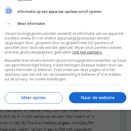
Informatie op een apparaat opslaan en/of openen
Meer informatie
hester te komen. Dat komt doordat je moet overstappen
Uw persoonsgegevens worden verwerkt en informatie van uw apparaat
(cookies, unieke ID's en andere apparaatgegevens) kan worden
af St Pancrass,) en je hebt natuurlijk ook altijd
opgeslagen door, geopend door en gedeeld met 332 partners of
nd het altijd wel lekker, zo’n treindag. Een beetje
specifiek door deze site worden gebruikt. Wij en onze partners kunnen
odcast luister. Ik neem altijd een boek mee, mijn
precieze geolocatiegegevens gebruiken.
Lijst met partners.
es erop, een notitieboek en natuurlijk: goede snacks.
Bepaalde leveranciers kunnen uw persoonsgegevens verwerken op basis
nen zijn, maar ik had zin om in Londen even een break
van gerechtvaardigd belang. U kunt hiertegen bezwaar maken door uw
opties hieronder te beheren. Zoek onderaan deze pagina of in het
verder reisde. Dat heb ik op de terugweg ook gedaan,
sitemenu naar een link om uw toestemming te beheren of in te trekken
beide Nederlandse tijd) onderweg ben geweest. Maar ik
via de privacy- en cookie-instellingen.
 ligt méga centraal, bij de Gay Village, China Town en het
Meer opties
Naar de website
k zeker een fijn hotel. Grappig genoeg was de lobby en
, maar goed, er was een bad, dus ik ga nergens over
 chill als ik in mijn eentje op reis ben. Dan hoef ik er ‘s
n zin in heb. Bij The Alan hebben ze geen ontbijtbuffet
d heel sjiek voelen. (al kan ik een buffet ook waarderen