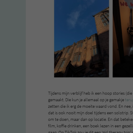
Tijdens mijn verblijf heb ik een hoop stories (di
gemaakt. Die kun je allemaal op je gemakje
teru
zetten die ik erg de moeite waard vond. En nee, 
dat is ook nooit mijn doel tijdens een solotrip. S
om te doen, maar dan op locatie. En dat beteken
film, koffie drinken, een boek lezen in een gezel
gaan. Op TikTok zou je dit een ‘girl therapy tri