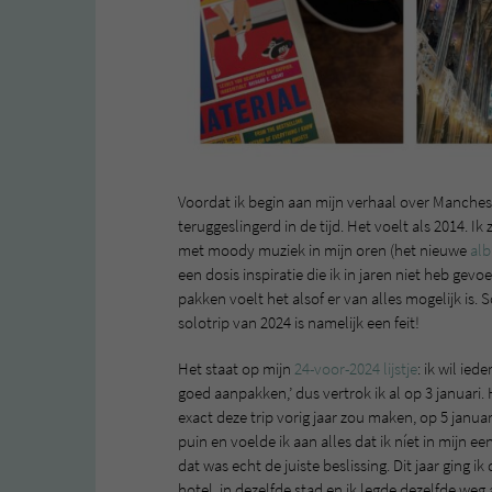
Voordat ik begin aan mijn verhaal over Manchest
teruggeslingerd in de tijd. Het voelt als 2014. Ik
met moody muziek in mijn oren (het nieuwe
al
een dosis inspiratie die ik in jaren niet heb gev
pakken voelt het alsof er van alles mogelijk is.
solotrip van 2024 is namelijk een feit!
Het staat op mijn
24-voor-2024 lijstje
: ik wil ie
goed aanpakken,’ dus vertrok ik al op 3 januari.
exact deze trip vorig jaar zou maken, op 5 janua
puin en voelde ik aan alles dat ik níet in mijn e
dat was echt de juiste beslissing. Dit jaar ging 
hotel, in dezelfde stad en ik legde dezelfde we