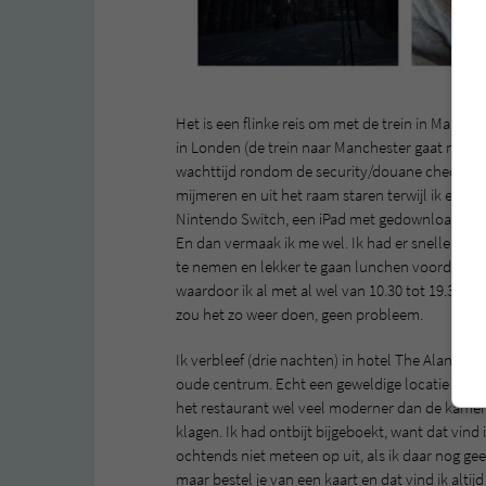
Het is een flinke reis om met de trein in Manc
in Londen (de trein naar Manchester gaat niet van
wachttijd rondom de security/douane check. Ik vi
mijmeren en uit het raam staren terwijl ik een p
Nintendo Switch, een iPad met gedownloade seri
En dan vermaak ik me wel. Ik had er sneller kun
te nemen en lekker te gaan lunchen voordat ik 
waardoor ik al met al wel van 10.30 tot 19.30 (
zou het zo weer doen, geen probleem.
Ik verbleef (drie nachten) in hotel The Alan. Dat
oude centrum. Echt een geweldige locatie en oo
het restaurant wel veel moderner dan de kamers
klagen. Ik had ontbijt bijgeboekt, want dat vind ik
ochtends niet meteen op uit, als ik daar nog gee
maar bestel je van een kaart en dat vind ik altij