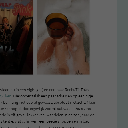
e staan nu in een highlight) en een paar Reels/TikToks
gkijken
. Hieronder zal ik een paar adressen op een rijtje
ik ben láng niet overal geweest, absoluut niet zelfs. Maar
terker nog: ik doe eigenlijk vooral dat wat ik thuis vind
de in dit geval: lekker veel wandelen in de zon, naar de
lig tentje, wat schrijven, een beetje shoppen en in bad
p’ noemen, maar goed, dat is dan weer zo onnodig