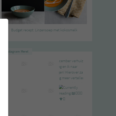
Budget recept: Linzensoep met kokosmelk
Instagram Merel