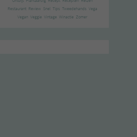
Ontbijt
Plantaardig
Recept
Recepten
Reizen
Restaurant
Review
Snel
Tips
Tweedehands
Vega
Vegan
Veggie
Vintage
Winactie
Zomer