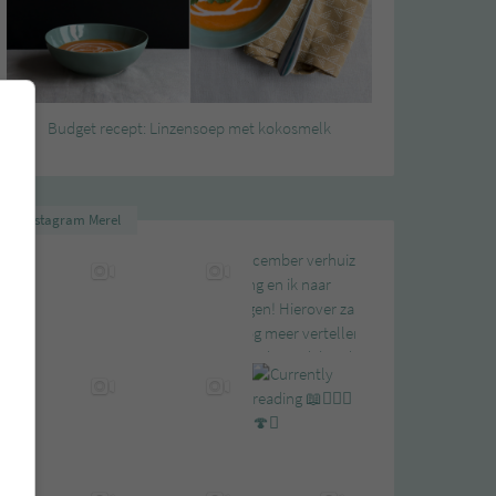
Budget recept: Linzensoep met kokosmelk
Instagram Merel