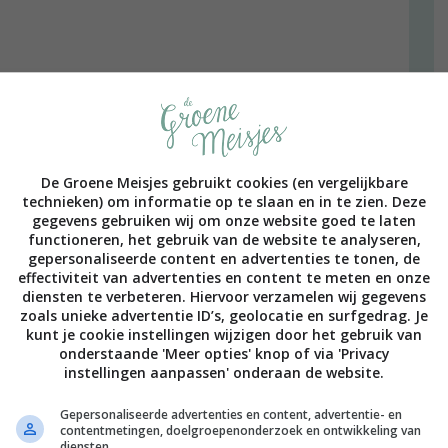
De Groene Meisjes gebruikt cookies (en vergelijkbare
 om een pasta te vormen
technieken) om informatie op te slaan en in te zien. Deze
gegevens gebruiken wij om onze website goed te laten
functioneren, het gebruik van de website te analyseren,
gepersonaliseerde content en advertenties te tonen, de
effectiviteit van advertenties en content te meten en onze
diensten te verbeteren. Hiervoor verzamelen wij gegevens
zoals unieke advertentie ID’s, geolocatie en surfgedrag. Je
kunt je cookie instellingen wijzigen door het gebruik van
onderstaande 'Meer opties' knop of via 'Privacy
enmachine: maal het tot meel
instellingen aanpassen' onderaan de website.
kenmachine: het moet op havermout lijken
Gepersonaliseerde advertenties en content, advertentie- en
contentmetingen, doelgroepenonderzoek en ontwikkeling van
diensten