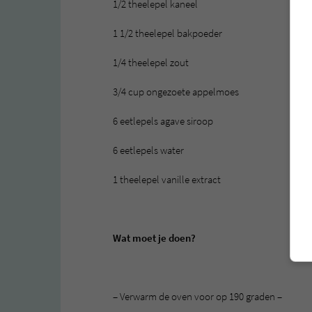
1/2 theelepel kaneel
1 1/2 theelepel bakpoeder
1/4 theelepel zout
3/4 cup ongezoete appelmoes
6 eetlepels agave siroop
6 eetlepels water
1 theelepel vanille extract
Wat moet je doen?
– Verwarm de oven voor op 190 graden –