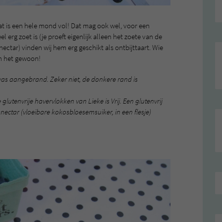
dat is een hele mond vol! Dat mag ook wel, voor een
el erg zoet is (je proeft eigenlijk alleen het zoete van de
ctar) vinden wij hem erg geschikt als ontbijttaart. Wie
en het gewoon!
was aangebrand. Zeker niet, de donkere rand is
lutenvrije havervlokken van Lieke is Vrij. Een glutenvrij
snectar (vloeibare kokosbloesemsuiker, in een flesje)