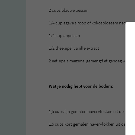
2 cups blauwe bessen
1/4 cup agave siroop of kokosbloesem nectar
1/4 cup appelsap
1/2 theelepel vanille extract
2 eetlepels maïzena, gemengd et genoeg water
Wat je nodig hebt voor de bodem:
1,5 cups fijn gemalen havervlokken uit de keuk
1,5 cups kort gemalen havervlokken uit de keu