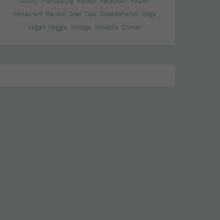
Ontbijt
Plantaardig
Recept
Recepten
Reizen
Restaurant
Review
Snel
Tips
Tweedehands
Vega
Vegan
Veggie
Vintage
Winactie
Zomer