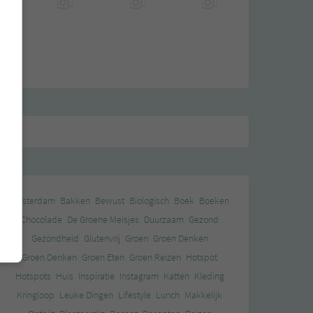
Amsterdam
Bakken
Bewust
Biologisch
Boek
Boeken
Chocolade
De Groene Meisjes
Duurzaam
Gezond
Gezondheid
Glutenvrij
Groen
Groen Denken
Groen Denken
Groen Eten
Groen Reizen
Hotspot
Hotspots
Huis
Inspiratie
Instagram
Katten
Kleding
Kringloop
Leuke Dingen
Lifestyle
Lunch
Makkelijk