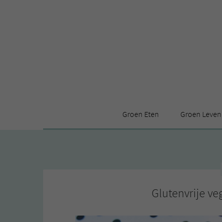
Groen Eten
Groen Leven
Receptenindex
Stijl
Producten
Huis
Leuke ding
Glutenvrije ve