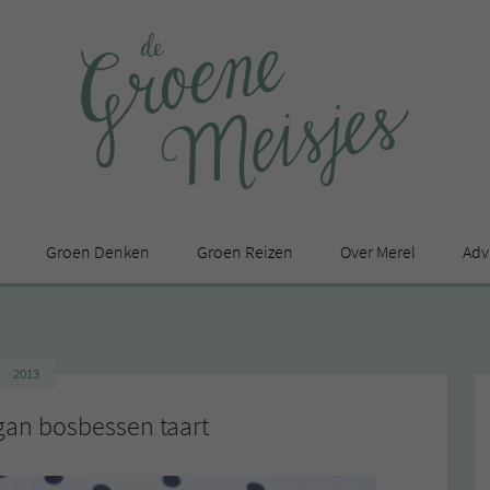
Groen Denken
Groen Reizen
Over Merel
Adv
In de media
Privacy Statement
2013
en
gan bosbessen taart