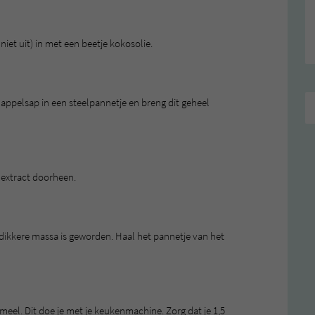
niet uit) in met een beetje kokosolie.
appelsap in een steelpannetje en breng dit geheel
e extract doorheen.
 dikkere massa is geworden. Haal het pannetje van het
 meel. Dit doe je met je keukenmachine. Zorg dat je 1,5