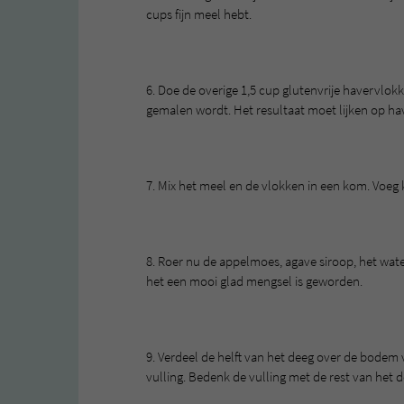
cups fijn meel hebt.
6. Doe de overige 1,5 cup glutenvrije havervlok
gemalen wordt. Het resultaat moet lijken op h
7. Mix het meel en de vlokken in een kom. Voeg 
8. Roer nu de appelmoes, agave siroop, het wate
het een mooi glad mengsel is geworden.
9. Verdeel de helft van het deeg over de bode
vulling. Bedenk de vulling met de rest van het d