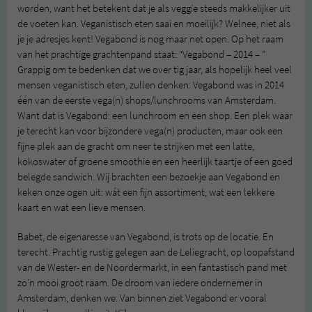
worden, want het betekent dat je als veggie steeds makkelijker uit
de voeten kan. Veganistisch eten saai en moeilijk? Welnee, niet als
je je adresjes kent! Vegabond is nog maar net open. Op het raam
van het prachtige grachtenpand staat: “Vegabond – 2014 – ”
Grappig om te bedenken dat we over tig jaar, als hopelijk heel veel
mensen veganistisch eten, zullen denken: Vegabond was in 2014
één van de eerste vega(n) shops/lunchrooms van Amsterdam.
Want dat is Vegabond: een lunchroom en een shop. Een plek waar
je terecht kan voor bijzondere vega(n) producten, maar ook een
fijne plek aan de gracht om neer te strijken met een latte,
kokoswater of groene smoothie en een heerlijk taartje of een goed
belegde sandwich. Wij brachten een bezoekje aan Vegabond en
keken onze ogen uit: wát een fijn assortiment, wat een lekkere
kaart en wat een lieve mensen.
Babet, de eigenaresse van Vegabond, is trots op de locatie. En
terecht. Prachtig rustig gelegen aan de Leliegracht, op loopafstand
van de Wester- en de Noordermarkt, in een fantastisch pand met
zo’n mooi groot raam. De droom van iedere ondernemer in
Amsterdam, denken we. Van binnen ziet Vegabond er vooral