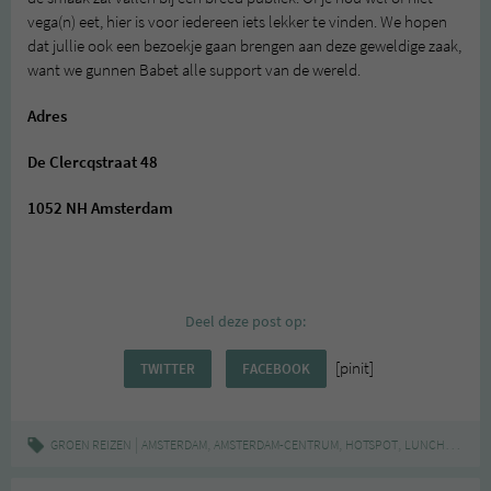
vega(n) eet, hier is voor iedereen iets lekker te vinden. We hopen
dat jullie ook een bezoekje gaan brengen aan deze geweldige zaak,
want we gunnen Babet alle support van de wereld.
Adres
De Clercqstraat 48
1052 NH Amsterdam
Deel deze post op:
[pinit]
TWITTER
FACEBOOK
|
,
,
,
,
GROEN REIZEN
AMSTERDAM
AMSTERDAM-CENTRUM
HOTSPOT
LUNCHROOM