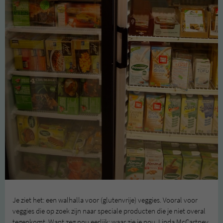
Je ziet het: een walhalla voor (glutenvrije) veggies. Vooral voor
veggies die op zoek zijn naar speciale producten die je niet overal
tegenkomt. Want zeg nou eerlijk: waar zie je nou Linda McCartney