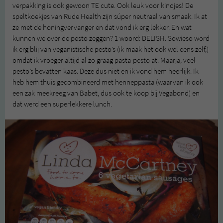
verpakking is ook gewoon TE cute. Ook leuk voor kindjes! De
speltkoekjes van Rude Health zijn súper neutraal van smaak. Ik at
ze met de honingvervanger en dat vond ik erg lekker. En wat
kunnen we over de pesto zeggen? 1 woord: DELISH. Sowieso word
ik erg blij van veganistische pesto’s (ik maak het ook wel eens zelf,)
omdat ik vroeger altijd al zo graag pasta-pesto at. Maarja, veel
pesto’s bevatten kaas. Deze dus niet en ik vond hem heerlijk. Ik
heb hem thuis gecombineerd met henneppasta (waarvan ik ook
een zak meekreeg van Babet, dus ook te koop bij Vegabond) en
dat werd een superlekkere lunch.