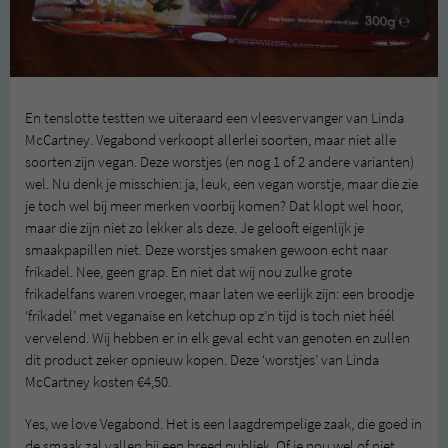
En tenslotte testten we uiteraard een vleesvervanger van Linda
McCartney. Vegabond verkoopt allerlei soorten, maar niet alle
soorten zijn vegan. Deze worstjes (en nog 1 of 2 andere varianten)
wel. Nu denk je misschien: ja, leuk, een vegan worstje, maar die zie
je toch wel bij meer merken voorbij komen? Dat klopt wel hoor,
maar die zijn niet zo lekker als deze. Je gelooft eigenlijk je
smaakpapillen niet. Deze worstjes smaken gewoon echt naar
frikadel. Nee, geen grap. En niet dat wij nou zulke grote
frikadelfans waren vroeger, maar laten we eerlijk zijn: een broodje
‘frikadel’ met veganaise en ketchup op z’n tijd is toch niet héél
vervelend. Wij hebben er in elk geval echt van genoten en zullen
dit product zeker opnieuw kopen. Deze ‘worstjes’ van Linda
McCartney kosten €4,50.
Yes, we love Vegabond. Het is een laagdrempelige zaak, die goed in
de smaak zal vallen bij een breed publiek. Of je nou wel of niet