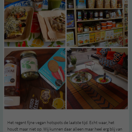
Het regent fijne vegan hotspots de laatste tijd. Echt waar, het
houdt maar niet op. Wij kunnen daar alleen maar heel erg blij van