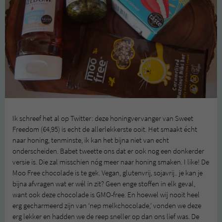
Ik schreef het al op Twitter: deze honingvervanger van Sweet
Freedom (€4,95) is echt de allerlekkerste ooit. Het smaakt écht
naar honing, tenminste, ik kan het bijna niet van echt
onderscheiden. Babet tweette ons dat er ook nog een donkerder
versie is. Die zal misschien nóg meer naar honing smaken. I like! De
Moo Free chocolade is te gek. Vegan, glutenvrij, sojavrij.. je kan je
bijna afvragen wat er wél in zit? Geen enge stoffen in elk geval,
want ook deze chocolade is GMO-free. En hoewel wij nooit heel
erg gecharmeerd zijn van ‘nep melkchocolade,’ vonden we deze
erg lekker en hadden we de reep sneller op dan ons lief was. De