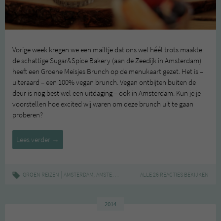
Vorige week kregen we een mailtje dat ons wel héél trots maakte:
de schattige Sugar&Spice Bakery (aan de Zeedijk in Amsterdam)
heeft een Groene Meisjes Brunch op de menukaart gezet. Het is –
uiteraard – een 100% vegan brunch. Vegan ontbijten buiten de
deur is nog best wel een uitdaging – ook in Amsterdam. Kun je je
voorstellen hoe excited wij waren om deze brunch uit te gaan
proberen?
Hotspot:
Lees verder
→
vegan
brunch
bij
|
,
,
,
GROEN REIZEN
AMSTERDAM
AMSTERDAM-CENTRUM
ALLE 26 REACTIES BEKIJKEN
BRUNCH
DE GROENE MEI
Sugar&Spice
2014