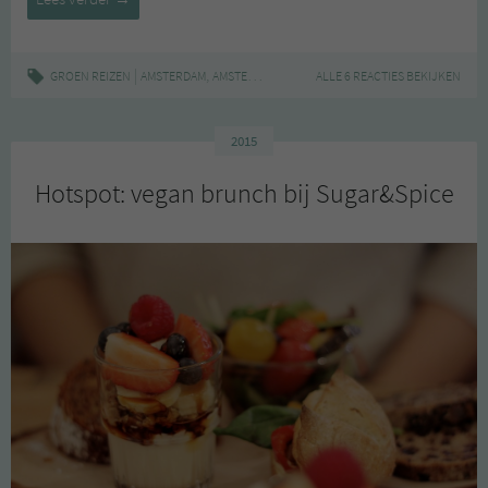
Coffee
&
Design
|
,
,
,
GROEN REIZEN
AMSTERDAM
AMSTERDAM-CENTRUM
ALLE 6 REACTIES BEKIJKEN
CONCEPSTORE
HOTSPOT
2015
Hotspot: vegan brunch bij Sugar&Spice