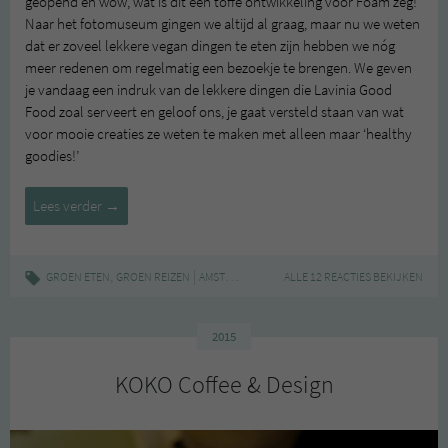
geopend en wow, wat is dit een toffe ontwikkeling voor Foam zeg!
Naar het fotomuseum gingen we altijd al graag, maar nu we weten
dat er zoveel lekkere vegan dingen te eten zijn hebben we nóg
meer redenen om regelmatig een bezoekje te brengen. We geven
je vandaag een indruk van de lekkere dingen die Lavinia Good
Food zoal serveert en geloof ons, je gaat versteld staan van wat
voor mooie creaties ze weten te maken met alleen maar ‘healthy
goodies!’
Lavinia
Lees verder
→
Good
Food
,
|
,
,
,
GROEN ETEN
GROEN REIZEN
AMSTERDAM
AMSTERDAM-CENTRUM
ALLE 12 REACTIES BEKIJKEN
GEZOND
HO
2015
KOKO Coffee & Design