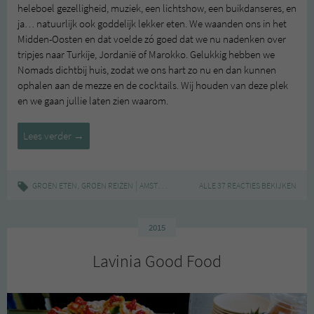
heleboel gezelligheid, muziek, een lichtshow, een buikdanseres, en
ja… natuurlijk ook goddelijk lekker eten. We waanden ons in het
Midden-Oosten en dat voelde zó goed dat we nu nadenken over
tripjes naar Turkije, Jordanië of Marokko. Gelukkig hebben we
Nomads dichtbij huis, zodat we ons hart zo nu en dan kunnen
ophalen aan de mezze en de cocktails. Wij houden van deze plek
en we gaan jullie laten zien waarom.
Nomads
Lees verder
→
–
let
op:
,
|
,
,
,
GROEN ETEN
GROEN REIZEN
AMSTERDAM
AMSTERDAM-CENTRUM
ALLE 37 REACTIES BEKIJKEN
HOTSPOT
N
gesloten!
2015
Lavinia Good Food