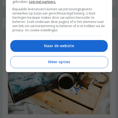
gebruiken.
Lijst met partners.
Bepaalde leveranciers kunnen uw persoonsgegevens
verwerken op basis van gerechtvaardigd belang. U kunt
hiertegen bezwaar maken door uw opties hieronder te
beheren. Zoek onderaan deze pagina of in het sitemenu naar
een link om uw toestemming te beheren of in te trekken via de
privacy- en cookie-instellingen.
Favoriet
Naar de website
Meer opties