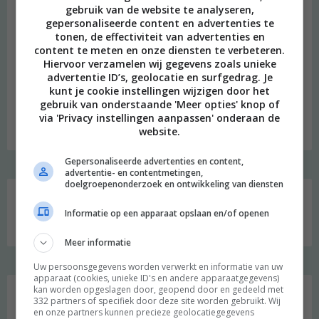
gebruik van de website te analyseren,
gepersonaliseerde content en advertenties te
tonen, de effectiviteit van advertenties en
content te meten en onze diensten te verbeteren.
Hiervoor verzamelen wij gegevens zoals unieke
beeld: Ari Versluis
advertentie ID’s, geolocatie en surfgedrag. Je
kunt je cookie instellingen wijzigen door het
Hi, ik ben Merel! Ik neem je graag mee in mijn persoonlijke
gebruik van onderstaande 'Meer opties' knop of
onderzoek naar een duurzame en meer bewuste leefstijl.
via 'Privacy instellingen aanpassen' onderaan de
Welkom op mijn blog!
website.
Gepersonaliseerde advertenties en content,
advertentie- en contentmetingen,
Social media
doelgroepenonderzoek en ontwikkeling van diensten
Informatie op een apparaat opslaan en/of openen
Meer informatie
Uw persoonsgegevens worden verwerkt en informatie van uw
apparaat (cookies, unieke ID's en andere apparaatgegevens)
kan worden opgeslagen door, geopend door en gedeeld met
Zoeken
332 partners of specifiek door deze site worden gebruikt. Wij
en onze partners kunnen precieze geolocatiegegevens
naar: