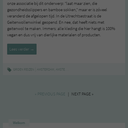
onze associatie bij dit onderwerp: “laat maar zien, die
gezondheidsslippers en bamboe sokken,” maar er is zóveel
veranderd de afgelopen tijd. In de Utrechtsestraat is de
Geitenwollenwinkel geopend. En nee, dat heeft niets met
geitenwol te maken. Immers: alle kleding die hier hangt is 100%
vegan en dus vrij van dierlijke materialen of producten.
Hotspot:
Lees verder
→
Geitenwollenwinkel
(Amsterdam
Centrum)
|
,
,
,
,
GROEN REIZEN
AMSTERDAM
AMSTERDAM-CENTRUM
ECO
FAIRTRADE
GEITENW
« PREVIOUS PAGE
| NEXT PAGE »
Welkom