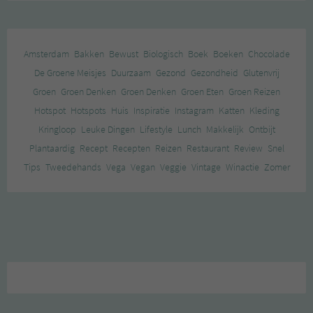
Amsterdam
Bakken
Bewust
Biologisch
Boek
Boeken
Chocolade
De Groene Meisjes
Duurzaam
Gezond
Gezondheid
Glutenvrij
Groen
Groen Denken
Groen Denken
Groen Eten
Groen Reizen
Hotspot
Hotspots
Huis
Inspiratie
Instagram
Katten
Kleding
Kringloop
Leuke Dingen
Lifestyle
Lunch
Makkelijk
Ontbijt
Plantaardig
Recept
Recepten
Reizen
Restaurant
Review
Snel
Tips
Tweedehands
Vega
Vegan
Veggie
Vintage
Winactie
Zomer