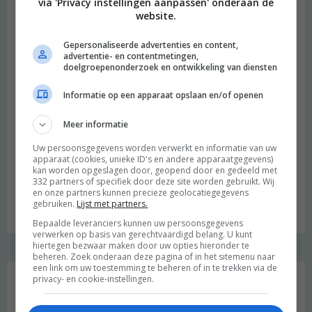
via 'Privacy instellingen aanpassen' onderaan de
website.
Gepersonaliseerde advertenties en content,
advertentie- en contentmetingen,
doelgroepenonderzoek en ontwikkeling van diensten
Informatie op een apparaat opslaan en/of openen
Meer informatie
Uw persoonsgegevens worden verwerkt en informatie van uw
beeld: Ari Versluis
apparaat (cookies, unieke ID's en andere apparaatgegevens)
kan worden opgeslagen door, geopend door en gedeeld met
Hi, ik ben Merel! Ik neem je graag mee in mijn persoonlijke
332 partners of specifiek door deze site worden gebruikt. Wij
en onze partners kunnen precieze geolocatiegegevens
onderzoek naar een duurzame en meer bewuste leefstijl.
gebruiken.
Lijst met partners.
Welkom op mijn blog!
Bepaalde leveranciers kunnen uw persoonsgegevens
verwerken op basis van gerechtvaardigd belang. U kunt
hiertegen bezwaar maken door uw opties hieronder te
beheren. Zoek onderaan deze pagina of in het sitemenu naar
Social media
een link om uw toestemming te beheren of in te trekken via de
privacy- en cookie-instellingen.