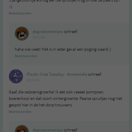
3 jarige zoontje alsnog aan de spruitjes krijg omdat ze paars zijn
:-).
Beantwoorden
degroenemeisjes
schreef:
2015 OM
haha wie weet! Het is in ieder geval een poging waard ;)
Beantwoorden
Plastic-Free Tuesday - Annemieke
schreef:
2015 OM
Gaaf, die seizoensgroente! Ik eet ook veeeel pompoen,
boerenkool en dat soort wintergroente. Paarse spruitjes nog niet
gespot hier in de het dorp trouwens.
Beantwoorden
degroenemeisjes
schreef: