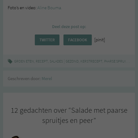
Foto’s en video:
Aline Bouma.
Deel deze post op:
[pinit]
TWITTER
FACEBOOK
,
,
|
,
,
,
GROEN ETEN
RECEPT
SALADES
GEZOND
KERSTRECEPT
PAARSE SPRUITEN
RE
Geschreven door:
Merel
12 gedachten over “
Salade met paarse
spruitjes en peer
”