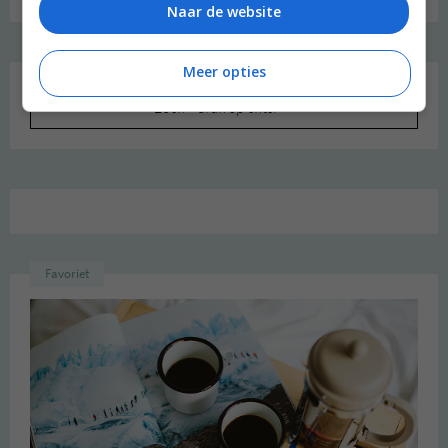
Naar de website
Meer opties
Zoeken
naar:
Favoriet