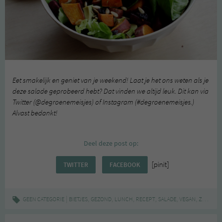
Eet smakelijk en geniet van je weekend! Laat je het ons weten als je
deze salade geprobeerd hebt? Dat vinden we altijd leuk. Dit kan via
Twitter (@degroenemeisjes) of Instagram (#degroenemeisjes.)
Alvast bedankt!
Deel deze post op:
[pinit]
TWITTER
FACEBOOK
|
,
,
,
,
,
,
GEEN CATEGORIE
BIETJES
GEZOND
LUNCH
RECEPT
SALADE
VEGAN
ZOETE AARDAPPEL