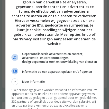
gebruik van de website te analyseren,
gepersonaliseerde content en advertenties te
tonen, de effectiviteit van advertenties en
content te meten en onze diensten te verbeteren.
Hiervoor verzamelen wij gegevens zoals unieke
Naam
*
advertentie ID’s, geolocatie en surfgedrag. Je
kunt je cookie instellingen wijzigen door het
E-mail
*
gebruik van onderstaande 'Meer opties' knop of
via 'Privacy instellingen aanpassen' onderaan de
Site
website.
Mijn naam, e-mail en site opslaan in deze browser voor de
Gepersonaliseerde advertenties en content,
volgende keer wanneer ik een reactie plaats.
advertentie- en contentmetingen,
doelgroepenonderzoek en ontwikkeling van diensten
Informatie op een apparaat opslaan en/of openen
Meer informatie
Uw persoonsgegevens worden verwerkt en informatie van uw
apparaat (cookies, unieke ID's en andere apparaatgegevens)
kan worden opgeslagen door, geopend door en gedeeld met
332 partners of specifiek door deze site worden gebruikt. Wij
Welkom
en onze partners kunnen precieze geolocatiegegevens