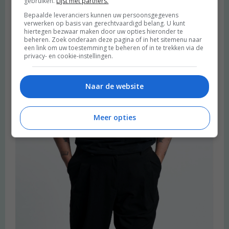
gebruiken.
Lijst met partners.
Bepaalde leveranciers kunnen uw persoonsgegevens
verwerken op basis van gerechtvaardigd belang. U kunt
hiertegen bezwaar maken door uw opties hieronder te
beheren. Zoek onderaan deze pagina of in het sitemenu naar
een link om uw toestemming te beheren of in te trekken via de
privacy- en cookie-instellingen.
Naar de website
Meer opties