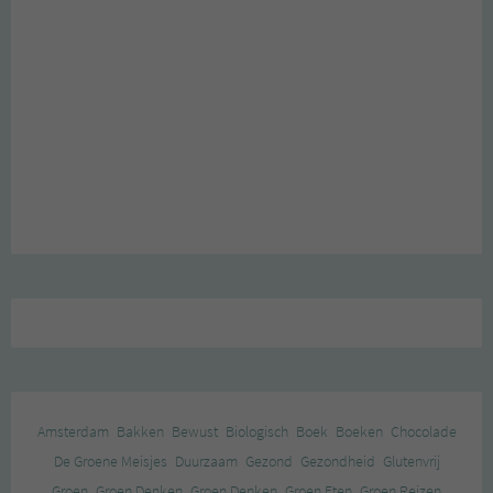
Amsterdam
Bakken
Bewust
Biologisch
Boek
Boeken
Chocolade
De Groene Meisjes
Duurzaam
Gezond
Gezondheid
Glutenvrij
Groen
Groen Denken
Groen Denken
Groen Eten
Groen Reizen