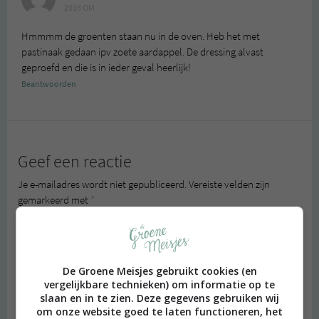
2016 OM
Hmmmm de groenten staan nu in de oven. Heb het met
pastinaak gedaan ipv zoete aardappel. De dressing alvast
geproefd en die is in ieder geval heerlijk!
Beantwoorden
Geef een reactie
Je e-mailadres wordt niet gepubliceerd.
Vereiste velden zijn
gemarkeerd met
*
Reactie
*
De Groene Meisjes gebruikt cookies (en
vergelijkbare technieken) om informatie op te
slaan en in te zien. Deze gegevens gebruiken wij
om onze website goed te laten functioneren, het