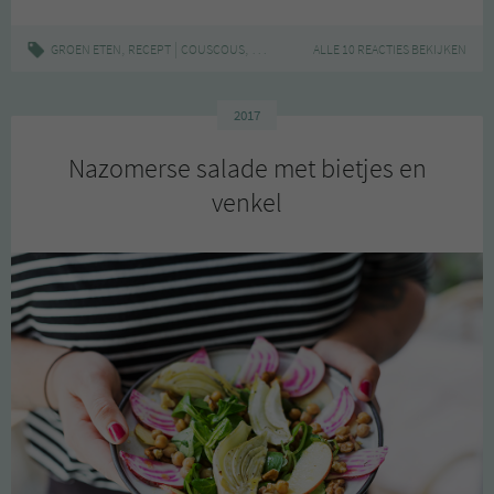
parelcouscous
en
,
|
,
,
,
,
GROEN ETEN
RECEPT
COUSCOUS
FRUIT
MAALTIJDSALADE
ALLE 10 REACTIES BEKIJKEN
MAKKELIJK
NECTA
gegrilde
nectarine
2017
Nazomerse salade met bietjes en
venkel