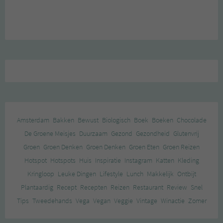
Amsterdam
Bakken
Bewust
Biologisch
Boek
Boeken
Chocolade
De Groene Meisjes
Duurzaam
Gezond
Gezondheid
Glutenvrij
Groen
Groen Denken
Groen Denken
Groen Eten
Groen Reizen
Hotspot
Hotspots
Huis
Inspiratie
Instagram
Katten
Kleding
Kringloop
Leuke Dingen
Lifestyle
Lunch
Makkelijk
Ontbijt
Plantaardig
Recept
Recepten
Reizen
Restaurant
Review
Snel
Tips
Tweedehands
Vega
Vegan
Veggie
Vintage
Winactie
Zomer