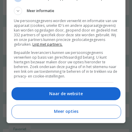
Welkom op mijn blog!
Meer informatie
Uw persoonsgegevens worden verwerkt en informatie van uw
apparaat (cookies, unieke ID's en andere apparaatgegevens)
Social media
kan worden opgeslagen door, geopend door en gedeeld met
332 partners of specifiek door deze site worden gebruikt. Wij
en onze partners kunnen precieze geolocatiegegevens
gebruiken.
Lijst met partners.
Bepaalde leveranciers kunnen uw persoonsgegevens
verwerken op basis van gerechtvaardigd belang. U kunt
hiertegen bezwaar maken door uw opties hieronder te
beheren. Zoek onderaan deze pagina of in het sitemenu naar
een link om uw toestemming te beheren of in te trekken via de
privacy- en cookie-instellingen.
Zoeken
naar:
Naar de website
Meer opties
Favoriet