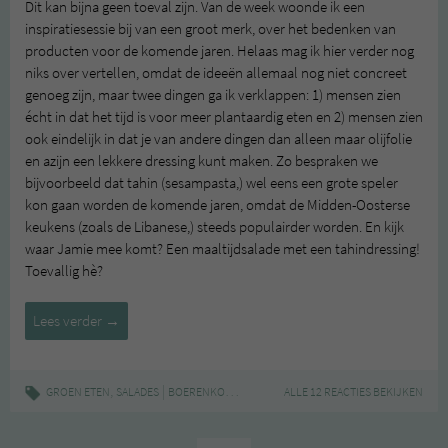
Dit kan bijna geen toeval zijn. Van de week woonde ik een
inspiratiesessie bij van een groot merk, over het bedenken van
producten voor de komende jaren. Helaas mag ik hier verder nog
niks over vertellen, omdat de ideeën allemaal nog niet concreet
genoeg zijn, maar twee dingen ga ik verklappen: 1) mensen zien
écht in dat het tijd is voor meer plantaardig eten en 2) mensen zien
ook eindelijk in dat je van andere dingen dan alleen maar olijfolie
en azijn een lekkere dressing kunt maken. Zo bespraken we
bijvoorbeeld dat tahin (sesampasta,) wel eens een grote speler
kon gaan worden de komende jaren, omdat de Midden-Oosterse
keukens (zoals de Libanese,) steeds populairder worden. En kijk
waar Jamie mee komt? Een maaltijdsalade met een tahindressing!
Toevallig hè?
Maaltijdsalade
Lees verder
→
met
rijst,
boerenkool
,
|
,
,
,
GROEN ETEN
SALADES
BOERENKOOL
FAIR TRADE ORIGINAL
ALLE 12 REACTIES BEKIJKEN
FAIRTRADE
KIKK
en
tahin