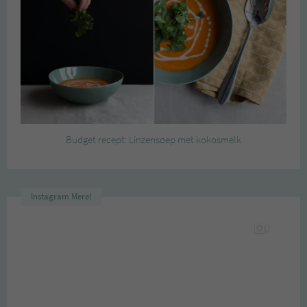
Budget recept: Linzensoep met kokosmelk
Instagram Merel