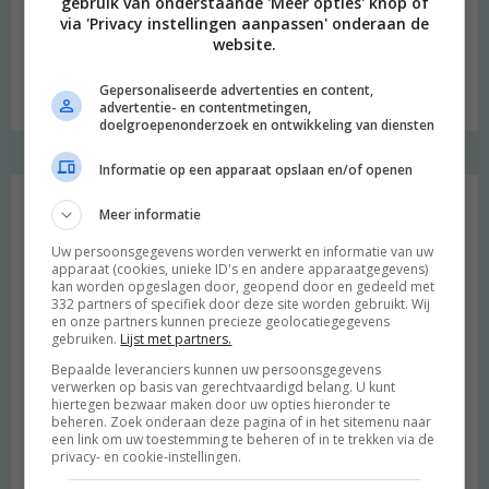
gebruik van onderstaande 'Meer opties' knop of
via 'Privacy instellingen aanpassen' onderaan de
website.
Budget recept: Linzensoep met kokosmelk
Gepersonaliseerde advertenties en content,
advertentie- en contentmetingen,
doelgroepenonderzoek en ontwikkeling van diensten
Informatie op een apparaat opslaan en/of openen
Instagram Merel
Meer informatie
Uw persoonsgegevens worden verwerkt en informatie van uw
apparaat (cookies, unieke ID's en andere apparaatgegevens)
kan worden opgeslagen door, geopend door en gedeeld met
332 partners of specifiek door deze site worden gebruikt. Wij
en onze partners kunnen precieze geolocatiegegevens
gebruiken.
Lijst met partners.
Bepaalde leveranciers kunnen uw persoonsgegevens
verwerken op basis van gerechtvaardigd belang. U kunt
hiertegen bezwaar maken door uw opties hieronder te
beheren. Zoek onderaan deze pagina of in het sitemenu naar
een link om uw toestemming te beheren of in te trekken via de
privacy- en cookie-instellingen.