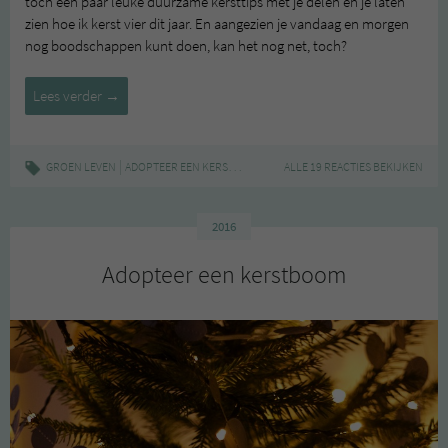
toch een paar leuke duurzame kersttips met je delen en je laten
zien hoe ik kerst vier dit jaar. En aangezien je vandaag en morgen
nog boodschappen kunt doen, kan het nog net, toch?
Duurzaam
Lees verder
→
kerst
vieren,
de
|
,
,
,
,
GROEN LEVEN
ADOPTEER EEN KERSTBOOM
DESSERT
ALLE 19 REACTIES BEKIJKEN
DUURZAAM
FEEST
GROE
2017
editie
2016
Adopteer een kerstboom