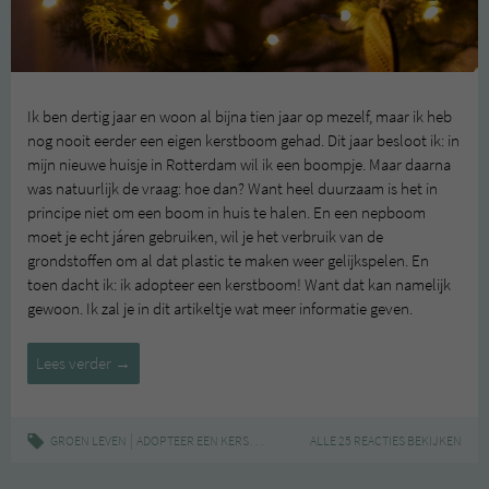
Ik ben dertig jaar en woon al bijna tien jaar op mezelf, maar ik heb
nog nooit eerder een eigen kerstboom gehad. Dit jaar besloot ik: in
mijn nieuwe huisje in Rotterdam wil ik een boompje. Maar daarna
was natuurlijk de vraag: hoe dan? Want heel duurzaam is het in
principe niet om een boom in huis te halen. En een nepboom
moet je echt járen gebruiken, wil je het verbruik van de
grondstoffen om al dat plastic te maken weer gelijkspelen. En
toen dacht ik: ik adopteer een kerstboom! Want dat kan namelijk
gewoon. Ik zal je in dit artikeltje wat meer informatie geven.
Adopteer
Lees verder
→
een
kerstboom
|
,
GROEN LEVEN
ADOPTEER EEN KERSTBOOM
KERST
ALLE 25 REACTIES BEKIJKEN