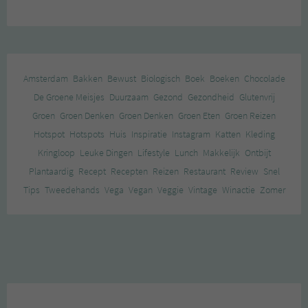
Amsterdam
Bakken
Bewust
Biologisch
Boek
Boeken
Chocolade
De Groene Meisjes
Duurzaam
Gezond
Gezondheid
Glutenvrij
Groen
Groen Denken
Groen Denken
Groen Eten
Groen Reizen
Hotspot
Hotspots
Huis
Inspiratie
Instagram
Katten
Kleding
Kringloop
Leuke Dingen
Lifestyle
Lunch
Makkelijk
Ontbijt
Plantaardig
Recept
Recepten
Reizen
Restaurant
Review
Snel
Tips
Tweedehands
Vega
Vegan
Veggie
Vintage
Winactie
Zomer