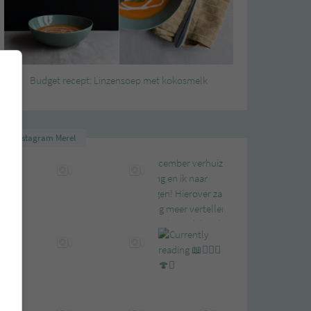
Budget recept: Linzensoep met kokosmelk
Instagram Merel