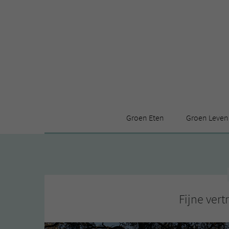
Groen Eten
Groen Leven
Receptenindex
Stijl
Producten
Huis
Leuke ding
Fijne ver