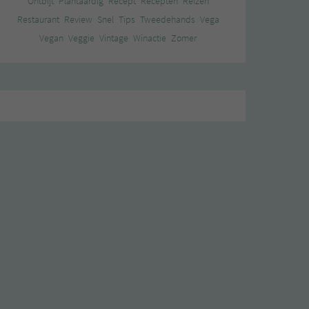
Ontbijt
Plantaardig
Recept
Recepten
Reizen
Restaurant
Review
Snel
Tips
Tweedehands
Vega
Vegan
Veggie
Vintage
Winactie
Zomer