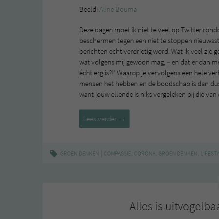
Beeld:
Aline Bouma
Deze dagen moet ik niet te veel op Twitter rondd
beschermen tegen een niet te stoppen nieuwsst
berichten echt verdrietig word. Wat ik veel zie g
wat volgens mij gewoon mag, – en dat er dan m
écht erg is?!’ Waarop je vervolgens een hele ve
mensen het hebben en de boodschap is dan dus ei
want jouw ellende is niks vergeleken bij die van
De
Lees verder
→
‘Bummer
Olympics”
|
,
,
,
GROEN DENKEN
COMPASSIE
CORONA
GROEN DENKEN
LIFEST
Alles is uitvogelba