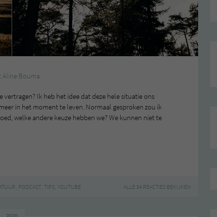
:
Aline Bouma
e vertragen? Ik heb het idee dat deze hele situatie ons
 meer in het moment te leven. Normaal gesproken zou ik
 goed, welke andere keuze hebben we? We kunnen niet te
,
,
,
ATUUR
PODCAST
TIPS
YOUTUBE
ALLE 34 REACTIES BEKIJKEN
2020