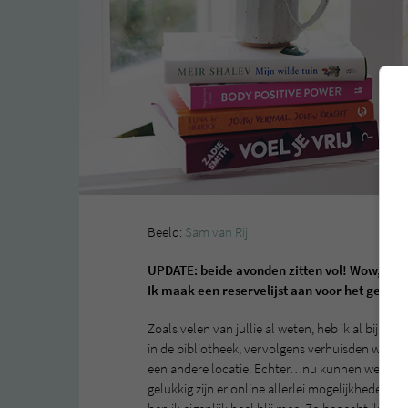
Beeld:
Sam van Rij
UPDATE: beide avonden zitten vol! Wow, ik 
Ik maak een reservelijst aan voor het geval
Zoals velen van jullie al weten, heb ik al bijna t
in de bibliotheek, vervolgens verhuisden we na
een andere locatie. Echter…nu kunnen we natuur
gelukkig zijn er online allerlei mogelijkheden! 