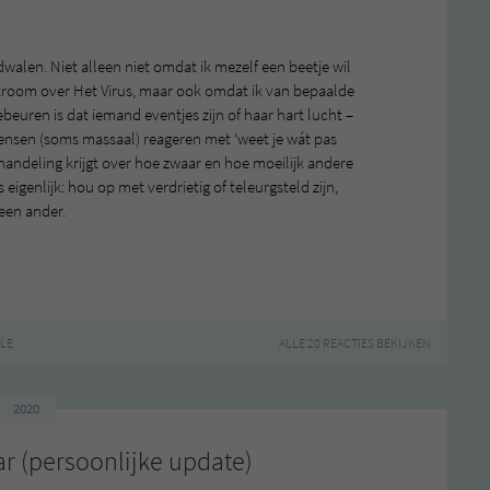
walen. Niet alleen niet omdat ik mezelf een beetje wil
room over Het Virus, maar ook omdat ik van bepaalde
ebeuren is dat iemand eventjes zijn of haar hart lucht –
ensen (soms massaal) reageren met ‘weet je wát pas
rhandeling krijgt over hoe zwaar en hoe moeilijk andere
genlijk: hou op met verdrietig of teleurgsteld zijn,
 een ander.
YLE
ALLE 20 REACTIES BEKIJKEN
2020
ar (persoonlijke update)