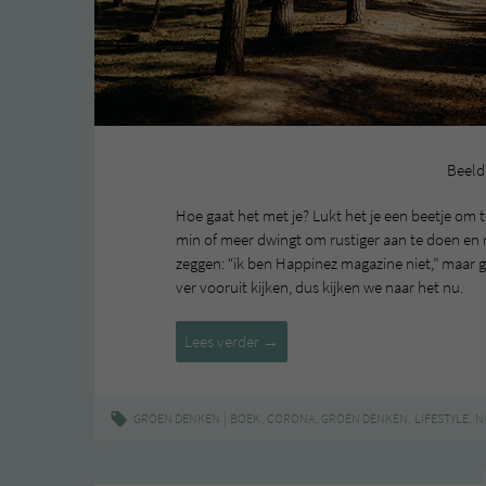
Beeld
Hoe gaat het met je? Lukt het je een beetje om t
min of meer dwingt om rustiger aan te doen en
zeggen: “ik ben Happinez magazine niet,” maar
ver vooruit kijken, dus kijken we naar het nu.
Fijne
Lees verder
→
vertragende
dingen
|
,
,
,
,
GROEN DENKEN
BOEK
CORONA
GROEN DENKEN
LIFESTYLE
N