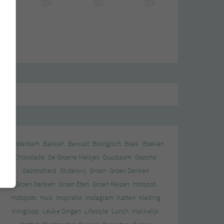
Amsterdam
Bakken
Bewust
Biologisch
Boek
Boeken
Chocolade
De Groene Meisjes
Duurzaam
Gezond
Gezondheid
Glutenvrij
Groen
Groen Denken
Groen Denken
Groen Eten
Groen Reizen
Hotspot
Hotspots
Huis
Inspiratie
Instagram
Katten
Kleding
Kringloop
Leuke Dingen
Lifestyle
Lunch
Makkelijk