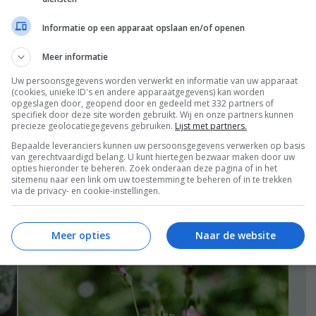
ik kan natuurlijk ook voor jullie een leesclub
jn eigen kluppie.’
Informatie op een apparaat opslaan en/of openen
Meer informatie
Uw persoonsgegevens worden verwerkt en informatie van uw apparaat
(cookies, unieke ID's en andere apparaatgegevens) kan worden
ALLE 67 REACTIES BEKIJKEN
opgeslagen door, geopend door en gedeeld met 332 partners of
specifiek door deze site worden gebruikt. Wij en onze partners kunnen
precieze geolocatiegegevens gebruiken.
Lijst met partners.
2020
Bepaalde leveranciers kunnen uw persoonsgegevens verwerken op basis
van gerechtvaardigd belang. U kunt hiertegen bezwaar maken door uw
opties hieronder te beheren. Zoek onderaan deze pagina of in het
mer Olympics”
sitemenu naar een link om uw toestemming te beheren of in te trekken
via de privacy- en cookie-instellingen.
Meer opties
Naar de website