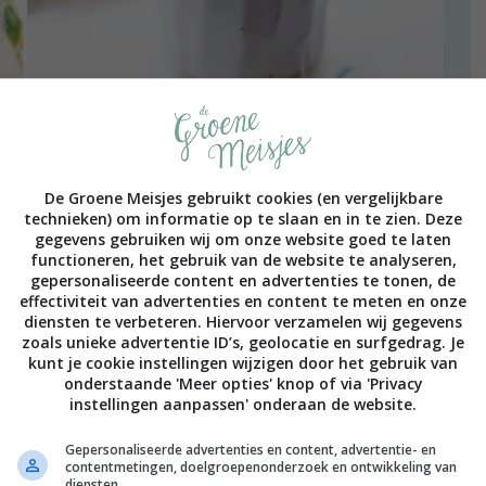
De Groene Meisjes gebruikt cookies (en vergelijkbare
technieken) om informatie op te slaan en in te zien. Deze
gegevens gebruiken wij om onze website goed te laten
functioneren, het gebruik van de website te analyseren,
gepersonaliseerde content en advertenties te tonen, de
effectiviteit van advertenties en content te meten en onze
ben echt overweldigd door alle aanmeldingen.
diensten te verbeteren. Hiervoor verzamelen wij gegevens
zoals unieke advertentie ID’s, geolocatie en surfgedrag. Je
 dat er mensen afzeggen.
kunt je cookie instellingen wijzigen door het gebruik van
onderstaande 'Meer opties' knop of via 'Privacy
wee jaar
een leesclub in Rotterdam
. Ik startte de leesclub
instellingen aanpassen' onderaan de website.
ar Adem Inn en inmiddels organiseren we het steeds op
lijk niet bij elkaar komen. Dat is jammer, maar
Gepersonaliseerde advertenties en content, advertentie- en
Deze periode doet een beroep op mijn creativiteit en daar
contentmetingen, doelgroepenonderzoek en ontwikkeling van
diensten