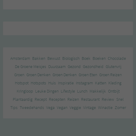
Amsterdam
Bakken
Bewust
Biologisch
Boek
Boeken
Chocolade
De Groene Meisjes
Duurzaam
Gezond
Gezondheid
Glutenvrij
Groen
Groen Denken
Groen Denken
Groen Eten
Groen Reizen
Hotspot
Hotspots
Huis
Inspiratie
Instagram
Katten
Kleding
Kringloop
Leuke Dingen
Lifestyle
Lunch
Makkelijk
Ontbijt
Plantaardig
Recept
Recepten
Reizen
Restaurant
Review
Snel
Tips
Tweedehands
Vega
Vegan
Veggie
Vintage
Winactie
Zomer