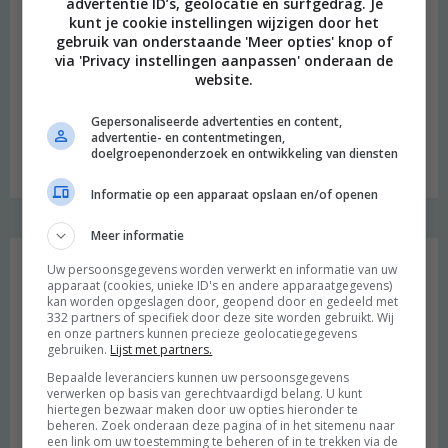
advertentie ID’s, geolocatie en surfgedrag. Je
kunt je cookie instellingen wijzigen door het
gebruik van onderstaande 'Meer opties' knop of
via 'Privacy instellingen aanpassen' onderaan de
website.
Gepersonaliseerde advertenties en content,
advertentie- en contentmetingen,
Budget recept: Linzensoep met kokosmelk
doelgroepenonderzoek en ontwikkeling van diensten
Informatie op een apparaat opslaan en/of openen
Meer informatie
Instagram Merel
Uw persoonsgegevens worden verwerkt en informatie van uw
apparaat (cookies, unieke ID's en andere apparaatgegevens)
kan worden opgeslagen door, geopend door en gedeeld met
332 partners of specifiek door deze site worden gebruikt. Wij
en onze partners kunnen precieze geolocatiegegevens
gebruiken.
Lijst met partners.
Bepaalde leveranciers kunnen uw persoonsgegevens
verwerken op basis van gerechtvaardigd belang. U kunt
hiertegen bezwaar maken door uw opties hieronder te
beheren. Zoek onderaan deze pagina of in het sitemenu naar
een link om uw toestemming te beheren of in te trekken via de