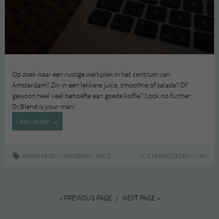
Op zoek naar een rustige werkplek in het centrum van
Amsterdam? Zin in een lekkere juice, smoothie of salade? Of
gewoon heel veel behoefte aan goede koffie? Look no further.
Dr.Blend is your man!
Hotspot:
Lees verder
→
Dr.Blend
|
,
,
,
,
GROEN REIZEN
AMSTERDAM
AMSTERDAM-CENTRUM
ALLE 16 REACTIES BEKIJKEN
DR BLEND
HOTSPOT
JUI
« PREVIOUS PAGE | NEXT PAGE »