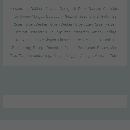
Amsterdam
Bakken
Bewust
Biologisch
Boek
Boeken
Chocolade
De Groene Meisjes
Duurzaam
Gezond
Gezondheid
Glutenvrij
Groen
Groen Denken
Groen Denken
Groen Eten
Groen Reizen
Hotspot
Hotspots
Huis
Inspiratie
Instagram
Katten
Kleding
Kringloop
Leuke Dingen
Lifestyle
Lunch
Makkelijk
Ontbijt
Plantaardig
Recept
Recepten
Reizen
Restaurant
Review
Snel
Tips
Tweedehands
Vega
Vegan
Veggie
Vintage
Winactie
Zomer