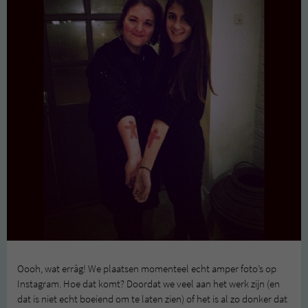
Oooh, wat errâg! We plaatsen momenteel echt amper foto’s op
Instagram. Hoe dat komt? Doordat we veel aan het werk zijn (en
dat is niet echt boeiend om te laten zien) of het is al zo donker dat