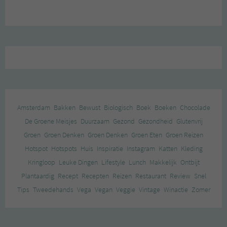
Amsterdam
Bakken
Bewust
Biologisch
Boek
Boeken
Chocolade
De Groene Meisjes
Duurzaam
Gezond
Gezondheid
Glutenvrij
Groen
Groen Denken
Groen Denken
Groen Eten
Groen Reizen
Hotspot
Hotspots
Huis
Inspiratie
Instagram
Katten
Kleding
Kringloop
Leuke Dingen
Lifestyle
Lunch
Makkelijk
Ontbijt
Plantaardig
Recept
Recepten
Reizen
Restaurant
Review
Snel
Tips
Tweedehands
Vega
Vegan
Veggie
Vintage
Winactie
Zomer