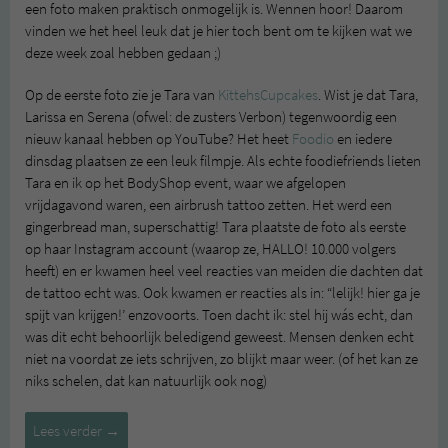
een foto maken praktisch onmogelijk is. Wennen hoor! Daarom
vinden we het heel leuk dat je hier toch bent om te kijken wat we
deze week zoal hebben gedaan ;)
Op de eerste foto zie je Tara van
KittehsCupcakes
. Wist je dat Tara,
Larissa en Serena (ofwel: de zusters Verbon) tegenwoordig een
nieuw kanaal hebben op YouTube? Het heet
Foodio
en iedere
dinsdag plaatsen ze een leuk filmpje. Als echte foodiefriends lieten
Tara en ik op het BodyShop event, waar we afgelopen
vrijdagavond waren, een airbrush tattoo zetten. Het werd een
gingerbread man, superschattig! Tara plaatste de foto als eerste
op haar Instagram account (waarop ze, HALLO! 10.000 volgers
heeft) en er kwamen heel veel reacties van meiden die dachten dat
de tattoo echt was. Ook kwamen er reacties als in: “lelijk! hier ga je
spijt van krijgen!’ enzovoorts. Toen dacht ik: stel hij wás echt, dan
was dit echt behoorlijk beledigend geweest. Mensen denken echt
niet na voordat ze iets schrijven, zo blijkt maar weer. (of het kan ze
niks schelen, dat kan natuurlijk ook nog)
De
Lees verder
→