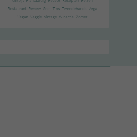
Ontbijt
Plantaardig
Recept
Recepten
Reizen
Restaurant
Review
Snel
Tips
Tweedehands
Vega
Vegan
Veggie
Vintage
Winactie
Zomer