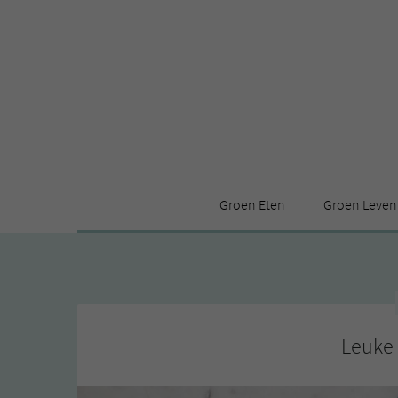
Groen Eten
Groen Leven
Receptenindex
Stijl
Producten
Huis
Leuke ding
Leuke