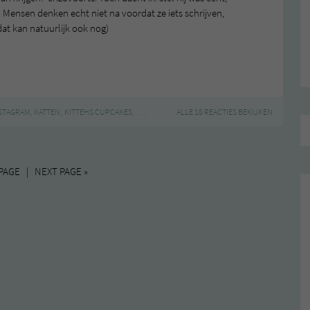
 Mensen denken echt niet na voordat ze iets schrijven,
 dat kan natuurlijk ook nog)
,
,
,
,
,
STAGRAM
KATTEN
KITTEHS CUPCAKES
TATTOO
THE BODY SHOP
ALLE 18 REACTIES BEKIJKEN
WEEKOVERZICHT
PAGE | NEXT PAGE »