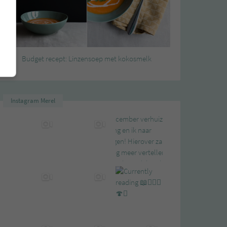
Budget recept: Linzensoep met kokosmelk
Instagram Merel