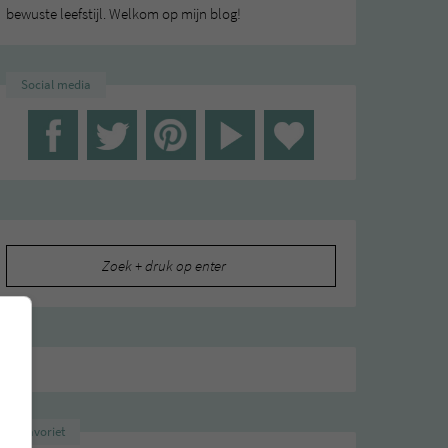
bewuste leefstijl. Welkom op mijn blog!
Social media
Zoeken
naar:
Favoriet