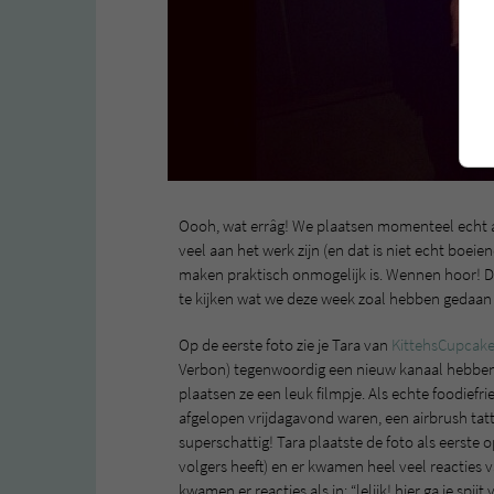
Oooh, wat errâg! We plaatsen momenteel echt 
veel aan het werk zijn (en dat is niet echt boeien
maken praktisch onmogelijk is. Wennen hoor! D
te kijken wat we deze week zoal hebben gedaan 
Op de eerste foto zie je Tara van
KittehsCupcak
Verbon) tegenwoordig een nieuw kanaal hebbe
plaatsen ze een leuk filmpje. Als echte foodiefr
afgelopen vrijdagavond waren, een airbrush tat
superschattig! Tara plaatste de foto als eerste
volgers heeft) en er kwamen heel veel reacties
kwamen er reacties als in: “lelijk! hier ga je spijt