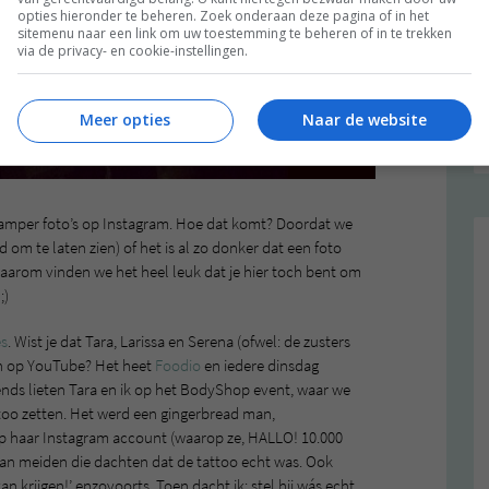
opties hieronder te beheren. Zoek onderaan deze pagina of in het
sitemenu naar een link om uw toestemming te beheren of in te trekken
via de privacy- en cookie-instellingen.
Meer opties
Naar de website
amper foto’s op Instagram. Hoe dat komt? Doordat we
d om te laten zien) of het is al zo donker dat een foto
aarom vinden we het heel leuk dat je hier toch bent om
;)
es
. Wist je dat Tara, Larissa en Serena (ofwel: de zusters
n op YouTube? Het heet
Foodio
en iedere dinsdag
iends lieten Tara en ik op het BodyShop event, waar we
too zetten. Het werd een gingerbread man,
 op haar Instagram account (waarop ze, HALLO! 10.000
 van meiden die dachten dat de tattoo echt was. Ook
 van krijgen!’ enzovoorts. Toen dacht ik: stel hij wás echt,