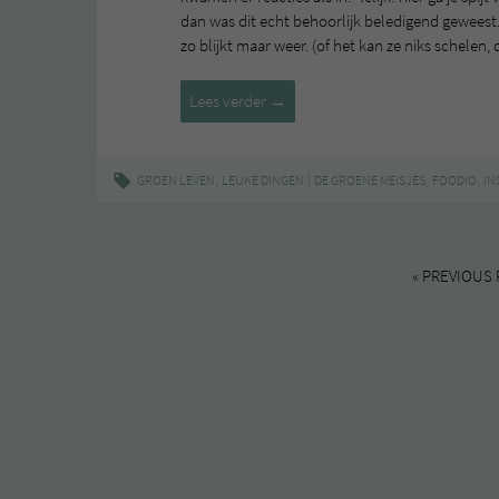
dan was dit echt behoorlijk beledigend geweest.
zo blijkt maar weer. (of het kan ze niks schelen,
De
Lees verder
→
Groene
Meisjes
op
,
|
,
,
GROEN LEVEN
LEUKE DINGEN
DE GROENE MEISJES
FOODIO
IN
Instagram
#35
« PREVIOUS 