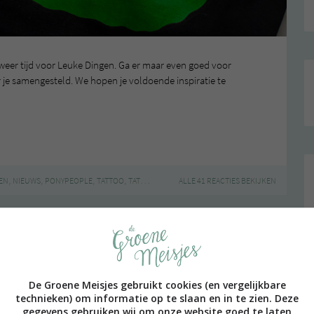
eer tijd voor Leuke Dingen. Ga er maar even goed voor
or je samengesteld. We hopen je voldoende inspiratie te
,
,
,
,
EN
NIEUWS
PONYPEOPLE
TATTOO
TATTOOMED
ALLE 41 REACTIES BEKIJKEN
2013
jes op Instagram #35
De Groene Meisjes gebruikt cookies (en vergelijkbare
technieken) om informatie op te slaan en in te zien. Deze
gegevens gebruiken wij om onze website goed te laten