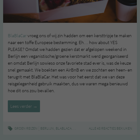
BlaBlaCar
vroeg ons of wij zin hadden om een kersttripje te maken
naar een toffe Europese bestemming. Eh… how about YES
PLEASE? Omdat we hadden gezien dat er afgelopen weekend in
Berlijn een veganistische/groene kerstmarkt werd georganiseerd
en omdat Berlijn sowieso onze favoriete stad ever is, was de keuze
snel gemaakt. We boekten een AirBnB en we zochten een heen- en
terugrit met BlaBlaCar. Het was voor het eerst dat we van deze
reisgelegenheid gebruik maakten, dus we waren mega benieuwd
hoe dit ons zou bevallen.
Groen
Lees verder
→
reizen:
BlaBlaCar
|
,
,
,
,
GROEN REIZEN
BERLIJN
BLABLACAR
DUURZAAM
ALLE 48 REACTIES BEKIJKEN
GROEN REIZEN
KERSTMARK