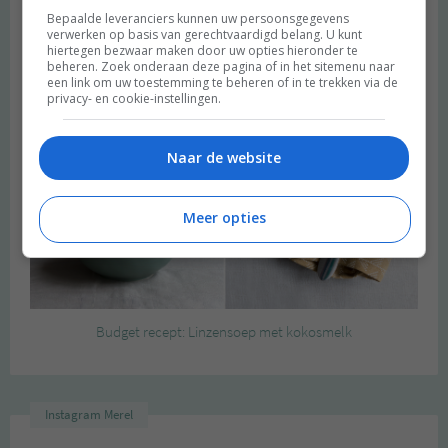
Bepaalde leveranciers kunnen uw persoonsgegevens
verwerken op basis van gerechtvaardigd belang. U kunt
hiertegen bezwaar maken door uw opties hieronder te
beheren. Zoek onderaan deze pagina of in het sitemenu naar
een link om uw toestemming te beheren of in te trekken via de
privacy- en cookie-instellingen.
Naar de website
Meer opties
Budget recept: Linzensoep met kokosmelk
Instagram Merel