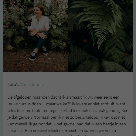
Foto’s:
Aline Bouma
De afgelopen maanden dacht ik alsmaar: ‘ik wil weer eens een
leuke cursus doen… maar welke?!’ Ik kwam er niet echt uit, want
alles leek me leuk – en tegelijkertijd leek ook niks leuk genoeg. Ken
je dat gevoel? Normaal ben ik niet zo besluiteloos, ik ken dat niet
van mezelf. Ik geloof dat ik het gevoel had dat ik een beetje in een
sleur zat. Een creativiteitssleur, misschien kunnen we het zo