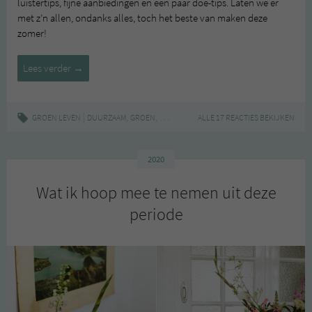
luistertips, fijne aanbiedingen en een paar doe-tips. Laten we er
met z’n allen, ondanks alles, toch het beste van maken deze
zomer!
Gewoon
Lees verder
→
wat
leuke
groene
|
,
,
,
,
GROEN LEVEN
DUURZAAM
GROEN
LIFESTYLE
ALLE 17 REACTIES BEKIJKEN
TIPS
ZOMER
tips
voor
de
2020
zomer
Wat ik hoop mee te nemen uit deze
periode