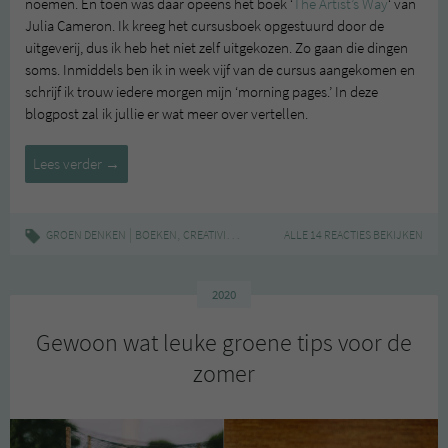
noemen. En toen was daar opeens het boek ‘
The Artist’s Way
‘ van
Julia Cameron. Ik kreeg het cursusboek opgestuurd door de
uitgeverij, dus ik heb het niet zelf uitgekozen. Zo gaan die dingen
soms. Inmiddels ben ik in week vijf van de cursus aangekomen en
schrijf ik trouw iedere morgen mijn ‘morning pages.’ In deze
blogpost zal ik jullie er wat meer over vertellen.
Morning
Lees verder
→
Pages
/
The
|
,
,
,
GROEN DENKEN
BOEKEN
CREATIVITEIT
LIFESTYLE
ALLE 14 REACTIES BEKIJKEN
PERSOONLIJKE ONTWIKKE
Artist’s
Way
2020
Gewoon wat leuke groene tips voor de
zomer