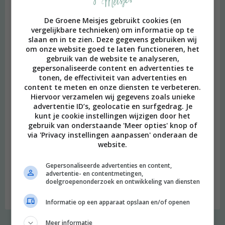
De Groene Meisjes gebruikt cookies (en
vergelijkbare technieken) om informatie op te
slaan en in te zien. Deze gegevens gebruiken wij
om onze website goed te laten functioneren, het
gebruik van de website te analyseren,
gepersonaliseerde content en advertenties te
tonen, de effectiviteit van advertenties en
content te meten en onze diensten te verbeteren.
Hiervoor verzamelen wij gegevens zoals unieke
advertentie ID’s, geolocatie en surfgedrag. Je
kunt je cookie instellingen wijzigen door het
gebruik van onderstaande 'Meer opties' knop of
via 'Privacy instellingen aanpassen' onderaan de
website.
beeld: Ari Versluis
Gepersonaliseerde advertenties en content,
Hi, ik ben Merel! Ik neem je graag mee in mijn persoonlijke
advertentie- en contentmetingen,
doelgroepenonderzoek en ontwikkeling van diensten
onderzoek naar een duurzame en meer bewuste leefstijl.
Welkom op mijn blog!
Informatie op een apparaat opslaan en/of openen
Meer informatie