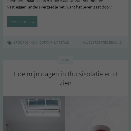
herinnert, maar niks is minder waar. Je zult het moeten
vastleggen, anders vergeet je het, want het leven gaat door.”
Wat
Lees verder
→
ik
hoop
mee
|
,
GROEN DENKEN
CORONA
LIFESTYLE
ALLE 23 REACTIES BEKIJKEN
te
nemen
uit
2020
deze
Hoe mijn dagen in thuisisolatie eruit
periode
zien