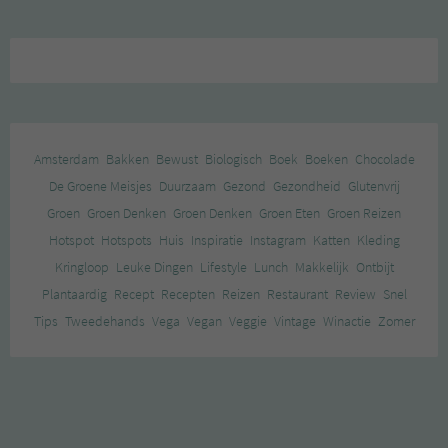
Amsterdam
Bakken
Bewust
Biologisch
Boek
Boeken
Chocolade
De Groene Meisjes
Duurzaam
Gezond
Gezondheid
Glutenvrij
Groen
Groen Denken
Groen Denken
Groen Eten
Groen Reizen
Hotspot
Hotspots
Huis
Inspiratie
Instagram
Katten
Kleding
Kringloop
Leuke Dingen
Lifestyle
Lunch
Makkelijk
Ontbijt
Plantaardig
Recept
Recepten
Reizen
Restaurant
Review
Snel
Tips
Tweedehands
Vega
Vegan
Veggie
Vintage
Winactie
Zomer