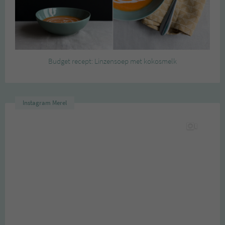
Budget recept: Linzensoep met kokosmelk
Instagram Merel