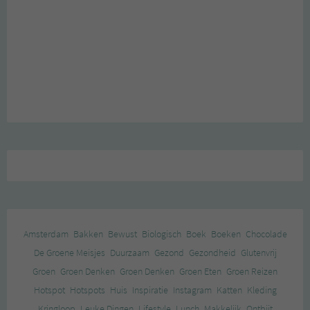
Amsterdam
Bakken
Bewust
Biologisch
Boek
Boeken
Chocolade
De Groene Meisjes
Duurzaam
Gezond
Gezondheid
Glutenvrij
Groen
Groen Denken
Groen Denken
Groen Eten
Groen Reizen
Hotspot
Hotspots
Huis
Inspiratie
Instagram
Katten
Kleding
Kringloop
Leuke Dingen
Lifestyle
Lunch
Makkelijk
Ontbijt