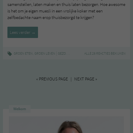
samenstellen, laten maken en thuis laten bezorgen. Hoe awesome
is het om je eigen muesli in een vrolijke koker met een
zelfbedachte naam erop thuisbezorgd te krijgen?
Mix
Lees verder
→
je
eigen
muesli
,
|
,
,
,
,
,
GROEN ETEN
GROEN LEVEN
GEZOND
HEALTHY
ALLE 26 REACTIES BEKIJKEN
MUESLI
MYMUESLI
ONTBIJT
met
mymuesli
(met
winactie!)
« PREVIOUS PAGE | NEXT PAGE »
Welkom