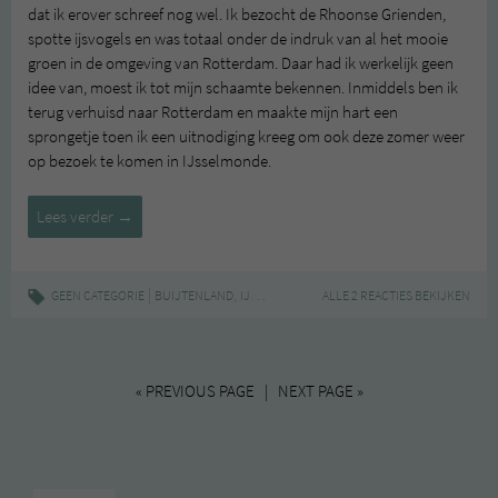
dat ik erover schreef nog wel. Ik bezocht de Rhoonse Grienden,
spotte ijsvogels en was totaal onder de indruk van al het mooie
groen in de omgeving van Rotterdam. Daar had ik werkelijk geen
idee van, moest ik tot mijn schaamte bekennen. Inmiddels ben ik
terug verhuisd naar Rotterdam en maakte mijn hart een
sprongetje toen ik een uitnodiging kreeg om ook deze zomer weer
op bezoek te komen in IJsselmonde.
Struinen
Lees verder
→
door
de
natuurinclusieve
|
,
,
,
,
GEEN CATEGORIE
BUIJTENLAND
IJSSELMONDE
ALLE 2 REACTIES BEKIJKEN
NATUUR
NATUURINCLUSIEF
O
polders
van
IJsselmonde
« PREVIOUS PAGE | NEXT PAGE »