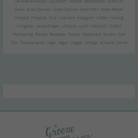
De Groene Meisjes
Duurzaam
Gezond
Gezondheid
Glutenvrij
Groen
Groen Denken
Groen Denken
Groen Eten
Groen Reizen
Hotspot
Hotspots
Huis
Inspiratie
Instagram
Katten
Kleding
Kringloop
Leuke Dingen
Lifestyle
Lunch
Makkelijk
Ontbijt
Plantaardig
Recept
Recepten
Reizen
Restaurant
Review
Snel
Tips
Tweedehands
Vega
Vegan
Veggie
Vintage
Winactie
Zomer