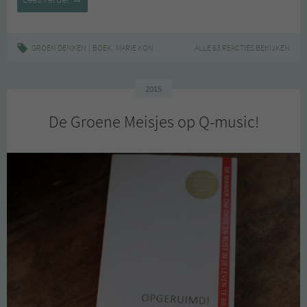
Kondo
|
,
,
,
,
,
GROEN DENKEN
BOEK
MARIE KONDO
MINIMALISME
ALLE 63 REACTIES BEKIJKEN
OPGERUIMD
OPRUIMEN
2015
De Groene Meisjes op Q-music!