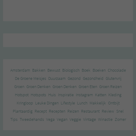
Amsterdam
Bakken
Bewust
Biologisch
Boek
Boeken
Chocolade
De Groene Meisjes
Duurzaam
Gezond
Gezondheid
Glutenvrij
Groen
Groen Denken
Groen Denken
Groen Eten
Groen Reizen
Hotspot
Hotspots
Huis
Inspiratie
Instagram
Katten
Kleding
Kringloop
Leuke Dingen
Lifestyle
Lunch
Makkelijk
Ontbijt
Plantaardig
Recept
Recepten
Reizen
Restaurant
Review
Snel
Tips
Tweedehands
Vega
Vegan
Veggie
Vintage
Winactie
Zomer