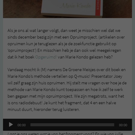
Als je ons al wat langer volgt, dan weet je misschien wel dat we
sinds december bezig zijn met een Opruimproject. (artikelen over
opruimen kun je teruglezen als je de zoekfunctie gebruikt op
‘opruimproject’) En misschien heb je dan ook wel meegekregen
dat ik het boek
Opgeruimd!
van Marie Kondo gelezen heb?
Vandaag mocht ik (M) namens De Groene Meisjes over dit boek en
Marie Kondo’s methode vertellen op Q-music! Presentator Joey
wil zelf graag zijn huis opruimen. Hij stelt me vragen over hoe je de
methode van Marie Kondo kunt toepassen en hoe ik zelf te werk
ben gegaan met mijn opruimproject. We zijn megatrots, want het
is ons radiodebuut! Je kunt het fragment, dat 4 en een halve
minuut duurt, hieronder terug luisteren.
Audiospeler
00:00
00:00
Laat je ons weten wat je van het fragment vond? En wie van jullie