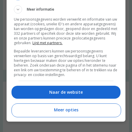
Meer informatie
Uw persoonsgegevens worden verwerkt en informatie van uw
apparaat (cookies, unieke ID's en andere apparaatgegevens)
kan worden opgeslagen door, geopend door en gedeeld met
332 partners of specifiek door deze site worden gebruikt. Wij
en onze partners kunnen precieze geolocatiegegevens
gebruiken.
Lijst met partners.
Bepaalde leveranciers kunnen uw persoonsgegevens
verwerken op basis van gerechtvaardigd belang. U kunt
Budget recept: Linzensoep met kokosmelk
hiertegen bezwaar maken door uw opties hieronder te
beheren. Zoek onderaan deze pagina of in het sitemenu naar
een link om uw toestemming te beheren of in te trekken via de
privacy- en cookie-instellingen.
Instagram Merel
Naar de website
Meer opties