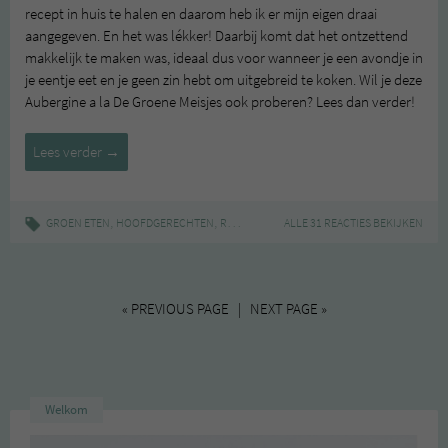
recept in huis te halen en daarom heb ik er mijn eigen draai
aangegeven. En het was lékker! Daarbij komt dat het ontzettend
makkelijk te maken was, ideaal dus voor wanneer je een avondje in
je eentje eet en je geen zin hebt om uitgebreid te koken. Wil je deze
Aubergine a la De Groene Meisjes ook proberen? Lees dan verder!
Aubergine
Lees verder
→
a
la
De
,
,
|
,
,
GROEN ETEN
HOOFDGERECHTEN
RECEPT
AUBERGINE
ALLE 31 REACTIES BEKIJKEN
MAKKELIJK
MANA MAN
Groene
Meisjes
« PREVIOUS PAGE | NEXT PAGE »
Welkom