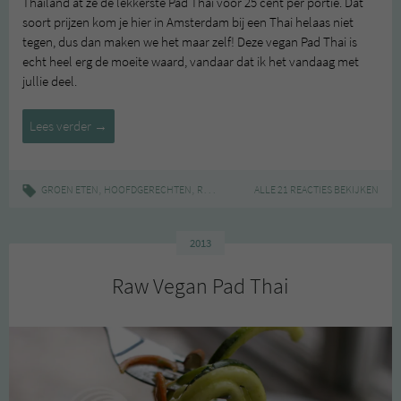
Thailand at ze de lekkerste Pad Thai voor 25 cent per portie. Dat
soort prijzen kom je hier in Amsterdam bij een Thai helaas niet
tegen, dus dan maken we het maar zelf! Deze vegan Pad Thai is
echt heel erg de moeite waard, vandaar dat ik het vandaag met
jullie deel.
Recept:
Lees verder
→
vegan
Pad
Thai
,
,
|
,
,
,
GROEN ETEN
HOOFDGERECHTEN
RECEPT
GEZOND
ALLE 21 REACTIES BEKIJKEN
KOKEN
PAD THAI
RECEPT
2013
Raw Vegan Pad Thai