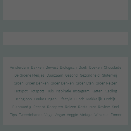
Amsterdam
Bakken
Bewust
Biologisch
Boek
Boeken
Chocolade
De Groene Meisjes
Duurzaam
Gezond
Gezondheid
Glutenvrij
Groen
Groen Denken
Groen Denken
Groen Eten
Groen Reizen
Hotspot
Hotspots
Huis
Inspiratie
Instagram
Katten
Kleding
Kringloop
Leuke Dingen
Lifestyle
Lunch
Makkelijk
Ontbijt
Plantaardig
Recept
Recepten
Reizen
Restaurant
Review
Snel
Tips
Tweedehands
Vega
Vegan
Veggie
Vintage
Winactie
Zomer