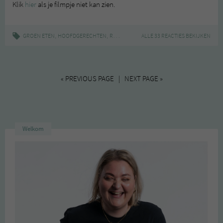
Klik
hier
als je filmpje niet kan zien.
,
,
|
,
,
,
GROEN ETEN
HOOFDGERECHTEN
RECEPT
PAD THAI
ALLE 33 REACTIES BEKIJKEN
RAW
RECEPT
VEGAN
« PREVIOUS PAGE | NEXT PAGE »
Welkom