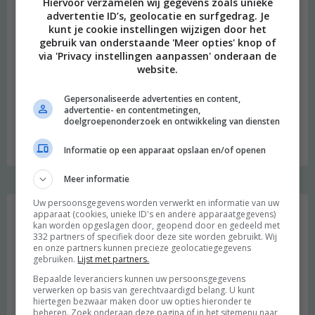
Hiervoor verzamelen wij gegevens zoals unieke
advertentie ID’s, geolocatie en surfgedrag. Je
kunt je cookie instellingen wijzigen door het
gebruik van onderstaande 'Meer opties' knop of
via 'Privacy instellingen aanpassen' onderaan de
website.
Gepersonaliseerde advertenties en content,
advertentie- en contentmetingen,
doelgroepenonderzoek en ontwikkeling van diensten
Budget recept: Linzensoep met kokosmelk
Informatie op een apparaat opslaan en/of openen
Meer informatie
Instagram Merel
Uw persoonsgegevens worden verwerkt en informatie van uw
apparaat (cookies, unieke ID's en andere apparaatgegevens)
kan worden opgeslagen door, geopend door en gedeeld met
332 partners of specifiek door deze site worden gebruikt. Wij
en onze partners kunnen precieze geolocatiegegevens
gebruiken.
Lijst met partners.
Bepaalde leveranciers kunnen uw persoonsgegevens
verwerken op basis van gerechtvaardigd belang. U kunt
hiertegen bezwaar maken door uw opties hieronder te
beheren. Zoek onderaan deze pagina of in het sitemenu naar