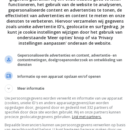
functioneren, het gebruik van de website te analyseren,
gepersonaliseerde content en advertenties te tonen, de
effectiviteit van advertenties en content te meten en onze
PAGE | NEXT PAGE »
diensten te verbeteren. Hiervoor verzamelen wij gegevens
zoals unieke advertentie ID’s, geolocatie en surfgedrag. Je
kunt je cookie instellingen wijzigen door het gebruik van
onderstaande 'Meer opties' knop of via 'Privacy
instellingen aanpassen' onderaan de website.
Gepersonaliseerde advertenties en content, advertentie- en
contentmetingen, doelgroepenonderzoek en ontwikkeling van
diensten
Informatie op een apparaat opslaan en/of openen
Meer informatie
Uw persoonsgegevens worden verwerkt en informatie van uw apparaat
(cookies, unieke ID's en andere apparaatgegevens) kan worden
opgeslagen door, geopend door en gedeeld met 332 partners of
specifiek door deze site worden gebruikt. Wij en onze partners kunnen
precieze geolocatiegegevens gebruiken.
Lijst met partners.
Bepaalde leveranciers kunnen uw persoonsgegevens verwerken op basis
van gerechtvaardigd belang. U kunt hiertegen bezwaar maken door uw