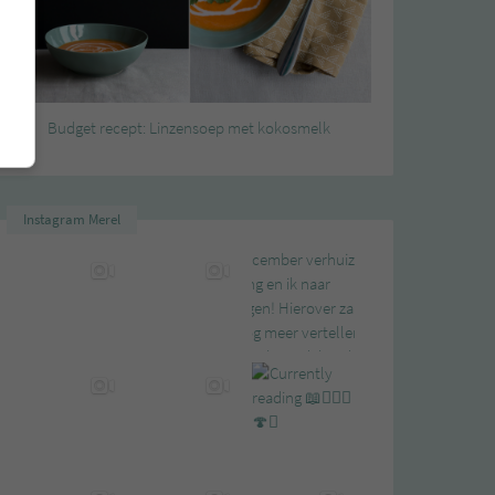
Budget recept: Linzensoep met kokosmelk
Instagram Merel