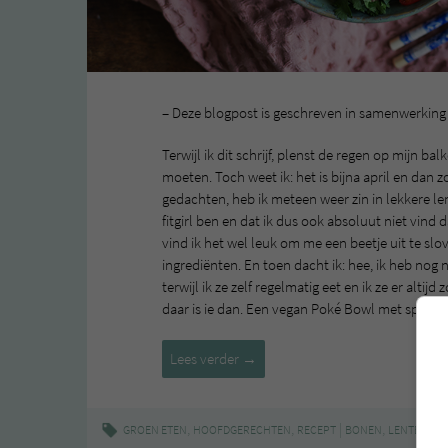
– Deze blogpost is geschreven in samenwerking
Terwijl ik dit schrijf, plenst de regen op mijn b
moeten. Toch weet ik: het is bijna april en dan
gedachten, heb ik meteen weer zin in lekkere le
fitgirl ben en dat ik dus ook absoluut niet vind
vind ik het wel leuk om me een beetje uit te sl
ingrediënten. En toen dacht ik: hee, ik heb nog
terwijl ik ze zelf regelmatig eet en ik ze er altijd
daar is ie dan. Een vegan Poké Bowl met spelt.
Vegan
Lees verder
→
Poké
Bowl
met
,
,
|
,
,
GROEN ETEN
HOOFDGERECHTEN
RECEPT
BONEN
LENTE
PEU
spelt