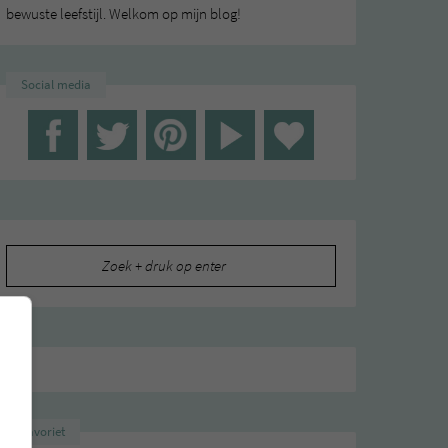
bewuste leefstijl. Welkom op mijn blog!
Social media
Zoeken
naar:
Favoriet