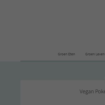
Groen Eten
Groen Leven
Receptenindex
Stijl
Producten
Huis
Leuke ding
Vegan Poké