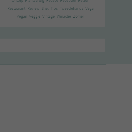
Ontbijt
Plantaardig
Recept
Recepten
Reizen
Restaurant
Review
Snel
Tips
Tweedehands
Vega
Vegan
Veggie
Vintage
Winactie
Zomer